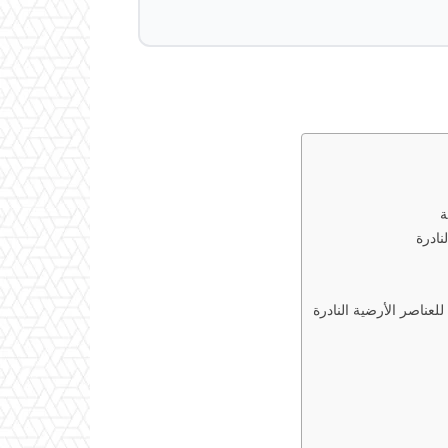

🔧 من
🔥 الاتجاهات المستقبلي