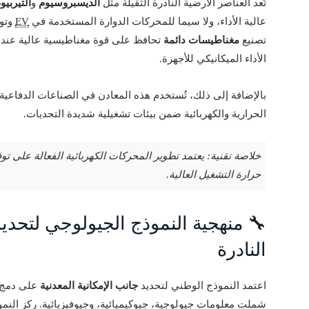
تُعد العناصر الأرضية النادرة الثقيلة مثل
الديسبروسيوم
و
التيربيو
عالية الأداء، ولا سيما للمحركات الدوارة المستخدمة في
EV
وتور
تصنيع
مغناطيسات دائمة
تحافظ على قوة مغناطيسية عالية عند 
الأداء الميكانيكي للأجهزة.
بالإضافة إلى ذلك، تُستخدم هذه المعادن في الصناعات الدفاعية و
الحرارية والكهربائية ضمن بيئات تشغيلية شديدة التحديات.
خلاصة تقنية: يعتمد تطوير المحركات الكهربائية الفعالة على 
حرارة التشغيل العالية.
🔧 منهجية النموذج الجيولوجي لتحدي
النادرة
اعتمد النموذج الوطني لتحديد
جانب الإمكانية المعدنية
شملت معلومات جيولوجية، جيوكيميائية، وجيوفيزيائية. ركز النم