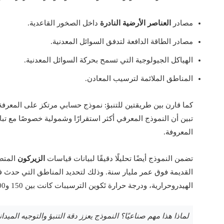
مصادر
العناصر الأرضية النادرة
داخل الصخور القاعدية.
مصادر الطاقة الدافعة لتدفق السوائل المعدنية.
الهياكل الجيولوجية التي تسمح بحركة السوائل المعدنية.
المناطق الملائمة لترسيب المعادن.
كما قارن بين طريقتين للتنبؤ: نموذج حسابي مرتكز على المعرفة
تبين أن النموذج المعرفي أكثر استقرارًا وشمولية خصوصًا مع تباع
المعروفة.
تضمن النموذج أيضًا تحليلًا دقيقًا لبيانات قياسات
الزيركون
القديمة فوق عمر مليار سنة. وذلك لتحديد المناطق التي حدث فيها
الهيدروحرارية، ودرجة حرارة تَكوين الترسيبات كانت بين 150 و300 درجة مئوية.
لماذا هذا مهم صناعيًا؟ النموذج يعزز دقة التنبؤ والتوجيه الميد