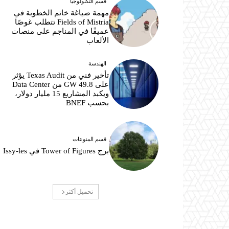
قسم التكنولوجيا
مهمة صياغة خاتم الخطوبة في
Fields of Mistria تتطلب غوصًا
عميقًا في المناجم على منصات
الألعاب
الهندسة
تأخير فني من Texas Audit يؤثر
على 49.8 GW من Data Center
ويكبد المشاريع 15 مليار دولار،
بحسب BNEF
قسم المنوعات
برج Tower of Figures في Issy-les
تحميل أكثر