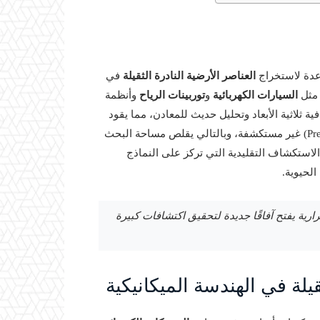
اعدة لاستخراج
العناصر الأرضية النادرة الثقيلة
في
 مثل
السيارات الكهربائية
و
توربينات الرياح
وأنظمة
ة ثلاثية الأبعاد وتحليل حديث للمعادن، مما يقود
عمليات الاستكشاف إلى أحواض ترابية قديمة (Precambrian basins) غير مستكشفة، وبالتالي يقلص مساحة البحث
 أساليب الاستكشاف التقليدية التي تركز على النماذج
الحيوية.
رية يفتح آفاقًا جديدة لتحقيق اكتشافات كبيرة
قيلة في الهندسة الميكانيكية