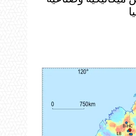
ا
Email
ReddIt
Linkedin
WhatsApp