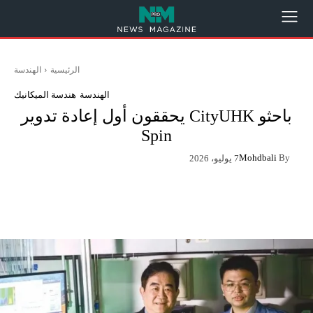
الرئيسية
الهندسة
الهندسة
هندسة الميكانيك
باحثو CityUHK يحققون أول إعادة تدوير
Spin
Mohdbali
By
7 يوليو، 2026
App
Pinterest
X
Facebook