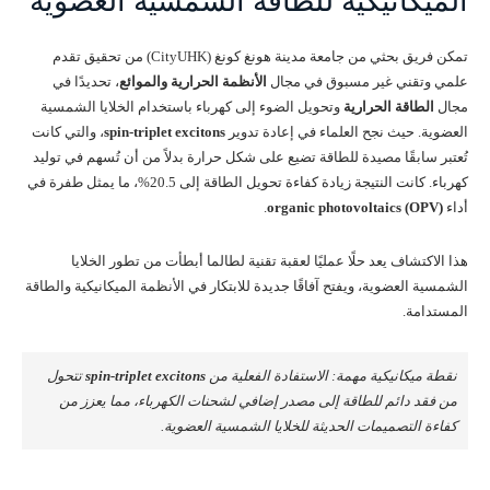
الميكانيكية للطاقة الشمسية العضوية
تمكن فريق بحثي من جامعة مدينة هونغ كونغ (CityUHK) من تحقيق تقدم
علمي وتقني غير مسبوق في مجال
الأنظمة الحرارية والموائع
، تحديدًا في
مجال
الطاقة الحرارية
وتحويل الضوء إلى كهرباء باستخدام الخلايا الشمسية
العضوية. حيث نجح العلماء في إعادة تدوير
spin-triplet excitons
، والتي كانت
تُعتبر سابقًا مصيدة للطاقة تضيع على شكل حرارة بدلاً من أن تُسهم في توليد
كهرباء. كانت النتيجة زيادة كفاءة تحويل الطاقة إلى 20.5%، ما يمثل طفرة في
أداء
organic photovoltaics (OPV)
.
هذا الاكتشاف يعد حلًا عمليًا لعقبة تقنية لطالما أبطأت من تطور الخلايا
الشمسية العضوية، ويفتح آفاقًا جديدة للابتكار في الأنظمة الميكانيكية والطاقة
المستدامة.
نقطة ميكانيكية مهمة: الاستفادة الفعلية من
spin-triplet excitons
تتحول
من فقد دائم للطاقة إلى مصدر إضافي لشحنات الكهرباء، مما يعزز من
كفاءة التصميمات الحديثة للخلايا الشمسية العضوية.