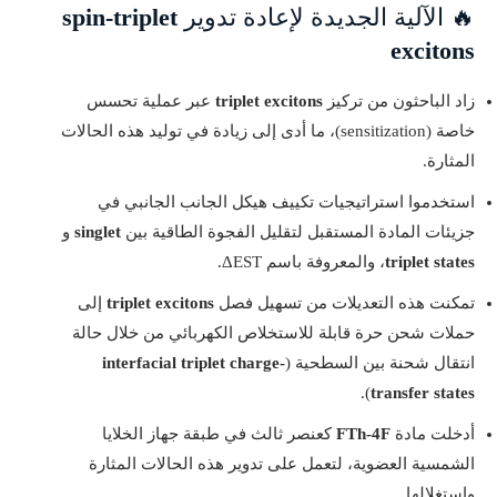
🔥 الآلية الجديدة لإعادة تدوير
spin-triplet
excitons
زاد الباحثون من تركيز
triplet excitons
عبر عملية تحسس
خاصة (sensitization)، ما أدى إلى زيادة في توليد هذه الحالات
المثارة.
استخدموا استراتيجيات تكييف هيكل الجانب الجانبي في
جزيئات المادة المستقبل لتقليل الفجوة الطاقية بين
singlet
و
triplet states
، والمعروفة باسم ΔEST.
تمكنت هذه التعديلات من تسهيل فصل
triplet excitons
إلى
حملات شحن حرة قابلة للاستخلاص الكهربائي من خلال حالة
انتقال شحنة بين السطحية (
interfacial triplet charge-
).
transfer states
أدخلت مادة
FTh-4F
كعنصر ثالث في طبقة جهاز الخلايا
الشمسية العضوية، لتعمل على تدوير هذه الحالات المثارة
واستغلالها.