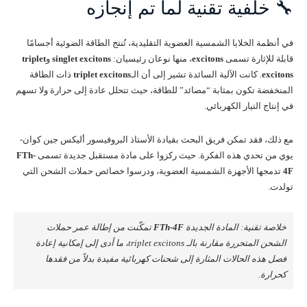
🔧 خلفية تقنية لما تم إنجازه
في أنظمة الخلايا الشمسية العضوية التقليدية، تُنتج الطاقة الضوئية أجسامًا
قابلة للإثارة تسمى
excitons
، منها نوعان رئيسيان:
singlet excitons
و
triplet
excitons
. كانت الآلية السائدة تشير إلى أن الـ
triplet excitons
ذات الطاقة
المنخفضة تكون بمثابة “مصائد” للطاقة، حيث تتحلل عادة إلى حرارة ولا تسهم
في إنتاج التيار الكهربائي.
مع ذلك، فقد تمكن فريق البحث بقيادة الأستاذ البروفيسور أليكس جين كوان-
يوي من تحدي هذه الفكرة. حيث ركزوا على مادة مستقبل جديدة تسمى
FTh-
4F
تدمجها الأجهزة الشمسية العضوية، ودرسوا خصائص حملات الشحن التي
تولدت.
خلاصة تقنية: المادة الجديدة
FTh-4F
تمكّنت من إطالة عمر حملات
الشحن المتحررة مقارنة بالـ triplet excitons، ما أدى إلى إمكانية إعادة
فصل هذه الحالات المثارة إلى شحنات كهربائية مفيدة بدلاً من فقدها
كحرارة.