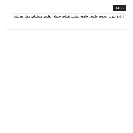
TAGS
إعادة تدوير، بحوث علمية، جامعة سيتي، تقنيات حديثة، تطوير مستدام، مشاريع بيئية
Pinterest
X
Facebook
ReddIt
Linkedin
WhatsApp
Email
مطبعة
Tumblr
VK
Mix
Telegram
Viber
LINE
Digg
Kakao Story
Flip
Naver
Copy URL
Koo
Gettr