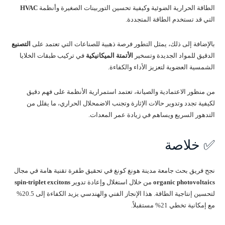
الطاقة الحرارية الضوئية وكيفية تحسين التوربينات الصغيرة وأنظمة
HVAC
التي قد تستخدم الطاقة المتجددة.
بالإضافة إلى ذلك، يمثل التطور فرصة ذهبية للصناعات التي تعتمد على
التصنيع
الدقيق للمواد الجديدة وتسخير
الأتمتة الميكانيكية
في تركيب طبقات الخلايا
الشمسية العضوية لتعزيز الأداء والكفاءة.
من منظور الاعتمادية والصيانة، تعتمد استمرارية الأنظمة على فهم دقيق
لكيفية تجدد وتدوير حالات الإثارة وتجنب الاضمحلال الحراري، ما يقلل من
التدهور السريع ويساهم في زيادة عمر المعدات.
✅ خلاصة
نجح فريق بحث جامعة مدينة هونغ كونغ في تحقيق طفرة تقنية هامة في مجال
organic photovoltaics
من خلال استغلال وإعادة تدوير
spin-triplet excitons
لتحسين إنتاجية الطاقة. هذا الإنجاز الفني والهندسي يزيد الكفاءة إلى 20.5%
مع إمكانية تخطي 21% مستقبلاً.