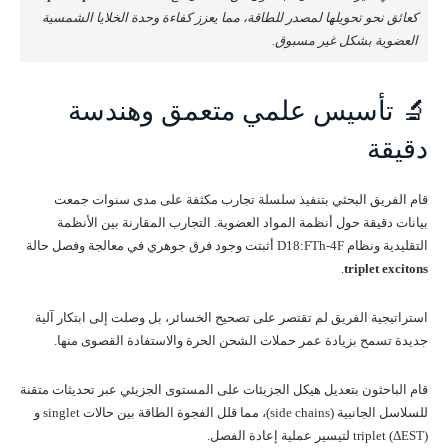
كعائق نحو تحويلها لمصدر للطاقة، مما يعزز كفاءة وحدة الخلايا الشمسية
العضوية بشكل غير مسبوق.
🔬 تأسيس علمي متعمق وهندسة
دقيقة
قام الفريق البحثي بتنفيذ سلسلة تجارب مكثفة على مدى سنوات جمعت
بيانات دقيقة حول أنظمة المواد العضوية. التجارب المقارنة بين الأنظمة
التقليدية ونظام D18:FTh-4F أثبتت وجود فرق جوهري في معالجة وفصل حالة
.
triplet excitons
استراتيجية الفريق لم تقتصر على تصحيح الخسائر، بل وصلت إلى ابتكار آلية
جديدة تسمح بزيادة عمر حملات الشحن الحرة والاستفادة القصوى منها.
قام الباحثون بتعديل هيكل الجزيئات على المستوى الجزيئي عبر تحديثات متقنة
للسلاسل الجانبية (side chains)، مما قلل الفجوة الطاقة بين حالات singlet و
triplet (ΔEST) لتيسير عملية إعادة الفصل.