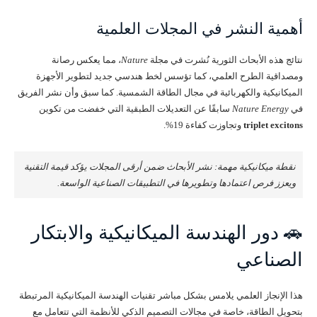
أهمية النشر في المجلات العلمية
نتائج هذه الأبحاث الثورية نُشرت في مجلة
Nature
، مما يعكس رصانة
ومصداقية الطرح العلمي، كما تؤسس لخط هندسي جديد لتطوير الأجهزة
الميكانيكية والكهربائية في مجال الطاقة الشمسية. كما سبق وأن نشر الفريق
في
Nature Energy
سابقًا عن التعديلات الطبقية التي خفضت من تكوين
triplet excitons
وتجاوزت كفاءة 19%.
نقطة ميكانيكية مهمة: نشر الأبحاث ضمن أرقى المجلات يؤكد قيمة التقنية
ويعزز فرص اعتمادها وتطويرها في التطبيقات الصناعية الواسعة.
🚗 دور الهندسة الميكانيكية والابتكار
الصناعي
هذا الإنجاز العلمي يلامس بشكل مباشر تقنيات الهندسة الميكانيكية المرتبطة
بتحويل الطاقة، خاصة في مجالات التصميم الذكي للأنظمة التي تتعامل مع