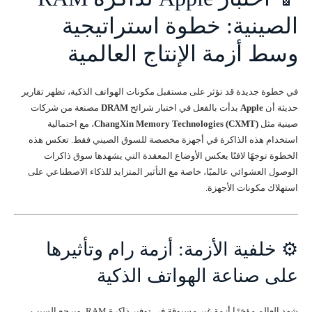
الصينية: خطوة استراتيجية
وسط أزمة الإنتاج العالمية
في خطوة جديدة قد تؤثر على مستقبل مكونات الهواتف الذكية، تظهر تقارير
حديثة أن
Apple
بدأت بالفعل في اختبار شرائح
DRAM
مصنعة من شركات
صينية مثل
ChangXin Memory Technologies (CXMT)
، مع احتمالية
استخدام هذه الذاكرة في أجهزة مخصصة للسوق الصيني فقط. تعكس هذه
الخطوة توجهًا لافتًا يعكس الأوضاع المعقدة التي يشهدها سوق ذاكرات
الوصول العشوائي عالميًا، خاصة مع التأثير المتزايد للذكاء الاصطناعي على
استهلاك مكونات الأجهزة.
⚙️ خلفية الأزمة: أزمة رام وتأثيرها
على صناعة الهواتف الذكية
شهد العالم مؤخرًا أزمة غير مسبوقة في توفير ذاكرة RAM، ويرجع السبب