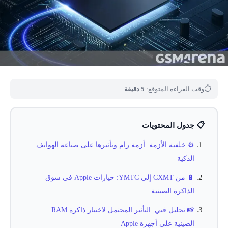
⏱
وقت القراءة المتوقع:
5 دقيقة
📋 جدول المحتويات
⚙️ خلفية الأزمة: أزمة رام وتأثيرها على صناعة الهواتف
الذكية
🔋 من CXMT إلى YMTC: خيارات Apple في سوق
الذاكرة الصينية
📸 تحليل فني: التأثير المحتمل لاختبار ذاكرة RAM
الصينية على أجهزة Apple