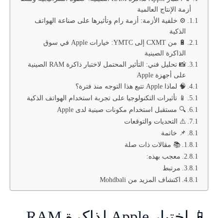
أزمة الإنتاج العالمية
⚙️ خلفية الأزمة: أزمة رام وتأثيرها على صناعة الهواتف
الذكية
🔋 من CXMT إلى YMTC: خيارات Apple في سوق
الذاكرة الصينية
📸 تحليل فني: التأثير المحتمل لاختبار ذاكرة RAM الصينية
على أجهزة Apple
🧠 لماذا Apple تتبع هذا التوجه منذ فترة؟
📱 تأثيرات التكنولوجيا على تجربة استخدام الهواتف الذكية
🔍 مستقبل استخدام مكونات صينية لدى Apple
⚠️ التحديات والتوقعات
📌 خاتمة
📚 مقالات ذات صلة
معجب بهذه:
مرتبط
اكتشاف المزيد من Mohdbali
📱 اختبار Apple لذاكرة RAM