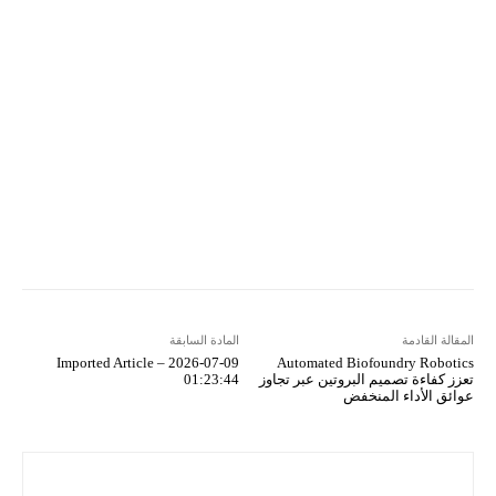
Email
مطبعة
Tumblr
VK
Mix
Telegram
Viber
LINE
Digg
Kakao Story
Flip
Naver
Copy URL
Koo
Gettr
المقالة القادمة
المادة السابقة
Imported Article – 2026-07-09
Automated Biofoundry Robotics
تعزز كفاءة تصميم البروتين عبر تجاوز
01:23:44
عوائق الأداء المنخفض