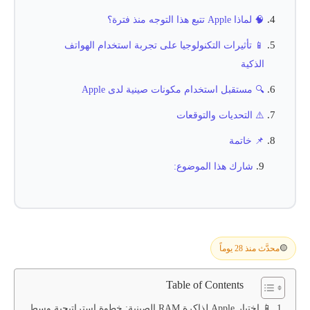
🧠 لماذا Apple تتبع هذا التوجه منذ فترة؟
📱 تأثيرات التكنولوجيا على تجربة استخدام الهواتف
الذكية
🔍 مستقبل استخدام مكونات صينية لدى Apple
⚠️ التحديات والتوقعات
📌 خاتمة
شارك هذا الموضوع:
محدَّث منذ 28 يوماً
🟡
Table of Contents
📱 اختبار Apple لذاكرة RAM الصينية: خطوة استراتيجية وسط