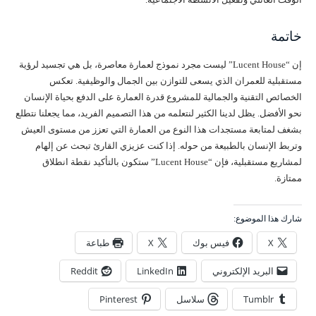
خاتمة
إن “Lucent House” ليست مجرد نموذج لعمارة معاصرة، بل هي تجسيد لرؤية
مستقبلية للعمران الذي يسعى للتوازن بين الجمال والوظيفية. تعكس
الخصائص التقنية والجمالية للمشروع قدرة العمارة على الدفع بحياة الإنسان
نحو الأفضل. يظل لدينا الكثير لنتعلمه من هذا التصميم الفريد، مما يجعلنا نتطلع
بشغف لمتابعة مستجدات هذا النوع من العمارة التي تعزز من مستوى العيش
وتربط الإنسان بالطبيعة من حوله. إذا كنت عزيزي القارئ تبحث عن إلهام
لمشاريع مستقبلية، فإن “Lucent House” ستكون بالتأكيد نقطة انطلاق
ممتازة.
شارك هذا الموضوع:
X
فيس بوك
X
طباعة
البريد الإلكتروني
LinkedIn
Reddit
Tumblr
سلاسل
Pinterest