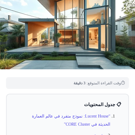
⏱
وقت القراءة المتوقع:
3 دقيقة
📋 جدول المحتويات
“Lucent House: نموذج متفرد في عالم العمارة
الحديثة في CORE Cluster”