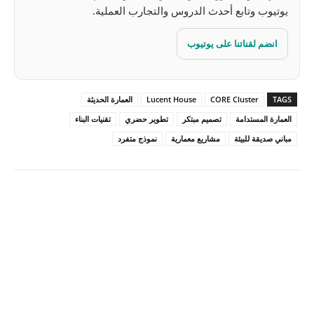
يوتيوب وتابع أحدث الدروس والتجارب العملية.
انضم لقناتنا على يوتيوب
TAGS
CORE Cluster
Lucent House
العمارة الحديثة
العمارة المستدامة
تصميم مبتكر
تطوير حضري
تقنيات البناء
مباني صديقة للبيئة
مشاريع معمارية
نموذج متفرد
Pinterest
X
Facebook
ReddIt
Linkedin
WhatsApp
Email
مطبعة
Tumblr
VK
Mix
Telegram