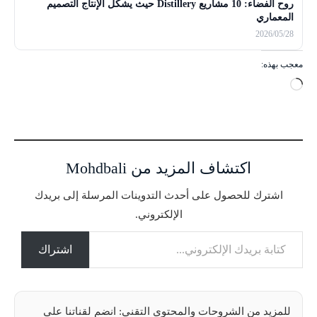
روح الفضاء: 10 مشاريع Distillery حيث يشكل الإنتاج التصميم
المعماري
2026/05/28
معجب بهذه:
ج
ا
ر
ي
ا
اكتشاف المزيد من Mohdbali
ل
ت
اشترك للحصول على أحدث التدوينات المرسلة إلى بريدك
ح
الإلكتروني.
م
كتابة بريدك الإلكتروني...
ي
ل
اشتراك
…
للمزيد من الشروحات والمحتوى التقني: انضم لقناتنا على