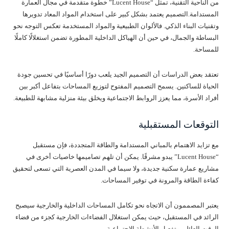
من الناحية التقنية، تمثل “Lucent House” خطوة متقدمة في مجال العمارة
المستدامة.التصميم يعتمد بشكل كبير على استخدام المواد المعاد تدويرها
وتقنيات البناء الذكي. فالألوان الطبيعية والمواد المستخدمة تعكس التوجه نحو
البساطة والجمال، في حين أن الهياكل الداخلية المطورة تضمن استغلالًا كاملًا
للمساحة.
تعتقد بعض الدراسات أن التصميم الجيد يلعب دورًا أساسيًا في تحسين جودة
الحياة للساكنين. يسمح التصميم المفتوح لتوزيع المساحات بتفاعل أكبر بين
أفراد الأسرة، مما يعزز الروابط الاجتماعية ويخلق بيئة منزلية مشابهة للطبيعة.
التوقعات المستقبلية
مع تزايد الاهتمام بالمباني المستدامة والطاقة المتجددة، فإن مستقبل
“Lucent House” يبدو مشرقًا. يمكن أن تلهم تصاميمها خاصيات أخرى في
مشاريع عمارة سكنية جديدة، ولا سيما في المدن العصرية التي تسعى لتحقيق
كفاءة الطاقة والمرونة في توفير المساحات.
يعتبر المصممون أن الاتجاه نحو تكامل المساحات الداخلية والخارجية سيصبح
الرائد في المستقبل، حيث يمكن استغلال الفضاءات الخارجية كجزء من قضاء
الوقت العائلي وتفعيل الأنشطة الاجتماعية.