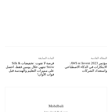
Viber
LINE
Digg
Kakao Story
Flip
Naver
Copy URL
Koo
Gettr
المقالة القادمة
المادة السابقة
مؤتمر AWS re:Invent 2023:
فرصة لا تفوت: تخفيضات Silk &
الابتكارات في الذكاء الاصطناعي
Snow تنتهي خلال يومين فقط، احصل
واستعداد الشركات
على مميزات التعليم والهندسة قبل
فوات الأوان!
Mohdbali