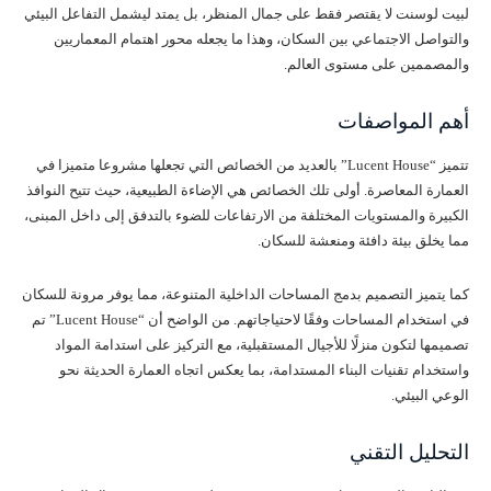
لبيت لوسنت لا يقتصر فقط على جمال المنظر، بل يمتد ليشمل التفاعل البيئي
والتواصل الاجتماعي بين السكان، وهذا ما يجعله محور اهتمام المعماريين
والمصممين على مستوى العالم.
أهم المواصفات
تتميز “Lucent House” بالعديد من الخصائص التي تجعلها مشروعا متميزا في
العمارة المعاصرة. أولى تلك الخصائص هي الإضاءة الطبيعية، حيث تتيح النوافذ
الكبيرة والمستويات المختلفة من الارتفاعات للضوء بالتدفق إلى داخل المبنى،
مما يخلق بيئة دافئة ومنعشة للسكان.
كما يتميز التصميم بدمج المساحات الداخلية المتنوعة، مما يوفر مرونة للسكان
في استخدام المساحات وفقًا لاحتياجاتهم. من الواضح أن “Lucent House” تم
تصميمها لتكون منزلًا للأجيال المستقبلية، مع التركيز على استدامة المواد
واستخدام تقنيات البناء المستدامة، بما يعكس اتجاه العمارة الحديثة نحو
الوعي البيئي.
التحليل التقني