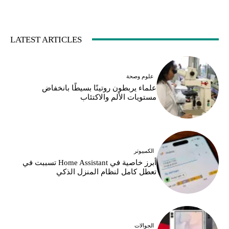
LATEST ARTICLES
علوم وصحة
علماء يربطون روتينًا بسيطًا بانخفاض
مستويات الألم والاكتئاب
الكمبيوتر
أبرز خاصية في Home Assistant تسببت في
تعطل كامل لنظام المنزل الذكي
الجوالات