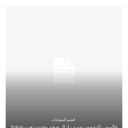
قسم المنوعات
عالمون يكتشفون تهديد زلزال ضخم مختبئ تحت Yukon