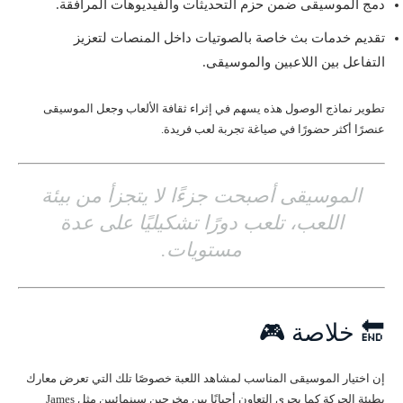
دمج الموسيقى ضمن حزم التحديثات والفيديوهات المرافقة.
تقديم خدمات بث خاصة بالصوتيات داخل المنصات لتعزيز
التفاعل بين اللاعبين والموسيقى.
تطوير نماذج الوصول هذه يسهم في إثراء ثقافة الألعاب وجعل الموسيقى
عنصرًا أكثر حضورًا في صياغة تجربة لعب فريدة.
الموسيقى أصبحت جزءًا لا يتجزأ من بيئة
اللعب، تلعب دورًا تشكيليًا على عدة
مستويات.
🔚 خلاصة 🎮
إن اختيار الموسيقى المناسب لمشاهد اللعبة خصوصًا تلك التي تعرض معارك
بطيئة الحركة كما يجري التعاون أحيانًا بين مخرجين سينمائيين مثل James