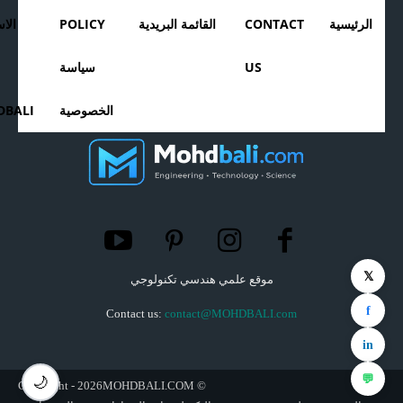
الرئيسية
CONTACT
القائمة البريدية
POLICY
الا
US
سياسة
الخصوصية
BALI
𝕏
موقع علمي هندسي تكنولوجي
f
Contact us:
contact@MOHDBALI.com
in
💬
🌙
© Copyright - 2026MOHDBALI.COM