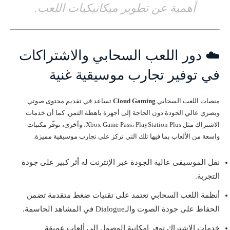
أهمية عن تطوير ميكانيكيات اللعب.
☁️ دور اللعب السحابي والاشتراكات
في توفير تجارب موسيقية غنية
منصات اللعب السحابي
Cloud Gaming
تساعد في تقديم محتوى صوتي
وبصري عالي الجودة دون الحاجة إلى أجهزة باهظة الثمن. كما أن خدمات
الاشتراك مثل Xbox Game Pass، PlayStation Plus، وأخرى، توفّر مكتبات
واسعة من الألعاب بما فيها تلك التي تركز على تجارب موسيقية مميزة.
نقل الموسيقى عالية الجودة عبر الإنترنت له أثر كبير على جودة
التجربة.
أنظمة اللعب السحابي تعتمد على تقنيات ضغط متقدمة تضمن
الحفاظ على جودة الصوت والـDialogue في المشاهد الحاسمة.
خدمات الاشتراك توفر إمكانية الوصول إلى ألعاب عميقة