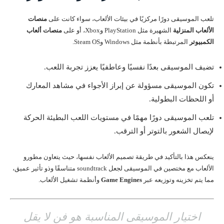
تلعب الموسيقى دورًا مركزيًا في بيئات الألعاب، سواء كانت على
منصات
الألعاب المنزلية
الشهيرة مثل PlayStation وXbox، أو على
منصات ألعاب
الكمبيوتر
المرتبطة بأنظمة مثل Windows وSteam OS.
تضيف الموسيقى بعدًا نفسيًا وعاطفيًا يعزز تجربة اللعب.
تكون الموسيقى مسؤولة عن إبراز الأجواء في مشاهد المعارك
أو اللحظات البطولية.
تلعب الموسيقى دورًا مهمًا في مستويات اللعب البطيئة الحركة
لإيصال الشعور بالتوتر أو الترقب.
ينعكس هذا بالتأكيد في طريقة تصميم الألعاب نفسها، حيث يتعاون مطورو
الألعاب مع مختصين في الموسيقى لجعل soundtrack متناسقًا وذو تأثير عميق،
مما يتم تخزينه وتوزيعه عبر
Game Engines
وأنظمة تشغيل الألعاب.
اختيار الموسيقى المناسبة هو فن لا يقل