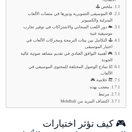
ملخص 🕹️
⚙️ الموسيقى التصويرية ودورها في منصات الألعاب
المنزلية والكمبيوتر
☁️ دور اللعب السحابي والاشتراكات في توفير تجارب
موسيقية غنية
🕹️ التكامل بين بيئات البرمجة ومحركات الألعاب في
اختيار الموسيقى
🎮 أهمية التوافق العتادي في تقديم مشاهد صوتية عالية
الجودة
☑️ نماذج الوصول المختلفة للمحتوى الموسيقي في
الألعاب
🔚 خلاصة 🎮
معجب بهذه:
مرتبط
اكتشاف المزيد من Mohdbali
🎮 كيف تؤثر اختيارات