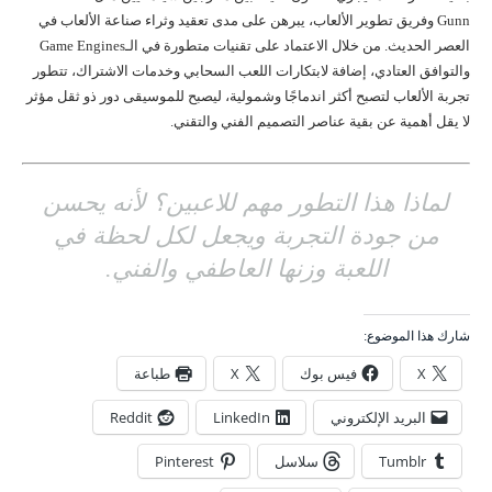
Gunn وفريق تطوير الألعاب، يبرهن على مدى تعقيد وثراء صناعة الألعاب في
العصر الحديث. من خلال الاعتماد على تقنيات متطورة في الـGame Engines
والتوافق العتادي، إضافة لابتكارات اللعب السحابي وخدمات الاشتراك، تتطور
تجربة الألعاب لتصبح أكثر اندماجًا وشمولية، ليصبح للموسيقى دور ذو ثقل مؤثر
لا يقل أهمية عن بقية عناصر التصميم الفني والتقني.
لماذا هذا التطور مهم للاعبين؟ لأنه يحسن
من جودة التجربة ويجعل لكل لحظة في
اللعبة وزنها العاطفي والفني.
شارك هذا الموضوع:
X
فيس بوك
X
طباعة
البريد الإلكتروني
LinkedIn
Reddit
Tumblr
سلاسل
Pinterest