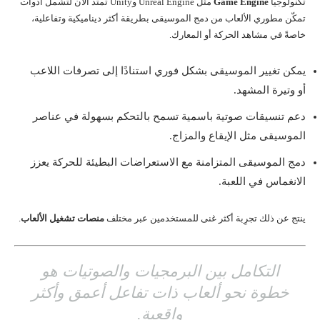
تكنولوجيا
Game Engine
مثل Unreal Engine وUnity تمتد الآن لتشمل أدوات
تمكّن مطوري الألعاب من دمج الموسيقى بطريقة أكثر ديناميكية وتفاعلية،
خاصةً في مشاهد الحركة أو المعارك.
يمكن تغيير الموسيقى بشكل فوري استنادًا إلى تصرفات اللاعب
أو وتيرة المشهد.
دعم تنسيقات صوتية باسمية تسمح بالتحكم بسهولة في عناصر
الموسيقى مثل الإيقاع والمزاج.
دمج الموسيقى المتزامنة مع الاستعراضات البطيئة للحركة يعزز
الانغماس في اللعبة.
ينتج عن ذلك تجرِبة أكثر غنى للمستخدمين عبر مختلف
منصات تشغيل الألعاب
.
التكامل بين البرمجيات والصوتيات هو
خطوة نحو ألعاب ذات تفاعل أعمق وأكثر
واقعية.