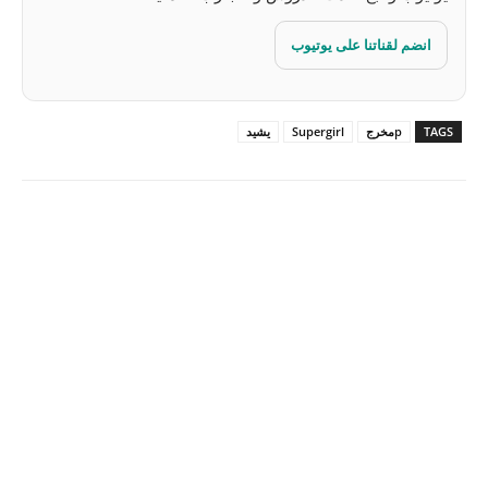
انضم لقناتنا على يوتيوب
TAGS
pمخرج
Supergirl
يشيد
Pinterest
X
Facebook
ReddIt
Linkedin
WhatsApp
Email
مطبعة
Tumblr
VK
Mix
Telegram
Viber
LINE
Digg