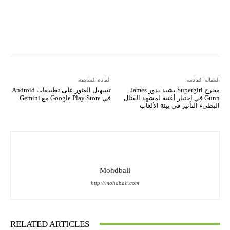
Kakao Story
Flip
Naver
Copy URL
Koo
Gettr
المقالة القادمة
المادة السابقة
مخرج Supergirl يشيد بدور James
تسهيل العثور على تطبيقات Android
Gunn في اختيار أغنية لمشهد القتال
في Google Play Store مع Gemini
البطيء التأثير في بيئة الألعاب
Mohdbali
http://mohdbali.com
RELATED ARTICLES