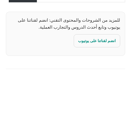
…
للمزيد من الشروحات والمحتوى التقني: انضم لقناتنا على
يوتيوب وتابع أحدث الدروس والتجارب العملية.
انضم لقناتنا على يوتيوب
Pinterest
X
Facebook
ReddIt
Linkedin
WhatsApp
Email
مطبعة
Tumblr
VK
Mix
Telegram