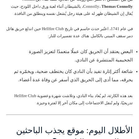
Thomas Connolly
Connolly،
، بالشيطان أثناء لعبة ورق داخل اللودج، حيث
يُقال إن الشيطان ظهر له على هيئة رجل يُشعل نفسه وينطلق من النافذة.
في عام 1741، اعتُبر حدث حاسم في تاريخ Hellfire Club حين اندلع حريق هائل
دمر سقف المبنى بالكامل. هناك عدة تفسيرات للنار:
البعض يعتقد أن الحريق كان عملًا متعمدًا لتعزيز الصورة
الجحيمية المنتشرة عن النادي.
شائعة أكثر إثارة تفيد بأن النادي كان يختطف ضحية، ويخمّره ثم
يحرقه، مما أدى إلى الحريق الذي أسفر عن وفاة عدة أعضاء.
بعد هذه الكارثة، لم يُعاد بناء النادي، وتلاشت شهرة وعضوية Hellfire Club
تدريجيًا، ولم تُنقل الاجتماعات إلى مكان آخر إلا لفترة وجيزة.
الأطلال اليوم: موقع يجذب الباحثين