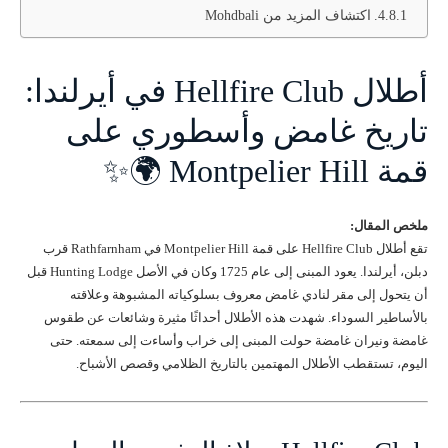
اكتشاف المزيد من Mohdbali
أطلال Hellfire Club في أيرلندا:
تاريخ غامض وأسطوري على
قمة Montpelier Hill 🌍✨
ملخص المقال:
تقع أطلال Hellfire Club على قمة Montpelier Hill في Rathfarnham قرب
دبلن، أيرلندا. يعود المبنى إلى عام 1725 وكان في الأصل Hunting Lodge قبل
أن يتحول إلى مقر لنادي غامض معروف بسلوكياته المشبوهة وعلاقته
بالأساطير السوداء. شهدت هذه الأطلال أحداثًا مثيرة وشائعات عن طقوس
غامضة ونيران غامضة حولت المبنى إلى خراب وأساءت إلى سمعته. حتى
اليوم، تستقطب الأطلال المهتمين بالتاريخ الظلامي وقصص الأشباح.