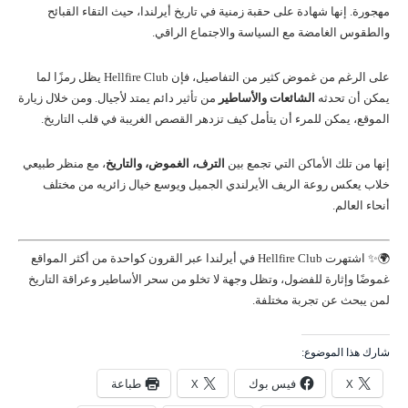
مهجورة. إنها شهادة على حقبة زمنية في تاريخ أيرلندا، حيث التقاء القبائح
والطقوس الغامضة مع السياسة والاجتماع الراقي.
على الرغم من غموض كثير من التفاصيل، فإن Hellfire Club يظل رمزًا لما
يمكن أن تحدثه
الشائعات والأساطير
من تأثير دائم يمتد لأجيال. ومن خلال زيارة
الموقع، يمكن للمرء أن يتأمل كيف تزدهر القصص الغريبة في قلب التاريخ.
إنها من تلك الأماكن التي تجمع بين
الترف، الغموض، والتاريخ
، مع منظر طبيعي
خلاب يعكس روعة الريف الأيرلندي الجميل ويوسع خيال زائريه من مختلف
أنحاء العالم.
🌍✨ اشتهرت Hellfire Club في أيرلندا عبر القرون كواحدة من أكثر المواقع
غموضًا وإثارة للفضول، وتظل وجهة لا تخلو من سحر الأساطير وعراقة التاريخ
لمن يبحث عن تجربة مختلفة.
شارك هذا الموضوع:
X
فيس بوك
X
طباعة