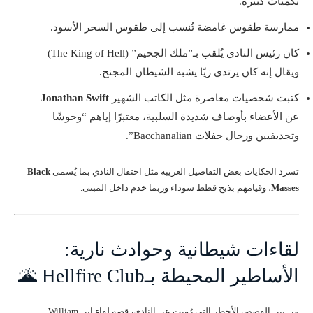
بكميات كبيرة.
ممارسة طقوس غامضة تُنسب إلى طقوس السحر الأسود.
كان رئيس النادي يُلقب بـ”ملك الجحيم” (The King of Hell)
ويقال إنه كان يرتدي زيًا يشبه الشيطان المجنح.
كتبت شخصيات معاصرة مثل الكاتب الشهير
Jonathan Swift
عن الأعضاء بأوصاف شديدة السلبية، معتبرًا إياهم “وحوشًا
وتجديفيين ورجال حفلات Bacchanalian”.
تسرد الحكايات بعض التفاصيل الغريبة مثل احتفال النادي بما يُسمى
Black
Masses
، وقيامهم بذبح قطط سوداء وربما خدم داخل المبنى.
لقاءات شيطانية وحوادث نارية:
الأساطير المحيطة بـHellfire Club 🌋
من بين القصص الأخطر التي رُويت عن النادي، قصة لقاء ابن William