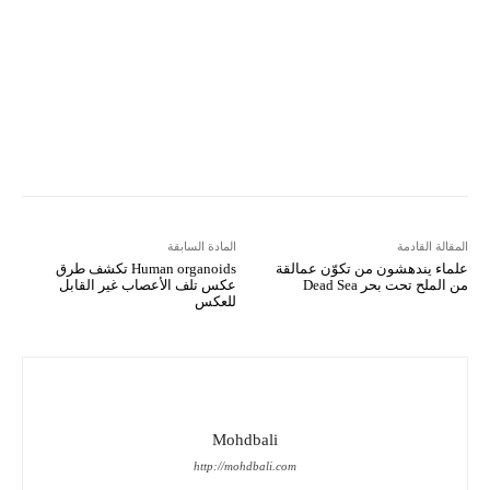
Viber
LINE
Digg
Kakao Story
Flip
Naver
Copy URL
Koo
Gettr
المقالة القادمة
المادة السابقة
علماء يندهشون من تكوّن عمالقة
Human organoids تكشف طرق
من الملح تحت بحر Dead Sea
عكس تلف الأعصاب غير القابل
للعكس
Mohdbali
http://mohdbali.com