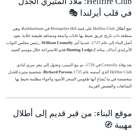
Hellfire Club: ملاذ المثيري الجدل
في قلب أيرلندا 🎭
تقع أطلال Hellfire Club على قمة Montpelier Hill في Rathfarnham، وهي
منطقة ذات تاريخ عريق تحيط بها غابات واسعة ومشاهد طبيعية خلابة. يعود
أصل البناء إلى عام 1725، عندما أمر
William Connolly
، رئيس مجلس النواب
الأيرلندي آنذاك، ببنائه كـ
Hunting Lodge
فخم للاستراحة خلال موسم الصيد.
بعد وفاة Connolly في 1729، تم بيع المبنى، وتحول إلى مقر سري لنادي
Hellfire Club الذي أسسه عام 1735
Richard Parsons
، شخصية مثيرة للجدل
متخصصة في ما يُشاع أنها طقوس السحر الأسود وأجواء مظلمة تحيط بها
الشائعات والقصص الغريبة.
موقع البناء: من قبر قديم إلى أطلال
مهيبة 🧭