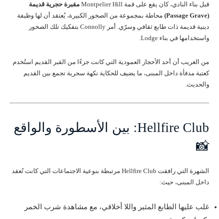
قبل بناء النادي، كان يقع على قمة Montpelier Hill
مقبرة حجرية قديمة
(Passage Grave)
محاطة بمجموعة من الصخور الكبيرة، يُعتقد أن لها وظيفة
دينية قديمة ذات طابع ثقافي وسرّي. أمر Connolly بتفكيك تلك الصخور
واستخدامها في بناء Lodge.
من الغريب أن أحد الأحجار العمودية التي كانت جزءًا من القبر القديم استُخدم
كعتبة مدفأة داخل المبنى، ما يضيف للحكاية نكهة سحرية تجمع بين القديم
والحديث.
Hellfire Club: بين الأسطورة والواقع
📸
الشهرة التي رافقت Hellfire Club مرتبطة بنوعية الاجتماعات التي كانت تُعقد
داخل المبنى، حيث:
غلب عليها الطابع المثير واللا أخلاقي، مع مشاهدة شرب الخمر