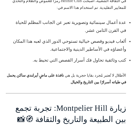
في الثقافة الشعبية، أصبحت Hellfire Club رمزًا للغموض والظلام والتحدي
للمعايير التقليدية. تم استخدام هذا الاسم في:
عدة أعمال سينمائية وتصويرية تعبر عن الجانب المظلم للحياة
في القرن الثامن عشر.
ألعاب فيديو وقصص خيالية تستوحي الدور الذي لعبه هذا المكان
وأعضاؤه في الأساطير الدينية والاجتماعية.
كتب وثائقية تحاول فك أسرار القصص التي تحيط به.
الأطلال لا تُعتبر مُجرد بقايا حجرية بل هي
نافذة على ماضٍ أيرلندي ساكن يحمل
في طياته أسرارًا بين التاريخ والخيال
.
زيارة Montpelier Hill: تجربة تجمع
بين الطبيعة والتاريخ والثقافة 🧭📸