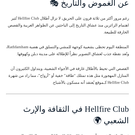
عن الغموض والتاريخ 🎭
رغم مرور أكثر من ثلاثة قرون على الحريق، لا تزال أطلال Hellfire Club تُثير
اهتمام الزائرين منذ عشاق التاريخ إلى الباحثين عن الظواهر الغريبة والقصص
الخارقة للطبيعة.
المنطقة اليوم تحظى بشعبية كوجهة للمشي والتسلق في هضبة Rathfarnham،
وتُعد نقطة جذب لعشاق التصوير نظراً للإطلالة على مدينة دبلن وكهوفها.
القصص التي تحيط بالأطلال غارقة في الأجواء الشعبية، ويتداول الكثيرون أن
المنازل المهجورة مثل هذه تمتلك “طاقة” خفية أو “أرواح”، مما زاد من شهرة
Hellfire Club كـموقع يُعتقد أنه مسكون بالأشباح.
Hellfire Club في الثقافة والإرث
الشعبي 🌍