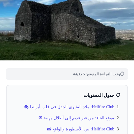
⏱
وقت القراءة المتوقع:
5 دقيقة
📋 جدول المحتويات
Hellfire Club: ملاذ المثيري الجدل في قلب أيرلندا 🎭
موقع البناء: من قبر قديم إلى أطلال مهيبة 🧭
Hellfire Club: بين الأسطورة والواقع 📸