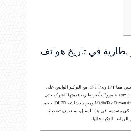
X يصل بأكبر بطارية في تاريخ هواتف
أعلنت Xiaomi مؤخرًا عن سلسلة 17T التي تتضمن طرازين رئيسيين هما 17T و17T Pro، مع التركيز الواضح على
الأداء والبطارية بعيدًا عن تحسينات الكاميرات. جاء هاتف Xiaomi 17T Pro مزودًا بأكبر بطارية قدمتها الشركة حتى
ي متقدمة. في هذا المقال، سنتعرف تفصيليًا
هواتف الذكية حاليًا.