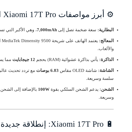
⚙️ أبرز مواصفات Xiaomi 17T Pro التقنية
البطارية:
سعة ضخمة تصل إلى
7,000mAh
، وهي الأكبر التي تس
المعالج:
يع
والألعاب.
الذاكرة:
يأتي بذاكرة عشوائية (RAM) بحجم
12 جيجابايت
مما يسه
الشاشة:
شاشة OLED مقاس
6.83 بوصات
مع تردد تحديث عال
سلسة وسريعة.
الشحن:
يدعم الشحن السلكي بقوة
100W
بالإضافة إلى الشحن 
وسريعة.
🔋 Xiaomi 17T Pro: إنطلاقة جديدة في عالم البطاريات