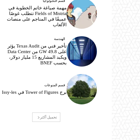
قسم التكنولوجيا
مهمة صياغة خاتم الخطوبة في
Fields of Mistria تتطلب غوصًا
عميقًا في المناجم على منصات
الألعاب
الهندسة
تأخير فني من Texas Audit يؤثر
على 49.8 GW من Data Center
ويكبد المشاريع 15 مليار دولار،
بحسب BNEF
قسم المنوعات
برج Tower of Figures في Issy-les
تحميل أكثر