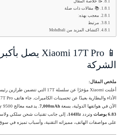
📝 خلاصة المقال
📚 مقالات ذات صلة
معجب بهذه:
مرتبط
اكتشاف المزيد من Mohdbali
📱 iaomi 17T Pro
الشركة
ملخص المقال:
الآن في هواتفها الدولية، بسعة
7,000mAh
. يدعمه معالج MediaTek Dimensity 9500 وميزات شاشة OLED بحجم
6.83 بوصات
وتردد
144Hz
، إلى جانب تقنيات شحن سلكي ولاسلك
على مواصفات الهاتف، مميزاته التقنية، وأسباب تميزه في سوق ال