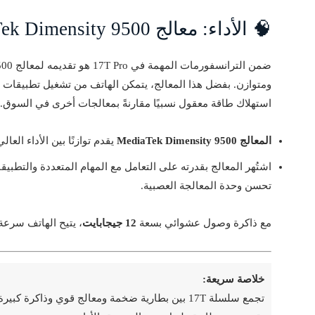
🧠 الأداء: معالج MediaTek Dimensity 9500 في قلب الهاتف
ومتوازن. بفضل هذا المعالج، يتمكن الهاتف من تشغيل تطبيقات ال
استهلاك طاقة معقول نسبيًا مقارنةً بمعالجات أخرى في السوق.
المعالج MediaTek Dimensity 9500
يقدم توازنًا بين الأداء العال
اشتُهر المعالج بقدرته على التعامل مع المهام المتعددة والتطب
تحسن وحدة المعالجة العصبية.
مع ذاكرة وصول عشوائي بسعة
12 جيجابايت
، يتيح الهاتف سرعة
خلاصة سريعة:
تجمع سلسلة 17T بين بطارية ضخمة ومعالج قوي وذاك