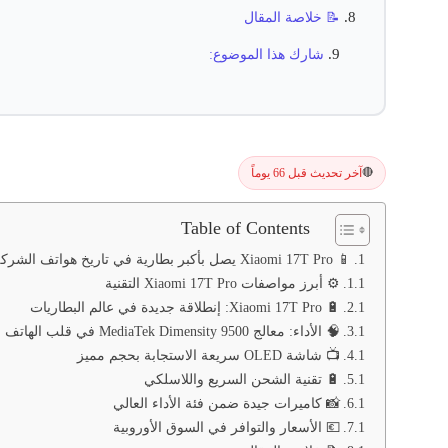
📝 خلاصة المقال
شارك هذا الموضوع:
آخر تحديث قبل 66 يوماً
🔴
Table of Contents
📱 Xiaomi 17T Pro يصل بأكبر بطارية في تاريخ هواتف الشركة
⚙️ أبرز مواصفات Xiaomi 17T Pro التقنية
🔋 Xiaomi 17T Pro: إنطلاقة جديدة في عالم البطاريات
🧠 الأداء: معالج MediaTek Dimensity 9500 في قلب الهاتف
📺 شاشة OLED سريعة الاستجابة بحجم مميز
🔋 تقنية الشحن السريع واللاسلكي
📸 كاميرات جيدة ضمن فئة الأداء العالي
💶 الأسعار والتوافر في السوق الأوروبية