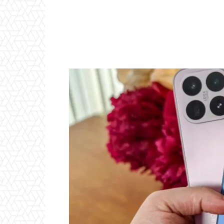
Email
ReddIt
Linkedin
WhatsApp