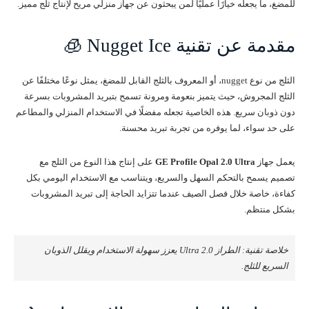
للمضغ، ما يجعله خيارًا عمليًا لمن يبحثون عن جهاز منزلي مريح لإنتاج ثلج مميز.
مقدمة عن تقنية Nugget Ice 🧊
الثلج من نوع nugget، أو المعروف بالثلج القابل للمضغ، يمثل نوعًا مختلفًا عن
الثلج المجروش، حيث يتميز بنعومة ومرونة تسمح بتبريد المشروبات بسرعة
دون ذوبان سريع. هذه الخاصية تجعله مفضلًا في الاستخدام المنزلي والمطاعم
على حد سواء، لما يوفره من تجربة تبريد محسنة.
يعمل جهاز
GE Profile Opal 2.0 Ultra
على إنتاج هذا النوع من الثلج مع
تصميم يسمح بالتحكم السهل والسريع، ويتناسب مع الاستخدام اليومي بكل
كفاءة، خاصة خلال فصل الصيف عندما تتزايد الحاجة إلى تبريد المشروبات
بشكل منتظم.
خلاصة تقنية: الطراز 2.0 Ultra يعزز سهولة الاستخدام ويقلل الذوبان
السريع للثلج.