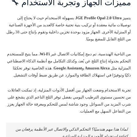
مميزات الجهاز وتجربة الاستخدام 🔧
يتميز
JGE Profile Opal 2.0 Ultra
بسهولة الاستخدام حيث لا يحتاج إلى
توصيلات مائية معقدة أو تركيب بنية تحتية خاصة كالعديد من الأجهزة الصناعية
أو المنزلية الأخرى. الجهاز مزود بوحدة تخزين داخلية وتقوم بإنتاج حتى 38 رطل
من الثلج القابل للمضغ يوميًا.
من الناحية الهندسية، تم دمج إمكانيات الاتصال عبر
Wi-Fi
، مما يتيح للمستخدم
التحكم بجدولة إنتاج الثلج عن بُعد، وكذلك التكامل مع أنظمة الذكاء الاصطناعي
المنزلية مثل
Amazon Alexa
و
Google Assistant
. هذه الخاصية توفر تحكمًا
ذكيًا وتوفيرًا في استهلاك الطاقة والموارد عن طريق ضبط أوقات التشغيل.
تجربة الاستخدام وضعت الجهاز بين أفضل الأدوات المنزلية، إذ تمكنت العائلات
من تحسين مستوى الترطيب اليومي بفضل توفر الثلج الناعم الذي يشجع على
شرب المزيد من السوائل. وجود شاشة لمس للتحكم ومعرفة حالة الجهاز يعزز
من التفاعل السهل مع العمليات.
لماذا هذا مهم هندسيًا؟ التحكم الذكي والاتصال عبر الأنظمة يرفعان من
كفاءة استخدام الأجهزة المنزلية الصناعية.