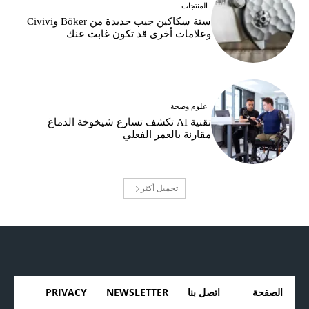
المنتجات
ستة سكاكين جيب جديدة من Böker وCivivi
وعلامات أخرى قد تكون غابت عنك
علوم وصحة
تقنية AI تكشف تسارع شيخوخة الدماغ
مقارنة بالعمر الفعلي
تحميل أكثر
الصفحة
اتصل بنا
NEWSLETTER
PRIVACY