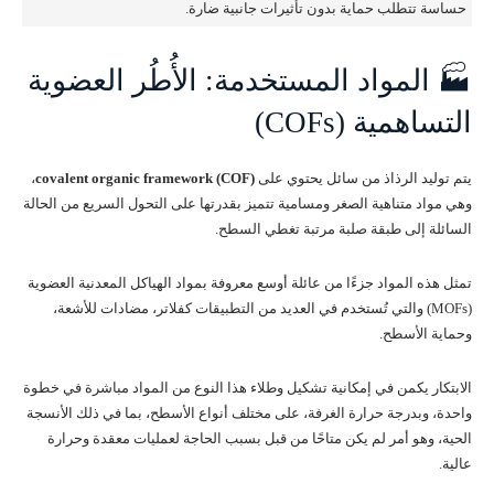
حساسة تتطلب حماية بدون تأثيرات جانبية ضارة.
🏭 المواد المستخدمة: الأُطُر العضوية
التساهمية (COFs)
يتم توليد الرذاذ من سائل يحتوي على
covalent organic framework (COF)
،
وهي مواد متناهية الصغر ومسامية تتميز بقدرتها على التحول السريع من الحالة
السائلة إلى طبقة صلبة مرتبة تغطي السطح.
تمثل هذه المواد جزءًا من عائلة أوسع معروفة بمواد الهياكل المعدنية العضوية
(MOFs) والتي تُستخدم في العديد من التطبيقات كفلاتر، مضادات للأشعة،
وحماية الأسطح.
الابتكار يكمن في إمكانية تشكيل وطلاء هذا النوع من المواد مباشرة في خطوة
واحدة، وبدرجة حرارة الغرفة، على مختلف أنواع الأسطح، بما في ذلك الأنسجة
الحية، وهو أمر لم يكن متاحًا من قبل بسبب الحاجة لعمليات معقدة وحرارة
عالية.