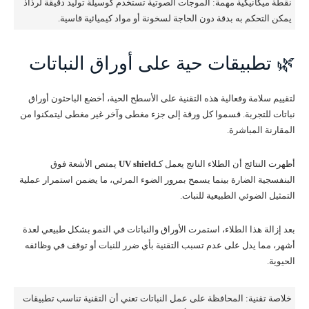
نقطة ميكانيكية مهمة: الموجات الصوتية تستخدم كوسيلة توليد دقيقة لرذاذ
يمكن التحكم به بدقة دون الحاجة لسخونة أو مواد كيميائية قاسية.
🌿 تطبيقات حية على أوراق النباتات
لتقييم سلامة وفعالية هذه التقنية على الأسطح الحية، أخضع الباحثون أوراق
نباتات للتجربة. قسموا كل ورقة إلى جزء مغطى وآخر غير مغطى ليتمكنوا من
المقارنة المباشرة.
أظهرت النتائج أن الطلاء الناتج يعمل كـ
UV shield
يمتص الأشعة فوق
البنفسجية الضارة بينما يسمح بمرور الضوء المرئي، ما يضمن استمرار عملية
التمثيل الضوئي الطبيعية للنبات.
بعد إزالة هذا الطلاء، استمرت الأوراق والنباتات في النمو بشكل طبيعي لعدة
أشهر، مما يدل على عدم تسبب التقنية بأي ضرر للنبات أو توقف في وظائفه
الحيوية.
خلاصة تقنية: المحافظة على عمل النباتات تعني أن التقنية تناسب تطبيقات