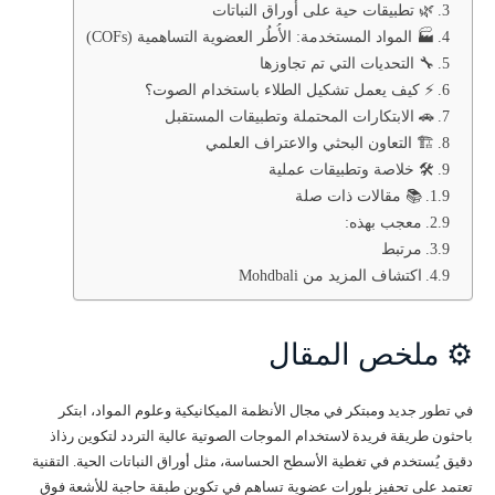
🌿 تطبيقات حية على أوراق النباتات
🏭 المواد المستخدمة: الأُطُر العضوية التساهمية (COFs)
🔧 التحديات التي تم تجاوزها
⚡ كيف يعمل تشكيل الطلاء باستخدام الصوت؟
🚗 الابتكارات المحتملة وتطبيقات المستقبل
🏗️ التعاون البحثي والاعتراف العلمي
🛠️ خلاصة وتطبيقات عملية
📚 مقالات ذات صلة
معجب بهذه:
مرتبط
اكتشاف المزيد من Mohdbali
⚙️ ملخص المقال
في تطور جديد ومبتكر في مجال الأنظمة الميكانيكية وعلوم المواد، ابتكر
باحثون طريقة فريدة لاستخدام الموجات الصوتية عالية التردد لتكوين رذاذ
دقيق يُستخدم في تغطية الأسطح الحساسة، مثل أوراق النباتات الحية. التقنية
تعتمد على تحفيز بلورات عضوية تساهم في تكوين طبقة حاجبة للأشعة فوق