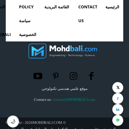
الرئيسية
CONTACT
القائمة البريدية
POLICY
الا
US
سياسة
الخصوصية
BALI
𝕏
موقع علمي هندسي تكنولوجي
f
Contact us:
contact@MOHDBALI.com
in
💬
🌙
© Copyright - 2026MOHDBALI.COM