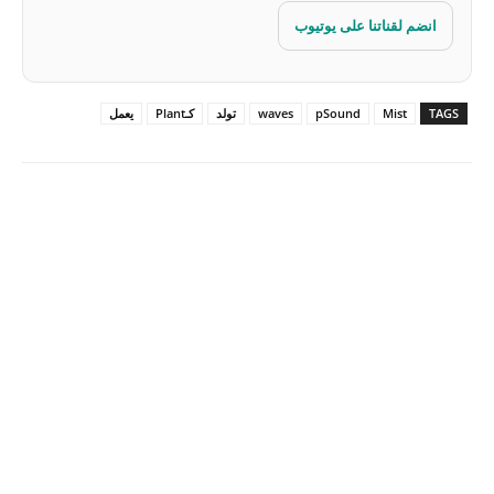
انضم لقناتنا على يوتيوب
TAGS
Mist
pSound
waves
تولد
كـPlant
يعمل
Pinterest
X
Facebook
ReddIt
Linkedin
WhatsApp
Email
مطبعة
Tumblr
VK
Mix
Telegram
Viber
LINE
Digg
Kakao Story
Flip
Naver