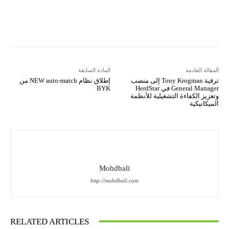
Copy URL
Koo
Gettr
المقالة القادمة
المادة السابقة
ترقية Tony Krogman إلى منصب
إطلاق نظام NEW auto-match من
General Manager في HerdStar
BYK
وتعزيز الكفاءة التشغيلية للأنظمة
الميكانيكية
Mohdbali
http://mohdbali.com
RELATED ARTICLES