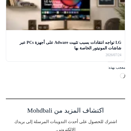
LG تواجه انتقادات بسبب تثبيت Adware على أجهزة PCs عبر
شاشات المونيتور الخاصة بها
2026/07/24
معجب بهذه:
ج
ا
ر
ي
ا
اكتشاف المزيد من Mohdbali
ل
ت
اشترك للحصول على أحدث التدوينات المرسلة إلى بريدك
ح
الإلكتروني.
م