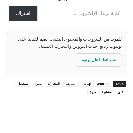
كتابة بريدك الإلكتروني...
ي
ل
اشتراك
…
للمزيد من الشروحات والمحتوى التقني: انضم لقناتنا على
يوتيوب وتابع أحدث الدروس والتجارب العملية.
انضم لقناتنا على يوتيوب
TAGS
android
pهاتف
السريعة
المشاركة
بنقرة
سيحصل
على
مشابهة
ميزة
Pinterest
X
Facebook