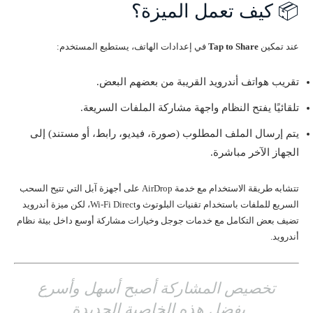
📦 كيف تعمل الميزة؟
عند تمكين
Tap to Share
في إعدادات الهاتف، يستطيع المستخدم:
تقريب هواتف أندرويد القريبة من بعضهم البعض.
تلقائيًا يفتح النظام واجهة مشاركة الملفات السريعة.
يتم إرسال الملف المطلوب (صورة، فيديو، رابط، أو مستند) إلى
الجهاز الآخر مباشرة.
تتشابه طريقة الاستخدام مع خدمة AirDrop على أجهزة آبل التي تتيح السحب
السريع للملفات باستخدام تقنيات البلوتوث وWi-Fi Direct، لكن ميزة أندرويد
تضيف بعض التكامل مع خدمات جوجل وخيارات مشاركة أوسع داخل بيئة نظام
أندرويد.
تخصيص المشاركة أصبح أسهل وأسرع
بفضل هذه الخاصية الجديدة.