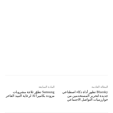
ReddIt
Linkedin
WhatsApp
Email
مطبعة
Tumblr
VK
Mix
Telegram
Viber
LINE
Digg
Kakao Story
Flip
Naver
Copy URL
Koo
Gettr
المقالة القادمة
المادة السابقة
Bluesky تطور أداة ذكاء اصطناعي
Samsung تطوّر ثلاجة مشروبات
جديدة لتحرير المستخدمين من
مزودة بكاميرا AI لرعاية النبيذ الفاخر
خوارزميات التواصل الاجتماعي