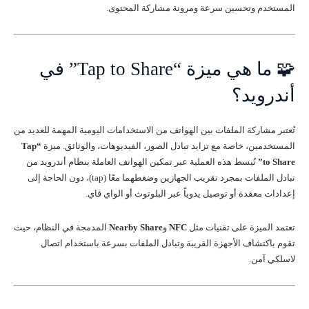
المستخدم وتحسين سرعة ومرونة مشاركة المحتوى.
🧩 ما هي ميزة “Tap to Share” في
أندرويد؟
تُعتبر مشاركة الملفات بين الهواتف من الاستخدامات اليومية المهمة للعديد من
المستخدمين، خاصة مع تزايد تبادل الصور، الفيديوهات، والوثائق. ميزة
“Tap
to Share”
تُبسط هذه العملية عبر تمكين الهواتف العاملة بنظام أندرويد من
تبادل الملفات بمجرد تقريب الجهازين وضغطهما معًا (tap)، دون الحاجة إلى
إعدادات معقدة أو توصيل يدوياً عبر البلوتوث أو الواي فاي.
تعتمد الميزة على تقنيات مثل
NFC
و
Nearby Share
المدمجة في النظام، حيث
تقوم باكتشاف الأجهزة القريبة وتبادل الملفات بسرعة باستخدام اتصال
لاسلكي آمن.