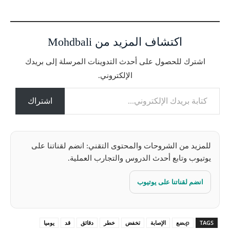
ر
ي
ا
اكتشاف المزيد من Mohdbali
ل
ت
اشترك للحصول على أحدث التدوينات المرسلة إلى بريدك
ح
الإلكتروني.
م
كتابة بريدك الإلكتروني...
ي
ل
اشتراك
…
للمزيد من الشروحات والمحتوى التقني: انضم لقناتنا على
يوتيوب وتابع أحدث الدروس والتجارب العملية.
انضم لقناتنا على يوتيوب
TAGS
pبضع
الإصابة
تخفض
خطر
دقائق
قد
يوميا