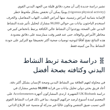
تشير دراسة جديدة إلى أن مجرد دقائق قليلة من الجهد البدني القوي
(vigorous physical activity) يوميًا يمكن أن تخفض بشكل ملحوظ خطر
الإصابة بثمانية أمراض رئيسية، منها أمراض القلب، التهاب المفاصل، والخرف.
استخدم الباحثون بيانات من حوالي 96,000 مشارك لتحليل تأثير شدة النشاط
البدني على الصحة، ووجدوا أن النشاط عالي الكثافة يرتبط بانخفاض كبير في
مخاطر الأمراض والوفاة، حتى عند قصر وقت ممارسته على دقائق معدودة.
هذه النتائج تفتح آفاقًا لتوجيه توصيات صحية أكثر تخصيصًا مع التركيز على جودة
النشاط بدلاً من كميته فقط.
🧬 دراسة ضخمة تربط النشاط
البدني وكثافته بصحة أفضل
في محاولة لفهم العلاقة بين النشاط البدني وصحة الإنسان بشكل أكثر دقة،
أعاد فريق بحثي دولي تحليل بيانات من قرابة
96,000
شخص مشارك في
دراسة UK Biobank الشهيرة. ارتدى المشاركون أجهزة Accelerometers على
المعصم لمدة أسبوع لرصد حركتهم اليومية، بما في ذلك فترات النشاط القوي
التي تسبب ضيق التنفس وتكون غالبًا غير مدركة أو منسية عند الإبلاغ الذاتي.