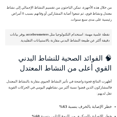
من خلال هذه الأجهزة، تمكن الباحثون من تقسيم النشاط الإجمالي إلى نشاط
معتدل ونشاط قوي، ثم تتبعوا أصابة المشاركين أو وفاتهم بسبب 8 أمراض
رئيسية على مدى سبع سنوات.
نقطة علمية مهمة: استخدام التكنولوجيا مثل
accelerometers
يوفر بيانات
دقيقة أكثر عن طبيعة النشاط البدني مقارنة بالاستبيانات التقليدية.
🧠 الفوائد الصحية للنشاط البدني
القوي أعلى من النشاط المعتدل
أظهرت النتائج فجوة واضحة في تأثير النشاط الحيوي مقارنة بالنشاط المعتدل.
فالمشاركون الذين قضوا نسبة أكبر من نشاطهم اليومي في الحركات القوية
تقل لديهم:
خطر الإصابة بالخرف بنسبة
63%
خطر الإصابة بالسكري من النوع الثاني بنسبة
60%