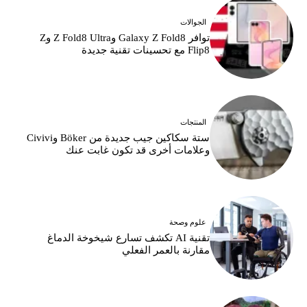
الجوالات
توافر Galaxy Z Fold8 وZ Fold8 Ultra وZ
Flip8 مع تحسينات تقنية جديدة
المنتجات
ستة سكاكين جيب جديدة من Böker وCivivi
وعلامات أخرى قد تكون غابت عنك
علوم وصحة
تقنية AI تكشف تسارع شيخوخة الدماغ
مقارنة بالعمر الفعلي