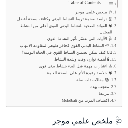
Table of Contents
🩺 ملخص علمي موجز
🧬 دراسة ضخمة تربط النشاط البدني وكثافته بصحة أفضل
🧠 الفوائد الصحية للنشاط البدني القوي أعلى من النشاط
المعتدل
🩺 الآليات التي تفسّر تأثير النشاط القوي
🌱 النشاط البدني القوي كحافز طبيعي لمقاومة الالتهاب
🏃‍♂️ كيف يمكن تضمين النشاط القوي في الحياة اليومية؟
🧪 أهمية توازن وقت وشدة النشاط
⚠️ اعتبارات مهمة قبل البدء بنشاط بدني قوي
🧠 خلاصة وعيدة الأثر على الصحة العامة
📚 مقالات ذات صلة
معجب بهذه:
مرتبط
اكتشاف المزيد من Mohdbali
🩺 ملخص علمي موجز