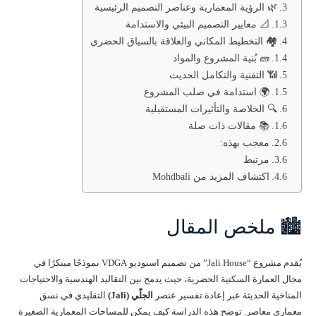
🌿 الرؤية المعمارية وعناصر التصميم الرئيسية
📐 معايير التصميم البيئي والاستدامة
🏘️ التخطيط المكاني والعلاقة بالسياق الحضري
🧱 بُنية المشروع والمواد
📶 التقنية والتكامل الحديث
🌍 استدامة في صلب المشروع
🔍 الخلاصة والتأثيرات المستقبلية
📚 مقالات ذات صلة
معجب بهذه:
مرتبط
اكتشاف المزيد من Mohdbali
🏙️ ملخص المقال
يُقدم مشروع “Jali House” من تصميم استوديو VDGA نموذجًا مبتكرًا في
مجال العمارة السكنية الحضرية، حيث يدمج بين التقاليد الهندسية والاحتياجات
المناخية الحديثة عبر إعادة تفسير عنصر
الجلّي (Jali)
التقليدي في نسق
معماري معاصر. توضح هذه الدراسة كيف يمكن للمساحات المعمارية الصغيرة