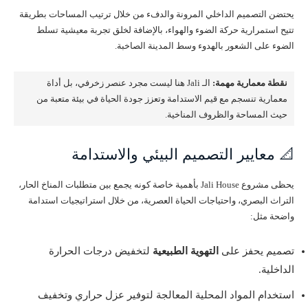
يحتضن التصميم الداخلي المرونة والدفء من خلال ترتيب المساحات بطريقة
تتيح استمرارية حركة الضوء والهواء، بالإضافة لخلق تجربة معيشية تسلط
الضوء على الشعور بالهدوء وسط المدينة الصاخبة.
نقطة معمارية مهمة:
الـ Jali هنا ليست مجرد عنصر زخرفي، بل أداة
معمارية تنسجم مع قيم الاستدامة وتعزز جودة الحياة في بيئة متعبة من
حيث المساحة والظروف المناخية.
📐 معايير التصميم البيئي والاستدامة
يحظى مشروع Jali House بأهمية خاصة كونه يجمع بين متطلبات المناخ الحار،
التراث البصري، واحتياجات الحياة العصرية، من خلال استراتيجيات استدامة
واضحة مثل:
تصميم يحفز على
التهوية الطبيعية
لتخفيض درجات الحرارة
الداخلية.
استخدام المواد المحلية المعالجة لتوفير عزل حراري وتخفيف