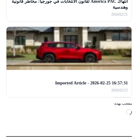
انتهاك America PAC لقانون الانتخابات في جورجيا: مخاطر قانونية
وهندسية
2026/02/21
Imported Article - 2026-02-25 16:57:31
2026/02/25
معجب بهذه:
ج
ا
ر
ي