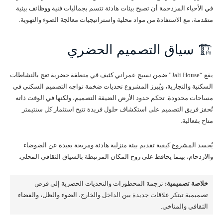
في الأحياء المزدحمة أن تصبح بيئات هادئة تتسم بجماليات فنية ووظائف بيئية
متقدمة، مع الاستفادة من مواد محلية واستراتيجيات معالجة الضوء والتهوية.
🏗️ سياق التصميم الحضري
يقع “Jali House” ضمن نسيج عمراني كثيف في منطقة حضرية تعج بالنشاطات
السكنية والتجارية، ويُبرز المشروع تحديات ضخمة تواجه التصميم السكني في
مساحات محدودة. تحكم حدود الأرض الضيقة التصميم، ولكنها في الوقت ذاته
تُحفز فريق التصميم على استكشاف حلول فريدة تتيح استثمار كل سنتيمتر
متاح بفعالية.
يُجسد المشروع كيفية تقديم بيئة منزلية هادئة ومريحة بعيدة عن الضوضاء
والازدحام، بينما يحافظ على روح المكان المرتبطة بالسياق الثقافي المحلي.
خلاصة تصميمية:
ترجمة المحظورات والتحديات الحضرية إلى فرص
تصميمية تبتكر علاقات جديدة بين الداخل والخارج، الضوء والظل، والفضاء
الثقافي والمناخي.