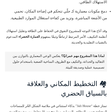
الاستهلاك الطاقي.
دمج مكونات معمارية كـ جلّي تتحكم في إضاءة المكان، تحمي
من الأشعة المباشرة، وتزيد من كفاءة استغلال الموارد الطبيعية.
وقد أتاح هذا التوجه للمشروع التفوق في الحفاظ على الطاقة وتقليل استهلاك
أنظمة التكييف، الأمر المرتبط ارتباطًا وثيقًا بمفهوم
العمارة الخضراء
المدعوم
بالتقنيات التقليدية والحديثة.
لماذا هذا المشروع مهم عمرانيًا؟
يعكس الوعي المعماري بالتوازن بين
التقاليد والحداثة، والتكيف مع الظروف المناخية الصعبة باستخدام حلول
تصميمية عملية وصديقة للبيئة.
🏘️ التخطيط المكاني والعلاقة
بالسياق الحضري
تمتاز خطة “Jali House” بذكاء استثنائي في ملائمة الشكل الحُر للمساحات
المختلفة حسب الوظائف المنزلية، مما ينتج توزيعًا يتفاعل بمرونة مع الضوء