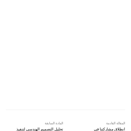
Pinterest
X
Facebook
ReddIt
Linkedin
WhatsApp
Email
مطبعة
Tumblr
VK
Mix
Telegram
Viber
LINE
Digg
Kakao Story
Flip
Naver
Copy URL
Koo
Gettr
المقالة القادمة
المادة السابقة
انطلاق مشاركتنا في
تحليل التصميم الهندسي لتنفيذ