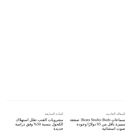
Pinterest
X
Facebook
ReddIt
Linkedin
WhatsApp
Email
مطبعة
Tumblr
VK
Mix
Telegram
Viber
LINE
Digg
Kakao Story
Flip
Naver
Copy URL
Koo
Gettr
المقالة القادمة
المادة السابقة
سماعات Beats Studio Buds: صفقة
مشروبات القنب تقلل استهلاك
مميزة بأقل من 95 دولارًا وجودة
الكحول بنسبة 50% وفق دراسة
صوت استثنائية
جديدة