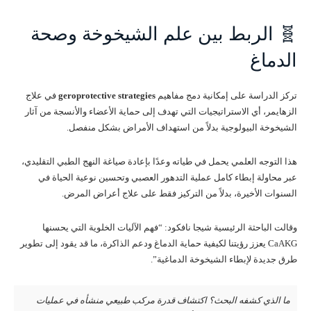
🧬 الربط بين علم الشيخوخة وصحة
الدماغ
تركز الدراسة على إمكانية دمج مفاهيم
geroprotective strategies
في علاج
الزهايمر، أي الاستراتيجيات التي تهدف إلى حماية الأعضاء والأنسجة من آثار
الشيخوخة البيولوجية بدلاً من استهداف الأمراض بشكل منفصل.
هذا التوجه العلمي يحمل في طياته وعدًا بإعادة صياغة النهج الطبي التقليدي،
عبر محاولة إبطاء كامل عملية التدهور العصبي وتحسين نوعية الحياة في
السنوات الأخيرة، بدلاً من التركيز فقط على علاج أعراض المرض.
وقالت الباحثة الرئيسية شيجا نافكود: “فهم الآليات الخلوية التي يحسنها
CaAKG يعزز رؤيتنا لكيفية حماية الدماغ ودعم الذاكرة، ما قد يقود إلى تطوير
طرق جديدة لإبطاء الشيخوخة الدماغية”.
ما الذي كشفه البحث؟ اكتشاف قدرة مركب طبيعي منشأه في عمليات