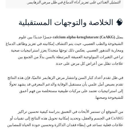
التمثيل الغذائي على تعزيز أداء الدماغ في ظل مرض الزهايمر.
🧠 الخلاصة والتوجهات المستقبلية
يمثل
calcium alpha-ketoglutarate (CaAKG)
جسرًا جديدًا بين علوم
الشيخوخة والطب العصبي، حيث يتم اكتشاف إمكانيته في تعزيز وظائف الدماغ
ومحاربة التدهور العصبي. يعكس ذلك توجهًا متجددًا يعزز استراتيجيات صحية
تراعي التغيرات البيولوجية العميقة المرتبطة بالسن بدلًا من الجمع بين
علاجات تقلل من أعراض كل مرض على حدة.
في ظل تقدم أعداد كبار السن وانتشار مرض الزهايمر عالميًا، فإن هذه النتائج
تقدم بصيص أمل علمي بأن مستقبل الوقاية والدعم المعرفي قد يشهد تحولًا
إلى استراتيجيات تعتمد على مركبات طبيعية مستخلصة من فهم أعمق
للشيخوخة وصحتها.
من المتوقع أن تستمر الأبحاث في التعمق بدراسة كيفية تحسين تراكيز
CaAKG في الجسم والعقل، وتحديد إمكانية تحويل هذه النتائج إلى تقنيات أو
علاجات فعلية تساعد في إبطاء فقدان الذاكرة وتحسين جودة الحياة للمصابين