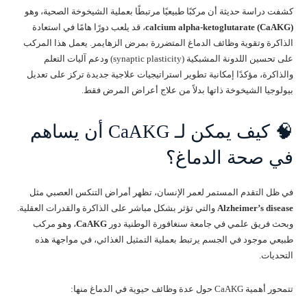
كشفت دراسة حديثة أن مركبًا طبيعيًا مرتبطًا بعملية الشيخوخة الصحية، وهو
calcium alpha-ketoglutarate (CaAKG)
، قد يلعب دورًا هامًا في استعادة
الذاكرة وتقوية وظائف الدماغ المتضررة بمرض الزهايمر. يعمل هذا المركب
على تحسين اللدونة المشبكية (synaptic plasticity) ودعم آليات التعلم
والذاكرة، مؤكدًا إمكانية تطوير استراتيجيات علاجية جديدة تركز على تعديل
بيولوجيا الشيخوخة ذاتها بدلاً من علاج أعراض المرض فقط.
🧠 كيف يمكن لـ CaAKG أن يساهم
في صحة الدماغ؟
في ظل التقدم المستمر لعمر الإنسان، تظهر أمراض التنكس العصبي مثل
Alzheimer’s disease
والتي تؤثر بشكل مباشر على الذاكرة والقدرات العقلية.
وبحث فريق علمي في جامعة سنغافورة الوطنية دور
CaAKG
، وهو مركب
طبيعي موجود في الجسم يرتبط بعملية التمثيل الغذائي، في مواجهة هذه
التحديات.
تتمحور أهمية CaAKG حول عدة وظائف حيوية في الدماغ منها: