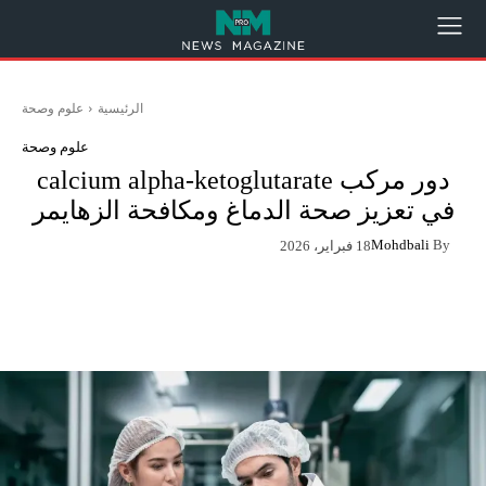
الرئيسية
علوم وصحة
علوم وصحة
دور مركب calcium alpha-ketoglutarate
في تعزيز صحة الدماغ ومكافحة الزهايمر
Mohdbali
By
18 فبراير، 2026
App
Pinterest
X
Facebook