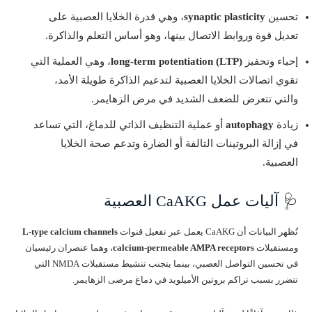
تحسين
synaptic plasticity
، وهي قدرة الخلايا العصبية على
تعديل قوة وروابط الاتصال بينها، وهو أساس التعلم والذاكرة.
إحياء وتحفيز
long-term potentiation (LTP)
، وهي العملية التي
تقوي اتصالات الخلايا العصبية لتدعيم الذاكرة طويلة الأمد،
والتي تتعرض للضعف الشديد في مرض الزهايمر.
زيادة
autophagy
أو عملية التنظيف الذاتي للدماغ، التي تساعد
في إزالة البروتينات التالفة أو الضارة وتدعم صحة الخلايا
العصبية.
🩺 آليات عمل CaAKG العصبية
تُظهر البيانات أن CaAKG يعمل عبر تفعيل قنوات
L-type calcium channels
ومستقبلات
calcium-permeable AMPA receptors
، وهما عنصران رئيسيان
في تحسين التواصل العصبي، بينما يتجنب تنشيط مستقبلات NMDA التي
تتضرر بسبب تراكم بروتين الأميلويد في دماغ مرضى الزهايمر.