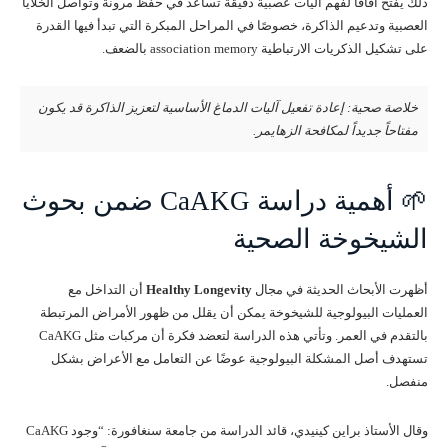
ذلك يفتح آفاقًا لفهم آليات عصبية دقيقة تساعد في حفظ مرونة وتواصل الخلايا
العصبية وتدعيم الذاكرة، خصوصًا في المراحل المبكرة التي تبدأ فيها القدرة
على تشكيل الذكريات الارتباطية association memory بالضعف.
خلاصة صحية: إعادة تفعيل آليات الدماغ الأساسية لتعزيز الذاكرة قد يكون
مفتاحاً جديداً لمكافحة الزهايمر.
🌱 أهمية دراسة CaAKG ضمن بحوث
الشيخوخة الصحية
أظهرت الأبحاث الحديثة في مجال
Healthy Longevity
أن التداخل مع
العمليات البيولوجية للشيخوخة يمكن أن يقلل من ظهور الأمراض المرتبطة
بالتقدم في العمر. وتأتي هذه الدراسة لتعضد فكرة أن مركبات مثل CaAKG
تستهدف أصل المشكلة البيولوجية عوضًا عن التعامل مع الأعراض بشكل
منفصل.
وقال الأستاذ براين كينيدي، قائد الدراسة من جامعة سنغافورة: “وجود CaAKG