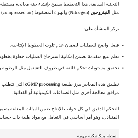
التحتية السابقة. هذا التخطيط يسمح بإنشاء بيئة معالجة مستقلة 
مثل
النيتروجين (Nitrogen)
والهواء المضغوط (compressed air) لضمان أعلى درجات الجودة.
تركز المنشأة على:
فصل واضح للعمليات لضمان عدم تلوث الخطوط الإنتاجية.
نظم تتبع متقدمة تضمن إمكانية استرجاع العمليات خطوة بخطوة
تحقيق مستويات تحكم فائقة في ظروف التشغيل مثل الرطوبة و
تطبيق هذه المعايير يبرز طبيعة
cGMP processing
التي تتطلب ع
مرافق معالجة أخرى مثل الصناعات الكيميائية أو الغذائية.
التحكم الدقيق في كل جوانب الإنتاج ضمن البيئات المغلقة يضم
المتبادل، وهو أمر أساسي في التعامل مع مواد طبية ذات حساسي
نقطة ميكانيكية مهمة