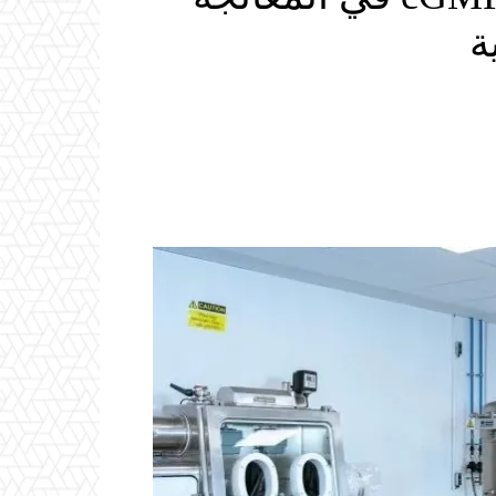
ة
Email
ReddIt
Linkedin
WhatsApp