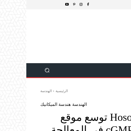
الرئيسية
الهندسة
الهندسة
هندسة الميكانيك
Hosokawa Micron Limited توسع موقع
Daresbury لتعزيز طاقة cGMP في المعالجة