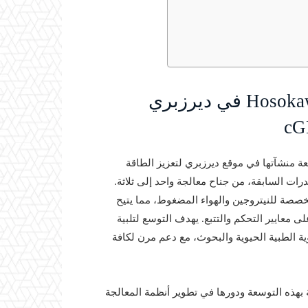
⚙️ توسعة مصنع Hosokawa Micron Limited في ديرزبري
Hosokawa Micron Limi عن توسعة منشآتها في موقع ديرزبري لتعزيز الطاقة
ل إلى ثلاثة أضعاف القدرات السابقة، من جناح معالجة واحد إلى ثلاثة.
خصصة للنيتروجين والهواء المضغوط، مما يتيح
 معايير التحكم والتتبع. يهدف التوسع لتلبية
جودة في قطاع الأدوية الطبية الحيوية والبحوث، مع دعم مرن لكافة
 بهذه التوسعة ودورها في تطوير أنظمة المعالجة