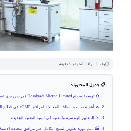
⏱
وقت القراءة المتوقع:
5 دقيقة
📋 جدول المحتويات
⚙️ توسعة مصنع Hosokawa Micron Limited في ديرزبري تضاعف طاقة المعالجة بمستوى cGMP
🔥 أهمية توسعة الطاقة المعالجة لمرافق cGMP في قطاع الصناعات الدوائية
🔧 المعايير الهندسية والتقنية في البنية التحتية الجديدة
🏭 دعم دورة تطوير المنتج الكامل عبر مرافق متعددة الاست