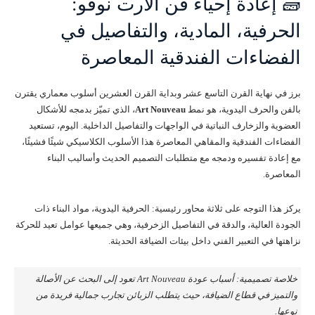
🧱 إعادة إحياء فن الآرت نوفو:
الحرفية، المادية، والتفاصيل في
الفضاءات الفندقية المعاصرة
برز في نهاية القرن التاسع عشر وبداية القرن العشرين أسلوب معماري يقترن
بالفن والحرف اليدوية، هو نمط
Art Nouveau
، الذي تميّز بدمجه للأشكال
العضوية والزخارف النباتية في الواجهات والتفاصيل الداخلية. اليوم، تستعيد
الفضاءات الفندقية والمقاهي المعاصرة هذا الأسلوب الكلاسيكي شيئًا فشيئًا،
مع إعادة تفسيره ودمجه مع متطلبات التصميم الحديث وأساليب البناء
المعاصرة.
يركز هذا التوجه على ثلاثة محاور رئيسية: الحرفية اليدوية، مواد البناء ذات
الجودة العالية، والدقة في التفاصيل الزخرفية، وهي جميعها عوامل تعيد للحركة
نزاهتها في التعبير الفني داخل بيئات الضيافة الحديثة.
خلاصة تصميمية: أسباب عودة Art Nouveau تعود إلى البحث عن الأصالة
والتميز في قطاع الضيافة، حيث يتطلب الزبائن تجارب جمالية فريدة من
نوعها.