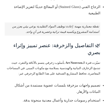
الزجاج الفني (Stained Glass) أو المعالج حديثًا لتعزيز الإضاءة
الطبيعية
نقطة معمارية مهمة: إعادة توظيف المواد التقليدية بوعي بيئي يعزز من
استدامة المشروع ويكسبه قيمة تراثية وعصرية في آنٍ واحد.
🌿 التفاصيل والزخرفة: عنصر تمييز وإثراء
بصري
تميّزت فترة الـ
Art Nouveau
بأسلوب زخرفي يتسم بالأناقة والتفرد، حيث
تندمج الزخارف النباتية والهندسية بسلاسة مع مكونات المبنى. في المساحات
المعاصرة، تحافظ المشاريع الفندقية على هذا الطابع الزخرفي عبر:
تصميم واجهات مزخرفة بلمسات عضوية مستمدة من أشكال
النباتات والأزهار.
استخدام رسومات جدارية وأعمال معدنية منحوتة بدقة.