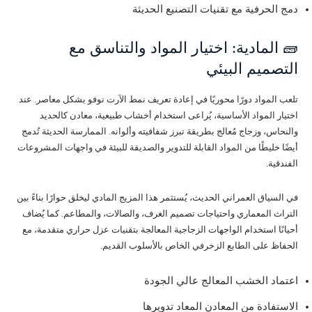
دمج الحرفية مع تقنيات التصنيع الحديثة
🧱 المادية: اختيار المواد والتناسق مع
التصميم البيئي
تلعب المواد دورًا محوريًا في إعادة تعريف نمط الآرت نوفو بشكل معاصر. عند
اختيار المواد الأساسية، يُراعى استخدام أخشاب طبيعية، معادن كالحديد
والنحاس، وزجاج مُعالج بطريقة تبرز شفافيته وألوانه. الممارسة الحديثة تُدمج
أيضًا خليطًا من المواد القابلة للتدوير والصديقة للبيئة في واجهات المشروعات
الفندقية.
في السياق العمراني الحديث، يُستثمر هذا المزيج المادي ليخلق حوارًا بناءً بين
التراث المعماري واحتياجات تصميم الغرف، والصالات، والمطاعم. كما يُضاف
أحيانًا استخدام الواجهات الزجاجية المعالجة بتقنيات عزل حراري متقدمة، مع
الحفاظ على الطابع الزخرفي الخاص بالأسلوب القديم.
اعتماد الخشب المعالج عالي الجودة
الاستفادة من المعادن المعاد تدويرها