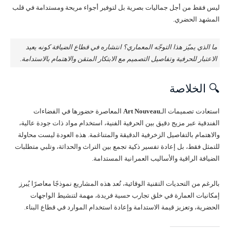
ليس فقط من أجل جماليات بصرية بل لتوفير أجواء مريحة ومستدامة في قلب
المشهد الحضري.
ما الذي يميّز هذا التوجّه المعماري؟ انتشاره في قطاع الضيافة كونه يعيد
الاعتبار للحرفية وتفاصيل التصميم مع الابتكار المتقن والاهتمام بالاستدامة.
🔍 الخلاصة
استعادت تصميمات الـ
Art Nouveau
المعاصرة حضورها في الفضاءات
الفندقية عبر مزيج دقيق بين الحرفية الفنية، استخدام مواد ذات جودة عالية،
والاهتمام بالتفاصيل الزخرفية الدقيقة والمتناغمة. هذه العودة ليست محاولة
للتمثل فقط، بل إعادة تفسير ذكية تجمع بين التراث والحداثة، وتلبي متطلبات
الضيافة الراقية والأساليب العمرانية المستدامة.
بالرغم من التحديات التقنية الوقائية، تُعد هذه المشاريع نموذجًا معاصرًا يُبرز
إمكانيات العمارة في خلق تجارب حسية فريدة، مهمة لتنشيط الواجهات
الحضرية، وتعزيز قيمة الاستدامة وإعادة استخدام الموارد في قطاع البناء.