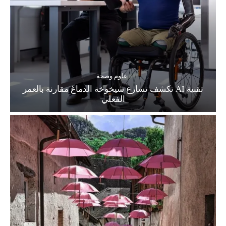
علوم وصحة
تقنية AI تكشف تسارع شيخوخة الدماغ مقارنة بالعمر
الفعلي