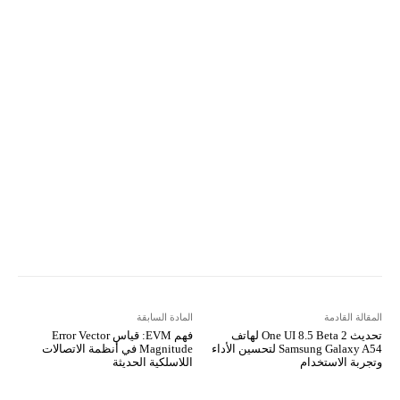
ReddIt
Linkedin
WhatsApp
Email
مطبعة
Tumblr
VK
Mix
Telegram
Viber
LINE
Digg
Kakao Story
Flip
Naver
Copy URL
Koo
Gettr
المقالة القادمة
المادة السابقة
تحديث One UI 8.5 Beta 2 لهاتف
فهم EVM: قياس Error Vector
Samsung Galaxy A54 لتحسين الأداء
Magnitude في أنظمة الاتصالات
وتجربة الاستخدام
اللاسلكية الحديثة