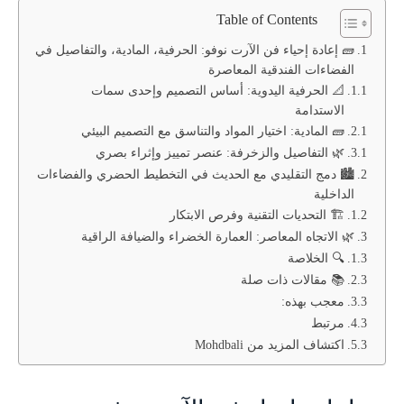
Table of Contents
🧱 إعادة إحياء فن الآرت نوفو: الحرفية، المادية، والتفاصيل في
الفضاءات الفندقية المعاصرة
📐 الحرفية اليدوية: أساس التصميم وإحدى سمات
الاستدامة
🧱 المادية: اختيار المواد والتناسق مع التصميم البيئي
🌿 التفاصيل والزخرفة: عنصر تمييز وإثراء بصري
🏙️ دمج التقليدي مع الحديث في التخطيط الحضري والفضاءات
الداخلية
🏗️ التحديات التقنية وفرص الابتكار
🌿 الاتجاه المعاصر: العمارة الخضراء والضيافة الراقية
🔍 الخلاصة
📚 مقالات ذات صلة
معجب بهذه:
مرتبط
اكتشاف المزيد من Mohdbali