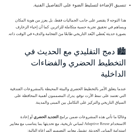
تنسيق الإضاءة لتسليط الضوء على التفاصيل الفنية.
هذا التوجه لا يقتصر على جانب الجماليات فقط، بل يعزز من هوية المكان
ويساهم في تحقيق تجربة حسية متكاملة للزائرين. كما أن إحياء الزخارف
بصورة حديثة يُعطي البُعد التاريخي طابعًا منَ الفخامة والدفء في الوقت ذاته.
🏙️ دمج التقليدي مع الحديث في
التخطيط الحضري والفضاءات
الداخلية
عندما يتعلق الأمر بالتخطيط الحضري والبيئة المحيطة بالمشروعات الفندقية
التي تعتمد على نمط الآرت نوفو، يدرك المصممون أهمية المحافظة على
السياق التاريخي والتركيز على التكامل بين المبنى والمدينة.
وغالبًا ما تأتي هذه المشروعات ضمن برامج
التجديد الحضري
أو إعادة
الاستخدام Adaptive Reuse لمباني تاريخية، مع تحديثها بما يتناسب مع معايير
استدامة المباني الحديثة. تشمل معايير التصميم المراعاة التالية: