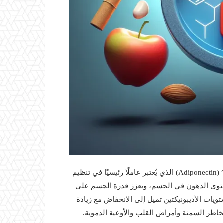
تمكنت الأبحاث الحديثة من اكتشاف هرمون يسمى “أديبونيكتين” (Adiponectin) الذي يُعتبر عاملًا رئيسيًا في تنظيم
مستوى الدهون في الجسم، ويعزز قدرة الجسم على
ويات الأديبونيكتين تميل إلى الانخفاض مع زيادة
مخاطر السمنة وأمراض القلب والأوعية الدموية.