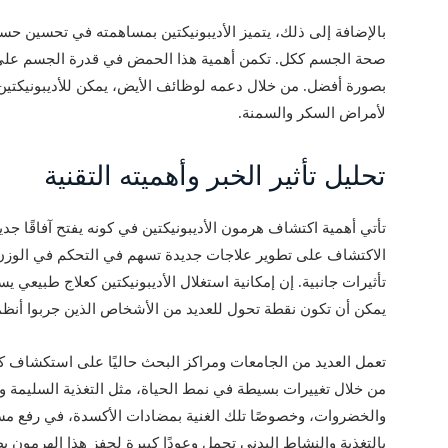
بالإضافة إلى ذلك، يتميز الأديبونيكتين بمساهمته في تحسين حساسي
صحة الجسم ككل. تكمن أهمية هذا الحمض في قدرة الجسم على 
بصورة أفضل. من خلال دعمه لوظائف الأيض، يمكن للأديبونيكتين 
لأمراض السكر والسمنة.
تحليل تأثير الخبر وأهميته التقنية
تأتي أهمية اكتشاف هرمون الأديبونيكتين في كونه يفتح آفاقًا 
الاكتشاف على تطوير علاجات جديدة تسهم في التحكم في الوزن د
تأثيرات جانبية. إن إمكانية استغلال الأديبونيكتين كعلاج طبيعي
يمكن أن تكون نقطة تحول للعديد من الأشخاص الذين جربوا أنظمة غ
تعمل العديد من الجامعات ومراكز البحث حاليًا على استكشاف كي
من خلال تغييرات بسيطة في نمط الحياة، مثل التغذية السليمة وم
والخضروات، وخصوصًا تلك الغنية بمضادات الأكسدة، في رفع مستو
بالتغذية والنشاط البدني تحمل وعودًا كبيرة لحفز هذا الهرمون ب