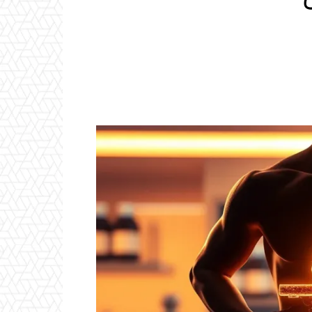
Email
ReddIt
Linkedin
WhatsApp