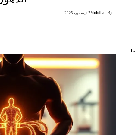
Mohdbali
By
7 ديسمبر، 2025
Pinterest
X
Facebook
L