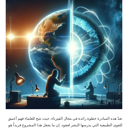
تعدّ هذه المبادرة خطوة رائدة في مجال الفيزياء، حيث تتيح للعلماء فهم أعمق
للقوى الطبيعية التي يدرسها البشر لعقود. إن ما يجعل هذا المشروع فريداً هو