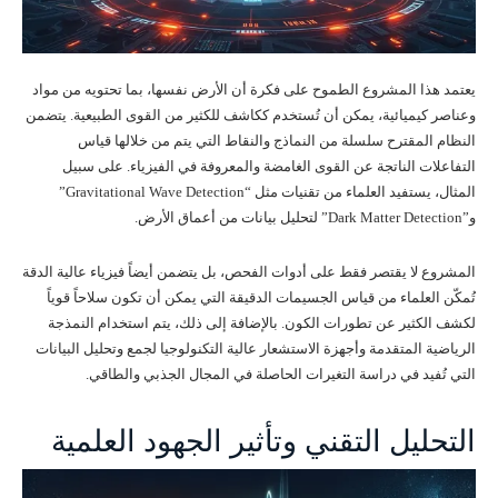
يعتمد هذا المشروع الطموح على فكرة أن الأرض نفسها، بما تحتويه من مواد
وعناصر كيميائية، يمكن أن تُستخدم ككاشف للكثير من القوى الطبيعية. يتضمن
النظام المقترح سلسلة من النماذج والنقاط التي يتم من خلالها قياس
التفاعلات الناتجة عن القوى الغامضة والمعروفة في الفيزياء. على سبيل
المثال، يستفيد العلماء من تقنيات مثل “Gravitational Wave Detection”
و”Dark Matter Detection” لتحليل بيانات من أعماق الأرض.
المشروع لا يقتصر فقط على أدوات الفحص، بل يتضمن أيضاً فيزياء عالية الدقة
تُمكّن العلماء من قياس الجسيمات الدقيقة التي يمكن أن تكون سلاحاً قوياً
لكشف الكثير عن تطورات الكون. بالإضافة إلى ذلك، يتم استخدام النمذجة
الرياضية المتقدمة وأجهزة الاستشعار عالية التكنولوجيا لجمع وتحليل البيانات
التي تُفيد في دراسة التغيرات الحاصلة في المجال الجذبي والطاقي.
التحليل التقني وتأثير الجهود العلمية