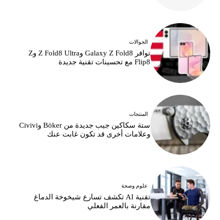
الجوالات
توافر Galaxy Z Fold8 وZ Fold8 Ultra وZ
Flip8 مع تحسينات تقنية جديدة
المنتجات
ستة سكاكين جيب جديدة من Böker وCivivi
وعلامات أخرى قد تكون غابت عنك
علوم وصحة
تقنية AI تكشف تسارع شيخوخة الدماغ
مقارنة بالعمر الفعلي