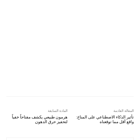
ReddIt
Linkedin
WhatsApp
Email
مطبعة
Tumblr
VK
Mix
Telegram
Viber
LINE
Digg
Kakao Story
Flip
Naver
Copy URL
Koo
Gettr
المقالة القادمة
المادة السابقة
تأثير الذكاء الاصطناعي على المناخ:
هرمون طبيعي يكشف مفتاحاً خفياً
واقع أقل مما توقعناه
لتحفيز حرق الدهون