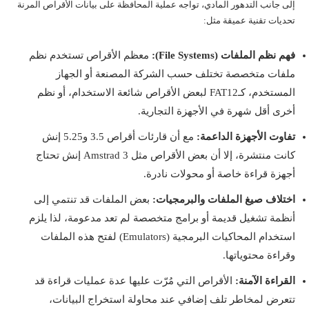
إلى جانب التدهور المادي، تواجه عملية المحافظة على بيانات الأقراص المرنة
تحديات تقنية عميقة مثل:
فهم نظم الملفات (File Systems):
معظم الأقراص تستخدم نظم
ملفات متخصصة تختلف حسب الشركة المصنعة أو الجهاز
المستخدم، كـFAT12 لبعض الأقراص شائعة الاستخدام، أو نظم
أخرى أقل شهرة في الأجهزة التجارية.
تفاوت الأجهزة الداعمة:
مع أن قارئات أقراص 3.5 و5.25 إنش
كانت منتشرة، إلا أن بعض الأقراص مثل Amstrad 3 إنش تحتاج
أجهزة قراءة خاصة أو محولات نادرة.
اختلاف صيغ الملفات والبرمجيات:
بعض الملفات قد تنتمي إلى
أنظمة تشغيل قديمة أو برامج متخصصة لم تعد مدعومة، لذا يلزم
استخدام المحاكيات البرمجية (Emulators) لفتح هذه الملفات
وقراءة محتوياتها.
القراءة الآمنة:
الأقراص التي مُرّت عليها عدة عمليات قراءة قد
تتعرض لمخاطر تلف إضافي عند محاولة استخراج البيانات،