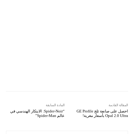
ReddIt
Linkedin
WhatsApp
Email
مطبعة
Tumblr
VK
Mix
Telegram
Viber
LINE
Digg
Kakao Story
Flip
Naver
Copy URL
Koo
Gettr
المقالة القادمة
المادة السابقة
احصل على صانعة ثلج GE Profile
“Spider-Noir: الابتكار الهندسي في
Opal 2.0 Ultra بأسعار مغرية!
عالم Spider-Man”