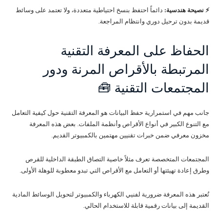
⚡ نصيحة هندسية:
دائماً احتفظ بنسخ احتياطية متعددة، ولا تعتمد على وسائط
قديمة بدون ترحيل دوري وانتظام المراجعة.
الحفاظ على المعرفة التقنية
المرتبطة بالأقراص المرنة ودور
المجتمعات التقنية 🧰
جانب مهم في استمرارية حفظ البيانات هو المعرفة التقنية حول كيفية التعامل
مع التنوع الكبير في أنواع الأقراص وأنظمة الملفات. بعض هذه المعرفة
مخزون معرفي ضمن خبرات تقنيين مهتمين بالكمبيوتر القديم.
المجتمعات المتخصصة تعرف مثلاً خاصية التصاق الطبقة الداخلية للقرص
وطرق إعادة تهيئتها أو التعامل مع الأقراص التي تبدو معطوبة للوهلة الأولى.
تُعتبر هذه المعرفة ضرورية لفنيي الكهرباء والكمبيوتر لتحويل الوسائط المادية
القديمة إلى بيانات رقمية قابلة للاستخدام الحالي.