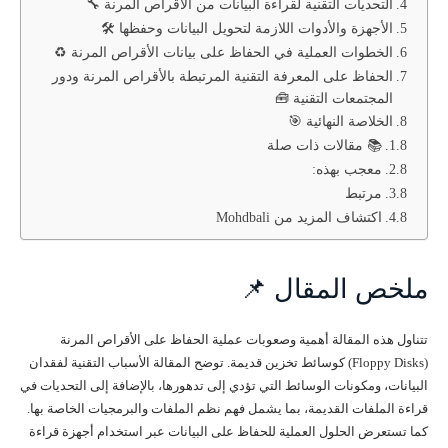
التحديات التقنية لقراءة البيانات من الأقراص المرنة 🔧
الأجهزة والأدوات اللازمة لتحويل البيانات وحفظها 🛠️
الخطوات العملية في الحفاظ على بيانات الأقراص المرنة ♻️
الحفاظ على المعرفة التقنية المرتبطة بالأقراص المرنة ودور
المجتمعات التقنية 🧰
الخلاصة النهائية 🎯
📚 مقالات ذات صلة
معجب بهذه:
مرتبط
اكتشاف المزيد من Mohdbali
ملخص المقال 📌
تتناول هذه المقالة أهمية وصعوبات عملية الحفاظ على الأقراص المرنة
(Floppy Disks) كوسائط تخزين قديمة. توضح المقالة الأسباب التقنية لفقدان
البيانات، ومكونات الوسائط التي تؤدي إلى تدهورها، بالإضافة إلى التحديات في
قراءة الملفات القديمة، بما يشمل فهم نظم الملفات والبرمجيات الخاصة بها.
كما تستعرض الحلول العملية للحفاظ على البيانات عبر استخدام أجهزة قراءة