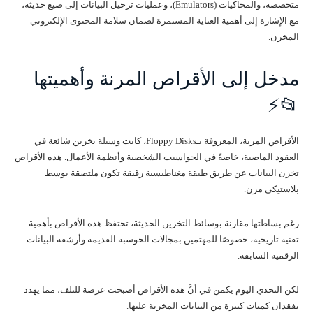
متخصصة، والمحاكيات (Emulators)، وعمليات ترحيل البيانات إلى صيغ حديثة،
مع الإشارة إلى أهمية العناية المستمرة لضمان سلامة المحتوى الإلكتروني
المخزن.
مدخل إلى الأقراص المرنة وأهميتها
📂⚡
الأقراص المرنة، المعروفة بـFloppy Disks، كانت وسيلة تخزين شائعة في
العقود الماضية، خاصةً في الحواسيب الشخصية وأنظمة الأعمال. هذه الأقراص
تخزن البيانات عن طريق طبقة مغناطيسية رقيقة تكون ملتصقة بوسط
بلاستيكي مرن.
رغم بساطتها مقارنة بوسائط التخزين الحديثة، تحتفظ هذه الأقراص بأهمية
تقنية تاريخية، خصوصًا للمهتمين بمجالات الحوسبة القديمة وأرشفة البيانات
الرقمية السابقة.
لكن التحدي اليوم يكمن في أنَّ هذه الأقراص أصبحت عرضة للتلف، مما يهدد
بفقدان كميات كبيرة من البيانات المخزنة عليها.