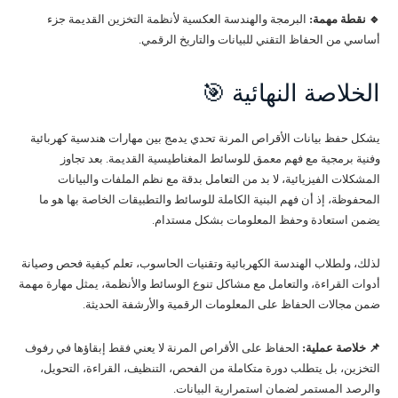
🔹 نقطة مهمة:
البرمجة والهندسة العكسية لأنظمة التخزين القديمة جزء
أساسي من الحفاظ التقني للبيانات والتاريخ الرقمي.
الخلاصة النهائية 🎯
يشكل حفظ بيانات الأقراص المرنة تحدي يدمج بين مهارات هندسية كهربائية
وفنية برمجية مع فهم معمق للوسائط المغناطيسية القديمة. بعد تجاوز
المشكلات الفيزيائية، لا بد من التعامل بدقة مع نظم الملفات والبيانات
المحفوظة، إذ أن فهم البنية الكاملة للوسائط والتطبيقات الخاصة بها هو ما
يضمن استعادة وحفظ المعلومات بشكل مستدام.
لذلك، ولطلاب الهندسة الكهربائية وتقنيات الحاسوب، تعلم كيفية فحص وصيانة
أدوات القراءة، والتعامل مع مشاكل تنوع الوسائط والأنظمة، يمثل مهارة مهمة
ضمن مجالات الحفاظ على المعلومات الرقمية والأرشفة الحديثة.
📌 خلاصة عملية:
الحفاظ على الأقراص المرنة لا يعني فقط إبقاؤها في رفوف
التخزين، بل يتطلب دورة متكاملة من الفحص، التنظيف، القراءة، التحويل،
والرصد المستمر لضمان استمرارية البيانات.