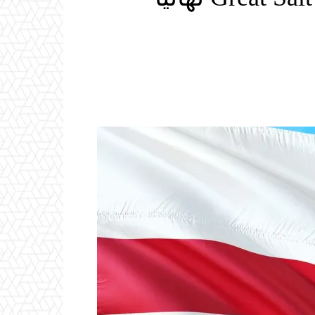
Email
ReddIt
Linkedin
WhatsApp