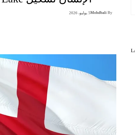
Mohdbali
By
5 يوليو، 2026
Pinterest
X
Facebook
L