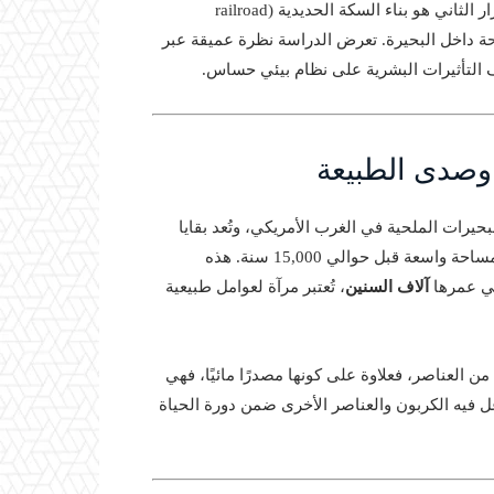
القرن التاسع عشر مع استقرار السكان والمزارعة الريفية، والقرار الثاني هو بناء السكة الحديدية (railroad
لمياه والملوحة داخل البحيرة. تعرض الدراسة نظرة عميقة عبر
 التأثيرات البشرية على نظام بيئي حساس.
في شمال ولاية Utah وهي من أكبر البحيرات الملحية في الغرب الأمريكي، وتُعد بقايا
، التي غطت مساحة واسعة قبل حوالي 15,000 سنة. هذه
 في عمرها
آلاف السنين
، تُعتبر مرآة لعوامل طبيعية
مركزية للعديد من العناصر، فعلاوة على كونها مصدرًا مائيًا، فهي
فيه الكربون والعناصر الأخرى ضمن دورة الحياة