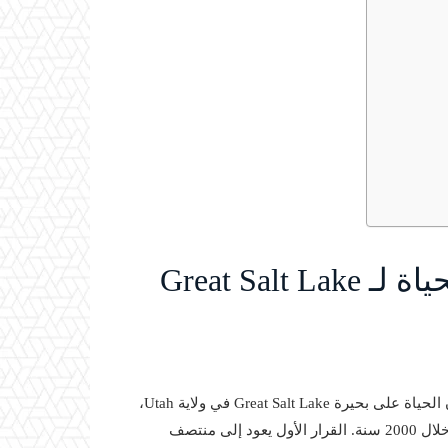
كيف أعادت قراران بشريان الحياة لـ Great Salt Lake
كشف علماء في مجال الجيولوجيا عن كيف أثّرت قراران بشريان الحياة على بحيرة Great Salt Lake في ولاية Utah،
مما غيّر من توازنها البيئي والجيولوجي بشكل لم يسبق له مثيل خلال 2000 سنة. القرار الأول يعود إلى منتصف