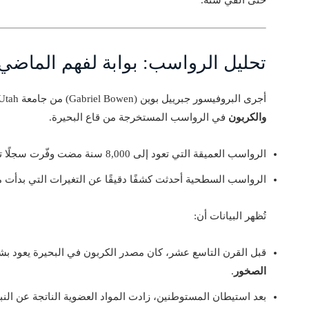
تحليل الرواسب: بوابة لفهم الماضي
أجرى البروفيسور جبرييل بوين (Gabriel Bowen) من جامعة Utah دراسة معمقة باستخدام
والكربون
في الرواسب المستخرجة من قاع البحيرة.
الرواسب العميقة التي تعود إلى 8,000 سنة مضت وفّرت سجلًا تاريخيًا لما كان يحدث قبل وصول المستوطنين.
الرواسب السطحية أحدثت كشفًا دقيقًا عن التغيرات التي بدأت مع
تُظهر البيانات أن:
قبل القرن التاسع عشر، كان مصدر الكربون في البحيرة يعود بش
الصخور
.
بعد استيطان المستوطنين، زادت المواد العضوية الناتجة عن النبا