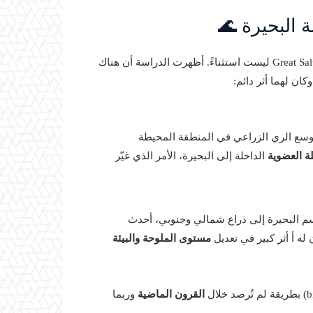
البحيرة 🌊
لمورمونيين (Mormon settlers) أدى إلى توسع الري الزراعي في المنطقة المحيطة
ة العضوية
الداخلة إلى البحيرة، الأمر الذي غيّر
ديدية المائي (railroad causeway)، الذي قسم البحيرة إلى ذراع شمالي وجنوبي، أحدث
ن له أ أثر كبير في تعديل
مستوى الملوحة والبيئة
القرون الماضية
وربما