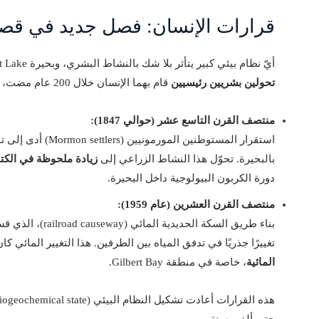
قرارات الإنسان: فصل جديد في قصة 
أيّ نظام بيئي كبير يتأثر بلا شك بالنشاط البشري، وبحيرة Great Salt Lake ليست استثناءً. أظهرت الدراسة أن هناك
تحولين بشريين رئيسيين
قام بهما الإنسان خلال 200 عام مضت، وكان لهما أثر دائم:
منتصف القرن التاسع عشر (حوالي 1847):
استقرار المستوطنين ا
بالبحيرة. تحوّل هذا النشاط الزراعي إلى
زيادة ملحوظة في الكتل
دورة الكربون البيولوجية داخل البحيرة.
منتصف القرن العشرين (عام 1959):
بناء طريق السكة الح
تغييرًا جذريًا في تدفق المياه بين الطرفين. هذا التغيير المائي كا
المائية
، خاصة في منطقة Gilbert Bay.
هذه القرارات أعادت تشكيل النظام البيئي (biogeochemical state) بطريقة لم تُرصد خلال
حتى ألفي سنة.