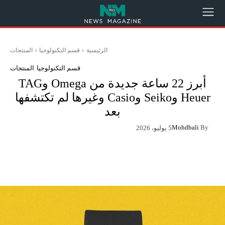
الرئيسية
قسم التكنولوجيا
المنتجات
قسم التكنولوجيا
المنتجات
أبرز 22 ساعة جديدة من Omega وTAG
Heuer وSeiko وCasio وغيرها لم تكتشفها
بعد
Mohdbali
By
5 يوليو، 2026
App
Pinterest
X
Facebook