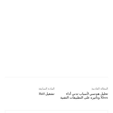
ReddIt
Linkedin
WhatsApp
Email
مطبعة
Tumblr
VK
Mix
Telegram
Viber
LINE
Digg
Kakao Story
Flip
Naver
Copy URL
Koo
Gettr
المقالة القادمة
المادة السابقة
تحليل هندسي لأسباب تدني أداء
تشغيل Half
Xbox وتأثيره على التطبيقات التقنية