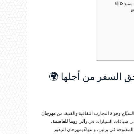
 ممتع ♻️🎼
 السفر من أجلها 🌍
سيّاح وهواة التجارب الثقافية والفنية. من
مهرجان
، إلى سباقات السيارات في
رالي روما للعاصمة
،
مفتوحة في برلين، وانتهاءً بمهرجان الزهور