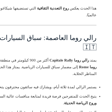
هذا الحدث يعكس
روح التعددية الثقافية
التي تستضيفها شيكاغو، و
عالميًا.
رالي روما العاصمة: سباق السيارات ع
🇮🇹
يمتد
رالي روما Capitale Rally
أكثر من 900 كيلومتر في منطقة لازيو Lazio الإيطالية، حيث تتحول شوارع وريف
روما Rome
إلى مضمار سباق للسيارات الرياضية. يمتاز هذا الح
المناظر الخلابة.
يستمر الرالي لمدة ثلاثة أيام، ويشارك فيه سائقون محترفون 
يتيح الحدث للمتفرجين فرصة فريدة لمتابعة منافسات عالية ال
وروح الرياضة الحديثة
.