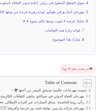
سوق السطح المفتوح في برلين: إعادة تدوير الثقافة بأسلوب
مهرجان أساݐو في طوكيو: لوحة زهرية فريدة من نوعها 🌸
ختامًا: فرصة لا تفوت وسط عالم متنوع ✈️🎉
فوائد زيارة هذه الفعاليات:
شارك هذا الموضوع:
آخر تحديث قبل 36 يوماً
🔴
Table of Contents
خمسة مهرجانات عالمية تستحق السفر من أجلها 🌍✨
مهرجان الحياة الدولي في شيكاغو: ملتقى الثقافات الكاريبية 
رالي روما العاصمة: سباق السيارات عبر التراث الإيطالي 🏎️🇮🇹
مهرجان يارلاند بباريس: توليفة فنية بين فرنسا وأفريقيا 🇫🇷🎶