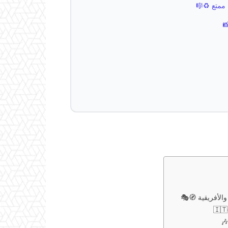
 ممتع ♻️🎼
والأفريقية 🧭🎭