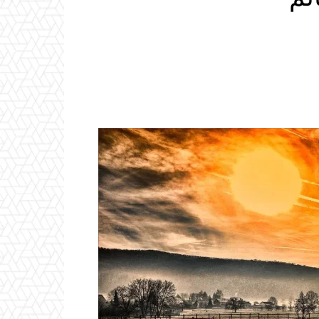
Email
ReddIt
Linkedin
WhatsApp