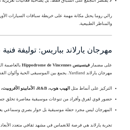
لا يقتصر التجمع على السباق فقط، بل يصاحبه فعاليات تعزيزية ت
رالي روما يحتل مكانة مهمة على خريطة سباقات السيارات الأورو
والمناظر الطبيعية.
مهرجان يارلاند بباريس: توليفة فنية بين 
على مضمار
فينسينس Hippodrome de Vincennes
بالعاصمة الف
مهرجان يارلاند Yardland. يجمع بين الموسيقى الحية وألوان الفنون التي تجمع فرنسا وقارة أفريقيا والكاريبي.
التركيز على أنماط مثل
الهيب هوب، R&B، الأمابينو الأفروبيت،
و
حضور قوي لفرق وأفراد من تنوعات موسيقية معاصرة تخلق جسرًا 
المهرجان ليس مجرد حفلة موسيقية بل حوار بصري وسماعي يعكس
تجربة يارلاند هي فرصة للانغماس في مشهد ثقافي متعدد الأبعاد