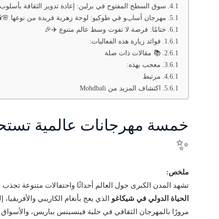
سوق السطح المفتوح في برلين: إعادة تدوير الثقافة بأسلوب
مهرجان أساݐو في طوكيو: لوحة زهرية فريدة من نوعها 🌸
ختامًا: فرصة لا تفوت وسط عالم متنوع ✈️🎉
فوائد زيارة هذه الفعاليات:
📚 مقالات ذات صلة
معجب بهذه:
مرتبط
اكتشاف المزيد من Mohdbali
خمسة مهرجانات عالمية تستحق
✨
ملخص:
تشهد المدن الكبرى حول العالم أحداثًا واحتفالات متنوعة تجذب ال
الحياة الدولي في شيكاغو
الذي يعج بأنغام الكاريبي والأفريقيا
مرورًا بالمهرجان الثقافي في حلبة فينسينس بباريس، والأسواق ال