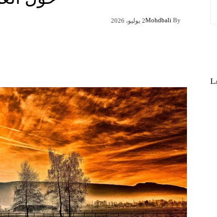
Mohdbali
By
2 يوليو، 2026
Pinterest
X
Facebook
L