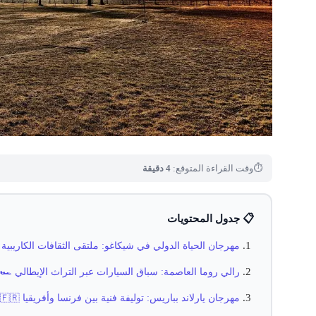
⏱
وقت القراءة المتوقع:
4 دقيقة
📋 جدول المحتويات
مهرجان الحياة الدولي في شيكاغو: ملتقى الثقافات الكاريبية 
رالي روما العاصمة: سباق السيارات عبر التراث الإيطالي 🏎️🇮🇹
مهرجان يارلاند بباريس: توليفة فنية بين فرنسا وأفريقيا 🇫🇷🎶