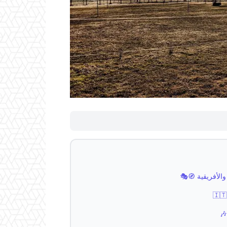
والأفريقية 🧭🎭