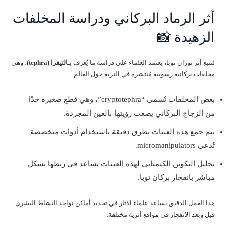
أثر الرماد البركاني ودراسة المخلفات
الزهيدة 📸
لتتبع أثر ثوران توبا، يعتمد العلماء على دراسة ما يُعرف بـ
التيفرا (tephra)
، وهي
مخلفات بركانية رسوبية مُنتشرة في التربة حول العالم.
بعض المخلفات تُسمى “cryptotephra”، وهي قطع صغيرة جدًا
من الزجاج البركاني يصعب رؤيتها بالعين المجردة.
يتم جمع هذه العينات بطرق دقيقة باستخدام أدوات متخصصة
تُدعى micromanipulators.
تحليل التكوين الكيميائي لهذه العينات يساعد في ربطها بشكل
مباشر بانفجار بركان توبا.
هذا العمل الدقيق يساعد علماء الآثار في تحديد أماكن تواجد النشاط البشري
قبل وبعد الانفجار في مواقع أثرية مختلفة.