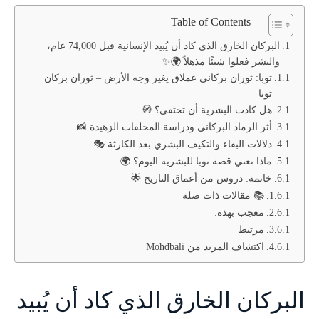
Table of Contents
البركان الخارق الذي كاد أن يُبيد الإنسانية قبل 74,000 عام،
والبشر فعلوا شيئًا مذهلاً 🌍✨
توبا: ثوران بركاني عملاق يغير وجه الأرض – ثوران بركان
توبا
هل كادت البشرية أن تختفي؟ 🧭
أثر الرماد البركاني ودراسة المخلفات الزهيدة 📸
دلالات البقاء والتكيف البشري بعد الكارثة 🎭
ماذا تعني قصة توبا للبشرية اليوم؟ 🌍
خاتمة: دروس من أعماق التاريخ 🌟
📚 مقالات ذات صلة
معجب بهذه:
مرتبط
اكتشاف المزيد من Mohdbali
البركان الخارق الذي كاد أن يُبيد