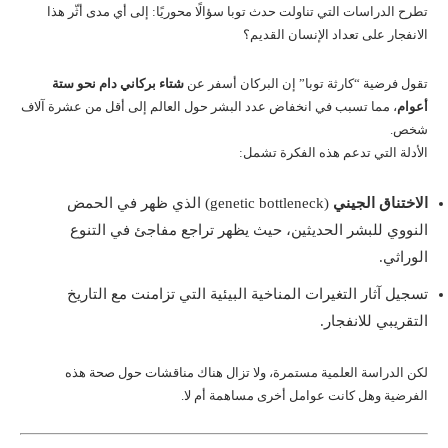
تطرح الدراسات التي تناولت حدث توبا سؤالًا محوريًا: إلى أي مدى أثّر هذا
الانفجار على تعداد الإنسان القديم؟
تقول فرضية “كارثة توبا” إن البركان أسفر عن
شتاء بركاني دام نحو ستة
أعوام
، مما تسبب في انخفاض عدد البشر حول العالم إلى أقل من عشرة آلاف
شخص.
الأدلة التي تدعم هذه الفكرة تشمل:
الاختناق الجيني
(genetic bottleneck) الذي ظهر في الحمض
النووي للبشر الحديثين، حيث يظهر تراجع مفاجئ في التنوع
الوراثي.
تسجيل آثار التغيرات المناخية البيئية التي تزامنت مع التاريخ
التقريبي للانفجار.
لكن الدراسة العلمية مستمرة، ولا تزال هناك مناقشات حول صحة هذه
الفرضية وهل كانت عوامل أخرى مساهمة أم لا.