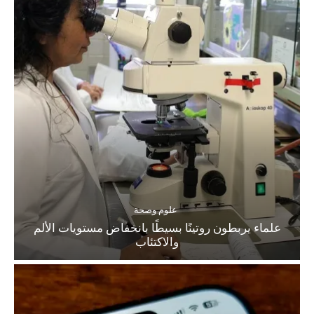
علوم وصحة
علماء يربطون روتينًا بسيطًا بانخفاض مستويات الألم
والاكتئاب