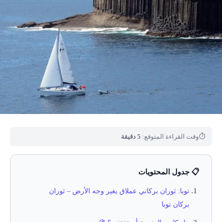
⏱
وقت القراءة المتوقع:
5 دقيقة
📋 جدول المحتويات
توبا: ثوران بركاني عملاق يغير وجه الأرض – ثوران
بركان توبا