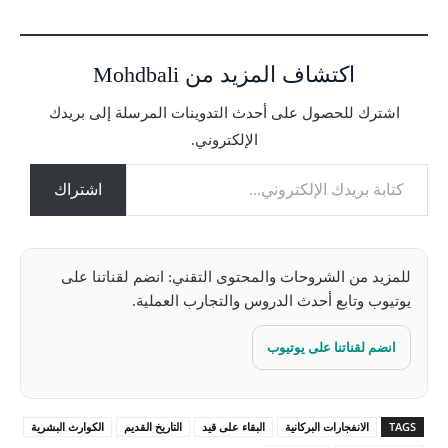
ر
ي
ا
اكتشاف المزيد من Mohdbali
ل
ت
اشترك للحصول على أحدث التدوينات المرسلة إلى بريدك
ح
الإلكتروني.
م
كتابة بريدك الإلكتروني...
ي
ل
اشتراك
…
للمزيد من الشروحات والمحتوى التقني: انضم لقناتنا على
يوتيوب وتابع أحدث الدروس والتجارب العملية.
انضم لقناتنا على يوتيوب
TAGS
الانفجارات البركانية
البقاء على قيد
التاريخ القديم
الكوارث البشرية