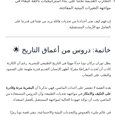
التجارب القديمة تحثنا على بناء استراتيجيات ناجعة للبقاء في
مواجهة التغيرات البيئية المفاجئة.
إن فهم كيف نجى أجدادنا من تحديات هائلة يزيد من ثقتنا في قدرتنا على
التعامل مع الأزمات المستقبلية.
خاتمة: دروس من أعماق التاريخ 🌟
يظل ثوران بركان توبا حدثًا مهيبًا في التاريخ الطبيعي للبشرية. رغم أن الكارثة
كادت أن تُحدث انقراضًا مقربًا، أظهر الإنسان القديم قدرة ملهمة على الصمود
والتغلب على الصعاب.
هذه القصة لا تقتصر على أحداث الماضي، فهي تذكرنا أن
البشرية مرنة وقادرة
على التكيف والابتكار
في مواجهة تحديات الطبيعة، وأن الدروس المستفادة من
الماضي يجب أن توجّه جهودنا الحالية لمواجهة المستقبل بأفضل استعداد.
في عالم مليء بالغموض والتحديات البيئية والاجتماعية، تبقى قصة توبا رمزًا