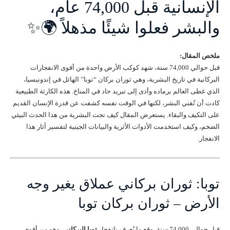
الإنسانية قبل 74,000 عام،
والبشر فعلوا شيئًا مذهلاً 🌍✨
ملخص المقال:
قبل حوالي 74,000 سنة، شهد كوكب الأرض واحدة من أقوى الانفجارات
البركانية في تاريخ البشرية، وهي ثوران بركان “توبا” الهائل في إندونيسيا،
الذي غطى العالم برماده وأدى إلى تبريد حاد في المناخ. هذه الكارثة الطبيعية
كادت أن تُفني البشر، لكنها في الوقت نفسه كشفت عن قدرة الإنسان القديم
على التكيف والبقاء. يستعرض المقال كيف نجت البشرية من هذا الحدث البيئي
الضخم، وكيف استخدمت الأدوات الأثرية والبيانات الجينية لتفسير آثار هذا
الانفجار.
توبا: ثوران بركاني عملاق يغير وجه
الأرض – ثوران بركان توبا
قبل حوالي 74,000 سنة، وقع ما يُعرف بانفجار
توبا البركاني
، وهو من أقوى