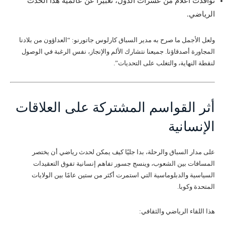
توافدت أعلام من عشرات الدول، تعبيرًا عن عالمية هذا الحدث
الرياضي.
ولعل الأجمل ما صرح به مدير السباق كارلوس جاتورنو: “العداؤون من بلادنا
المجاورة أصدقاؤنا. جميعنا نتشارك الألم والإنجاز، نفس الرغبة في الوصول
لنقطة النهاية، والتغلب على التحديات”.
أثر القواسم المشتركة على العلاقات
الإنسانية
على مدار السباق والرحلة، بدا جليًا كيف يمكن لحدث رياضي أن يختصر
المسافات بين الشعوب، وينسج جسور تفاهم إنسانية تفوق التعقيدات
السياسية والدبلوماسية التي استمرت أكثر من ستين عامًا بين الولايات
المتحدة وكوبا.
هذا اللقاء الرياضي والثقافي: