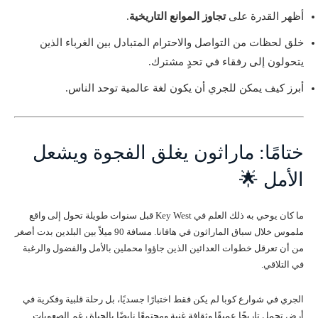
أظهر القدرة على
تجاوز الموانع التاريخية
.
خلق لحظات من التواصل والاحترام المتبادل بين الغرباء الذين
يتحولون إلى رفقاء في تحدٍ مشترك.
أبرز كيف يمكن للجري أن يكون لغة عالمية توحد الناس.
ختامًا: ماراثون يغلق الفجوة ويشعل
الأمل 🌟
ما كان يوحي به ذلك العلم في Key West قبل سنوات طويلة تحول إلى واقع
ملموس خلال سباق الماراثون في هافانا. مسافة 90 ميلاً بين البلدين بدت أصغر
من أن تعرقل خطوات العدائين الذين جاؤوا محملين بالأمل والفضول والرغبة
في التلاقي.
الجري في شوارع كوبا لم يكن فقط اختبارًا جسديًا، بل رحلة قلبية وفكرية في
أرض تحمل تاريخًا عميقًا وثقافة غنية ومجتمعًا نابضًا بالحياة رغم الصعوبات.