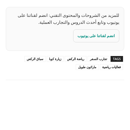
للمزيد من الشروحات والمحتوى التقني: انضم لقناتنا على
يوتيوب وتابع أحدث الدروس والتجارب العملية.
انضم لقناتنا على يوتيوب
TAGS
تجارب السفر
رياضة الركض
زيارة كوبا
سباق الركض
فعاليات رياضية
ماراثون طويل
Pinterest
X
Facebook
ReddIt
Linkedin
WhatsApp
Email
مطبعة
Tumblr