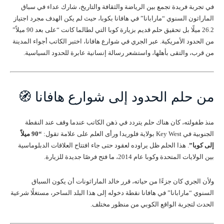
في تجربة فريدة تجمع بين الرياضة والثقافة والتاريخ، شارك عداء في سباق
الماراثون السنوي “مارابانا” في هافانا بكوبا، حيث لم يكن الهدف مجرد اجتياز
26.2 ميلًا بل تحقيق حلم قديم بزيارة كوبا التي لطالما كانت “على بعد 90 ميلاً”
من الحدود الأمريكية. عبر الجري في شوارع هافانا، اختبر الكاتب أجواء المدينة
من قرب، والتقى بأهلها، واستشعر رسالة إنسانية عابرة للحدود السياسية.
من حلم الحدود إلى شوارع هافانا 🧭
منذ طفولته، كان هناك حلم يتردد في ذهن الكاتب عندما وقف عند النقطة
الجنوبية في Key West بولاية فلوريدا ورأى العلم على علامة تقول:
“90 ميلاً
إلى كوبا”
. هذا الحلم ظل يراوده لعقود حتى جاء افتتاح العلاقات الدبلوماسية
بين الولايات المتحدة وكوبا عام 2014، ما فتح فرصًا جديدة للزيارة.
ولأن الجري كان جزءًا من حياته، قرر خالد الماراثونات أن يكون السباق
السنوي “مارابانا” في هافانا نقطة دخوله إلى هذا البلد الساحر، مستغلًا شرعية
الحدث لتجربة الواقع الكوبي من منظور مختلف.