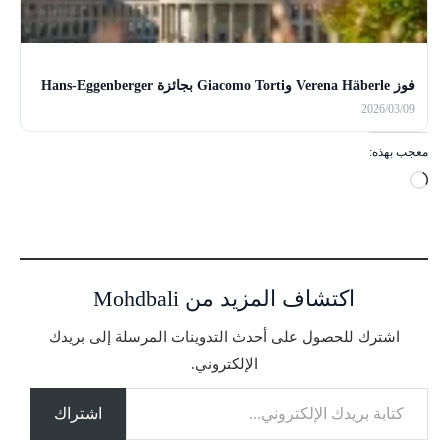
فوز Verena Häberle وGiacomo Torti بجائزة Hans-Eggenberger
2026/03/09
معجب بهذه:
ج
ا
ر
ي
ا
اكتشاف المزيد من Mohdbali
ل
ت
اشترك للحصول على أحدث التدوينات المرسلة إلى بريدك
ح
الإلكتروني.
م
كتابة بريدك الإلكتروني...
ي
ل
اشتراك
…