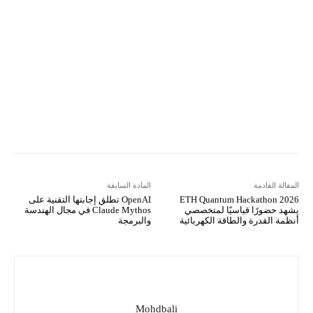
VK
Mix
Telegram
Viber
LINE
Digg
Kakao Story
Flip
Naver
Copy URL
Koo
Gettr
المقالة القادمة
المادة السابقة
ETH Quantum Hackathon 2026
OpenAI تطلق إجابتها التقنية على
يشهد حضورًا قياسيًا لمتخصصي
Claude Mythos في مجال الهندسة
أنظمة القدرة والطاقة الكهربائية
والبرمجة
Mohdbali