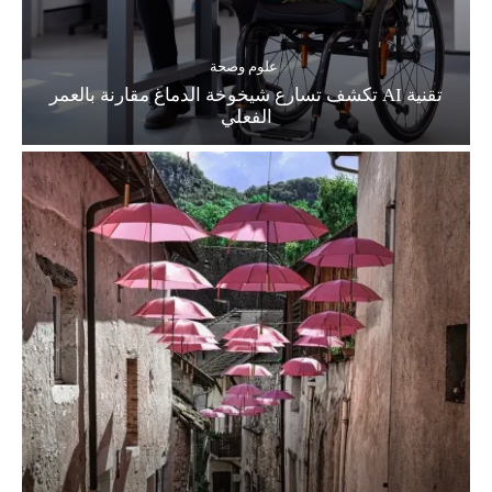
علوم وصحة
تقنية AI تكشف تسارع شيخوخة الدماغ مقارنة بالعمر
الفعلي