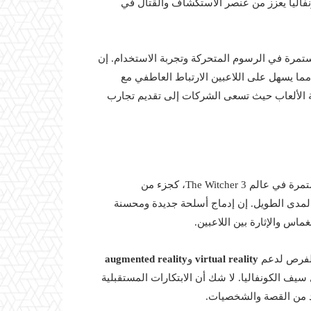
اليا يعزز من عنصر الاستكشاف والقتال في
تمرة في الرسوم المتحركة وتجربة الاستخدام. إن
مما يسهل على اللاعبين الارتباط العاطفي مع
ة الألعاب حيث تسعى الشركات إلى تقديم تجارب
من المتوقع أن يكون سيف الكونفاليا نقطة انطلاق لتحديثات مستمرة في عالم The Witcher 3، كجزء من
المدى الطويل. إن إدماج أسلحة جديدة ومحسنة
ماس والإثارة بين اللاعبين.
 الفرص لدعم
virtual reality
و
augmented reality
سيف الكونفاليا. لا شك أن الابتكارات المستقبلية
د من القصة والشخصيات.