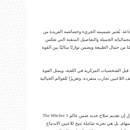
عة. يُعتبر تصميمه الجريء وخصائصه الفريدة من
بجمالياته الجميلة والتفاصيل المتقنة التي تعكس
د السيف إلهامًا من جمال الطبيعة ويضمن توازنًا مثاليًا بين القوة
 قبل الشخصيات المركزية في اللعبة، ويمثل القوة
للاعبين تجارب متفردة، وتعزيزًا للعوالم الخيالية
فيما يتصل بتأثير سيف الكونفاليا على تجربة اللاعبين، يمكن القول إن تقديم سلاح جديد ضمن عالم The Witcher 3
هام، بل هي تجربة شاملة تتيح للاعبين الاندماج