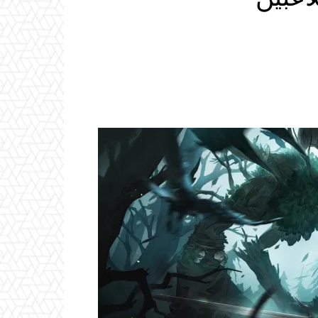
Email
ReddIt
Linkedin
WhatsApp