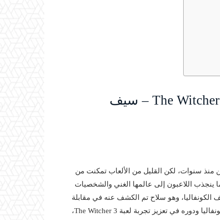
سيف الكونفاليا: حوار تكريمي مع The Witcher 3 – سيف
ين منذ سنوات، لكن القليل من الألعاب تمكنت من
ما ينجذب اللاعبون إلى عالمها الغني والشخصيات
الكونفاليا، وهو سلاح تم الكشف عنه في مقابلة
تكريمية. في هذا المقال، نستعرض أهم التفاصيل حول سيف الكونفاليا ودوره في تعزيز تجربة لعبة The Witcher 3،