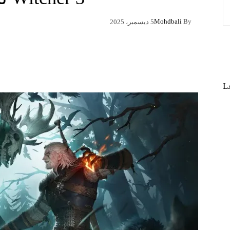
Mohdbali
By
5 ديسمبر، 2025
Pinterest
X
Facebook
L