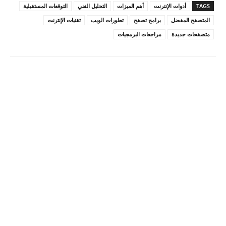
TAGS
أدوات الإنترنت
أهم الميزات
التحليل الفني
التوقعات المستقبلية
المتصفح المفضل
برامج تصفح
تطورات الويب
تقنيات الإنترنت
متصفحات جديدة
مراجعات البرمجيات
Pinterest
X
Facebook
ReddIt
Linkedin
WhatsApp
Email
مطبعة
Tumblr
VK
Mix
Telegram
Viber
LINE
Digg
Kakao Story
Flip
Naver
Copy URL
Koo
Gettr