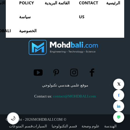
الرئيسية
CONTACT
القائمة البريدية
POLICY
الا
US
سياسة
الخصوصية
BALI
𝕏
موقع علمي هندسي تكنولوجي
f
Contact us:
contact@MOHDBALI.com
in
💬
🌙
© Copyright - 2026MOHDBALI.COM
الهندسة
علوم وصحة
قسم التكنولوجيا
السيارات
قسم المنوعات