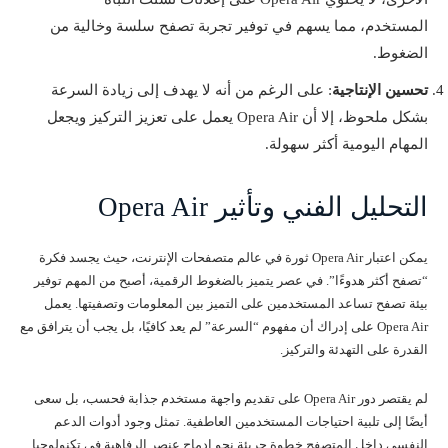
المستخدم، مما يسهم في توفير تجربة تصفح سلسة وخالية من
الضغوط.
تحسين الإنتاجية
: على الرغم من أنه لا يهدف إلى زيادة السرعة
بشكل ملحوظ، إلا أن Opera Air يعمل على تعزيز التركيز ويجعل
المهام اليومية أكثر سهولة.
التحليل الفني وتأثير Opera Air
يمكن اعتبار Opera Air ثورة في عالم متصفحات الإنترنت، حيث يجسد فكرة
“تصفح أكثر هدوءًا”. في عصر يتميز بالضغوط الرقمية، أصبح من المهم توفير
بيئة تصفح تساعد المستخدمين على التميز بين المعلومات وتصفيتها. يعمل
Opera Air على إدراك أن مفهوم “السرعة” لم يعد كافيًا، بل يجب أن يترافق مع
القدرة على التهدئة والتركيز.
لم يقتصر دور Opera Air على تقديم واجهة مستخدم جذابة فحسب، بل سعى
أيضًا إلى تلبية احتياجات المستخدمين العاطفية. تمثل وجود أدوات الدعم
النفسي داخل المتصفح خطوة جريئة نحو إدماج عنصر الرفاهية في تكنولوجيا