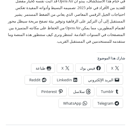
في ختام هذا الاستكشاف، يبدو أن Opera Air قد أثبت نفسه كخيار مفضل
للعديد من الأفراد في عام 2025. تصميمه البسيط وأدواته المفيدة تعكس
احتياجات الجيل الرقمي المعاصر، الذي يعاني من الضغط المستمر. يشير
المستقبل إلى أن التركيز على الرفاهية وتوفير بيئة تصفح مريحة سيظل محور
اهتمام المطورين، مما يمكن Opera Air من الحفاظ على مكانته المتميزة بين
المتصفحات في السنوات القادمة. لننتظر ونرى كيف ستتطور هذه المنصة وما
ستقدمه للمستخدمين في المستقبل القريب.
شارك هذا الموضوع:
X
فيس بوك
X
طباعة
البريد الإلكتروني
LinkedIn
Reddit
Tumblr
سلاسل
Pinterest
WhatsApp
Telegram