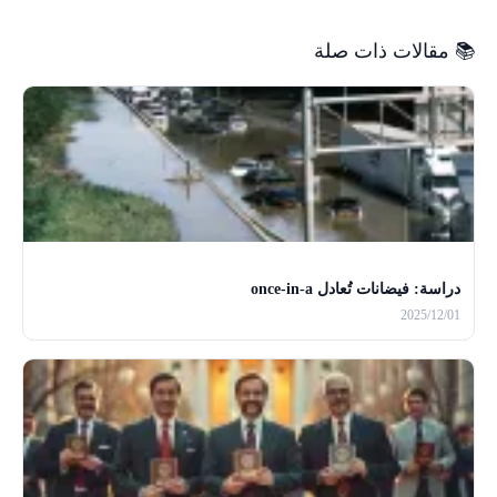
📚 مقالات ذات صلة
دراسة: فيضانات تُعادل once-in-a
2025/12/01