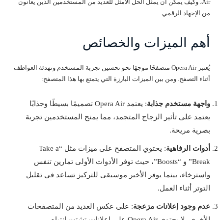
Air، وكيف يمكن أن يمثل الحل الأمثل للعديد من المستخدمين الذين يعانون
من الإجهاد الرقمي.
أهم الميزات والخصائص
يُعتبر Opera Air متصفحًا موجهًا نحو تحسين تجربة المستخدم وتهدئة العواطف
أثناء التصفح. ومن بين الميزات البارزة التي يتمتع بها هذا المتصفح:
واجهة مستخدم جذابة
: يعتمد Opera Air تصميمًا بسيطًا وجذابًا
يعتمد على تأثير الزجاج المتجمد، مما يمنح المستخدمين تجربة
بصرية مريحة.
أدوات الرفاهية
: يحتوي المتصفح على ميزات مثل “Take a
Break” و “Boosts”، حيث توفر الأدوات الأولى تمارين تنفس
واسترخاء، بينما يوفر الأخير موسيقى للتركيز تساعد في تقليل
التوتر أثناء العمل.
عدم وجود إعلانات مزعجة
: على عكس العديد من المتصفحات
الأخرى، لا يحتوي Opera Air على إعلانات تشتت انتباه