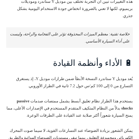
هذه التغييرات تبين أن التجربة تختلف بين موديل Y ستاندرد وموديلات
بريميوم، لكنها لا تعني بالضرورة انخفاض جودة الاستخدام اليومية بشكل
جذري.
خلاصة تقنية: معظم الميزات المحذوفة تؤثر على الفخامة والراحة، وليست
على أداء السيارة الأساسي.
🔋 الأداء وأنظمة القيادة
يُعد موديل Y ستاندرد النسخة الأبطأ ضمن طرازات موديل Y، إذ يستغرق
التسارع من 0 إلى 100 كم/س حول 7.2 ثانية في الطراز الأوروبي.
يستخدم هذا الطراز نظام تعليق أبسط يشمل ممتصات صدمات
passive
shocks
بدلاً من النظام المتكيف المتقدم المستخدم في الإصدارات الأعلى، مما
يمنح السيارة شعوراً أكثر صلابة عند القيادة على الطرقات الوعرة.
يمكن الشعور بزيادة الضوضاء عند التسارعات القوية، لا سيما صوت المحرك
الكهربائي ومجموعة التعليق، بينما تبقى مستويات الضوضاء الهوائية والطريق