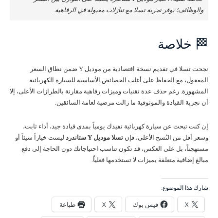
والوظائف؛ يوفر تجربة تسلا مع تنازلات مقبولة في الرفاهية.
🏁 خلاصة
نجحت تسلا في تقديم نسخة اقتصادية من موديل Y ضمن نطاق السعر
المعقول، مع الحفاظ على أغلب الخصائص الأساسية للسيارة الكهربائية
المشهورة. رغم حذف عدة تقنيات وميزات رفاهية مقارنة بالطرازات الأعلى، إلا
أن تجربة القيادة والموثوقية ما زالت مرضية لعامة السائقين.
إن كنت تبحث عن سيارة كهربائية تفيدك يومياً بمدى قيادة جيد، أداء ثابت،
وسعر أقل من النُسخ الأعلى، فإن
تسلا موديل Y ستاندرد
ليست خياراً سيئاً أو
مستهجناً، بل على العكس، قد تكون تناسب احتياجاتك دون الحاجة إلى دفع
مبالغ إضافية متعلقة بميزات لا تستخدمها فعلياً.
شارك هذا الموضوع:
X
فيس بوك
X
طباعة