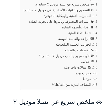
🚗 ملخص سريع عن تسلا موديل Y ستاندرد
⚙️ التصميم والتقنيات الأساسية في موديل Y ستاندرد
المميزات التقنية والهيكلية المتوفرة
🧠 الميزات المحذوفة وتأثيرها على تجربة القيادة
🔋 الأداء وأنظمة القيادة
نقاط الأداء الفنية
🛞 الراحة والعملية اليومية
الجوانب العملية الملحوظة
🔧 الاعتمادية والصيانة
🛠️ لأي جمهور يناسب موديل Y ستاندرد؟
🏁 خلاصة
📚 مقالات ذات صلة
معجب بهذه:
مرتبط
اكتشاف المزيد من Mohdbali
🚗 ملخص سريع عن تسلا موديل Y