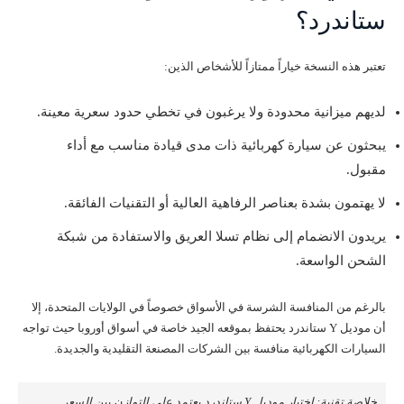
ستاندرد؟
تعتبر هذه النسخة خياراً ممتازاً للأشخاص الذين:
لديهم ميزانية محدودة ولا يرغبون في تخطي حدود سعرية معينة.
يبحثون عن سيارة كهربائية ذات مدى قيادة مناسب مع أداء
مقبول.
لا يهتمون بشدة بعناصر الرفاهية العالية أو التقنيات الفائقة.
يريدون الانضمام إلى نظام تسلا العريق والاستفادة من شبكة
الشحن الواسعة.
بالرغم من المنافسة الشرسة في الأسواق خصوصاً في الولايات المتحدة، إلا
أن موديل Y ستاندرد يحتفظ بموقعه الجيد خاصة في أسواق أوروبا حيث تواجه
السيارات الكهربائية منافسة بين الشركات المصنعة التقليدية والجديدة.
خلاصة تقنية: اختيار موديل Y ستاندرد يعتمد على التوازن بين السعر