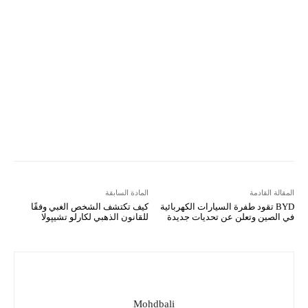
VK
Mix
Telegram
Viber
LINE
Digg
Kakao Story
Flip
Naver
Copy URL
Koo
Gettr
المقالة القادمة
المادة السابقة
BYD تقود طفرة السيارات الكهربائية
كيف تكتشف الشخص الغبي وفقًا
في الصين وتعلن عن تحديات جديدة
للقانون الذهبي لكارلو تشيپولا
Mohdbali