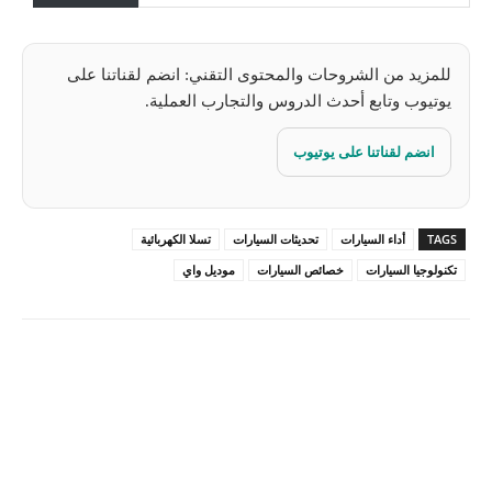
…
للمزيد من الشروحات والمحتوى التقني: انضم لقناتنا على
يوتيوب وتابع أحدث الدروس والتجارب العملية.
انضم لقناتنا على يوتيوب
TAGS
أداء السيارات
تحديثات السيارات
تسلا الكهربائية
تكنولوجيا السيارات
خصائص السيارات
موديل واي
Pinterest
X
Facebook
ReddIt
Linkedin
WhatsApp
Email
مطبعة
Tumblr