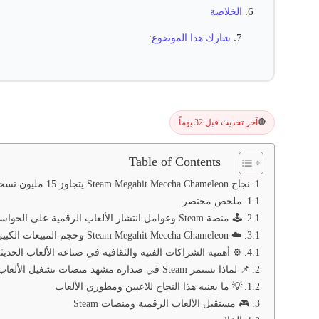
الخلاصة
شارك هذا الموضوع:
آخر تحديث قبل 32 يوماً
🔴
Table of Contents
نجاح Steam Megahit Meccha Chameleon يتجاوز 15 مليون نسخة ويستعد لتعاون مع نجم ياباني مشهور 🎮🕹️
ملخص مختصر
🕹️ منصة Steam وعوامل انتشار الألعاب الرقمية على الحواسيب
☁️ Steam Megahit Meccha Chameleon وحجم المبيعات الكبيرة
⚙️ أهمية الشراكات الفنية والثقافية في صناعة الألعاب الحديث
📌 لماذا تستمر Steam في صدارة مشهد منصات تشغيل الألعاب؟
💡 ما يعنيه هذا النجاح للاعبين ومطوري الألعاب
🎮 مستقبل الألعاب الرقمية ومنصات Steam