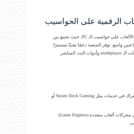
من أبرز متاجر الألعاب الرقمية وأهم منصات تشغيل الألعاب على حواسيب الـ PC، حيث تجمع بين
ين واسع. توفر المنصة دعمًا تقنيًا مستمرًا
 المباشر.
نماذج الاشتراك وخدمات الشراء المباشر (لقد أصبح نموذج الاشتراك في خدمات مثل Steam Deck Gaming أو
تحديثات التوافق العتادي والبرمجي، خاصة مع تزايد الاعتماد على محركات ألعاب متعددة (Game Engines)
ب.