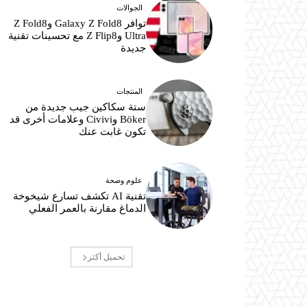
الجوالات
توافر Galaxy Z Fold8 وZ Fold8
Ultra وZ Flip8 مع تحسينات تقنية
جديدة
المنتجات
ستة سكاكين جيب جديدة من
Böker وCivivi وعلامات أخرى قد
تكون غابت عنك
علوم وصحة
تقنية AI تكشف تسارع شيخوخة
الدماغ مقارنة بالعمر الفعلي
تحميل أكثر