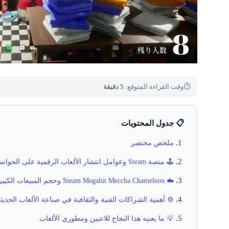
⏱
وقت القراءة المتوقع:
5 دقيقة
📋 جدول المحتويات
ملخص مختصر
🕹️ منصة Steam وعوامل انتشار الألعاب الرقمية على الحواسيب
☁️ Steam Megahit Meccha Chameleon وحجم المبيعات الكبيرة
⚙️ أهمية الشراكات الفنية والثقافية في صناعة الألعاب الحديث
💡 ما يعنيه هذا النجاح للاعبين ومطوري الألعاب