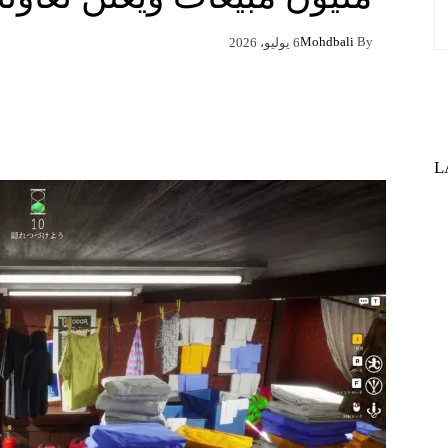
Mohdbali
By
6 يوليو، 2026
Pinterest
X
Facebook
L