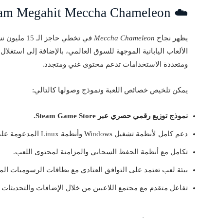
☁️ Steam Megahit Meccha Chameleon وحجم المبيعات الكبيرة
يظهر نجاح
Meccha Chameleon
في تخطي حاج
الألعاب اليابانية الموجهة للسوق العالمي، بالإضافة إلى استغلال
ومتعددة الاستخدامات تدعم محتوى غني ومتجدد.
يمكن تلخيص خصائص اللعبة ونموذج وصولها كالتالي:
نموذج توزيع رقمي حصري عبر Steam Game Store.
دعم كامل لأنظمة تشغيل Windows وأنظمة Linux المدعومة على المنصة.
تكامل مع أنظمة الحفظ السحابي والمزامنة لمحتوى اللعب.
بيئة لعب تعتمد على التوافق العتادي مع بطاقات الرسوميات المخ
تفاعل متقدم مع مجتمع اللاعبين من خلال الإضافات والتحديثات ا