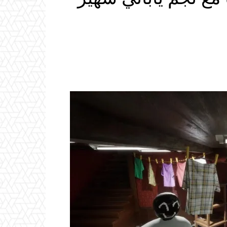
Email
ReddIt
Linkedin
WhatsApp