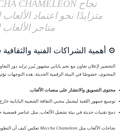
نجاح
CHA CHAMELEON
متزايدًا نحو اعتماد الألعاب 
متاجر الألعاب ا
⚙️ أهمية الشراكات الفنية والثقافية 
التحضير لإعلان تعاون مع نجم ياباني مشهور يُبرز تزايد دور الت
المحتوى، خصوصًا في البيئة الرقمية الحديثة. هذه التوجهات تؤ
محتوى التسويق والانتشار على منصات الألعاب.
توسيع جمهور اللعبة ليشمل محبي الثقافة الشعبية اليابانية خار
دمج تقنيات حديثة في بيئة تشغيل الألعاب، مثل عناصر قصصية
نجاحات الألعاب مثل
Meccha Chameleon
تعكس كيف أن التطوير 