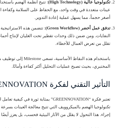
تكنولوجيا عالية (High Technology)
أصغر حجماً، مما يسهل عملية إعادة التدوير.
تدفق عمل أخضر (Green Workflow)
: تتضمن هذه الاستراتيجية 
النفايات. ومن ضمن ذلك وحدات تقطير تحت الغليان لإنتاج أحماض
تقلل من تعرض العمال للأخطاء.
باستخدام هذه النقاط ال
المختبري، بحيث تصبح عمليات التحليل أكثر كفاءة وأمانًا.
التأثير التقني لفكرة GREENNOVATION
تعتبر فكرة “GREENNOVATION” بمثابة ثورة 
تكنولوجيا الهضم بالميكروويف التي تتيح معالجة العينات بسرعة و
إجراء. هذا التحول لا يقلل من الآثار البيئية فحسب، بل يعزز أيضًا