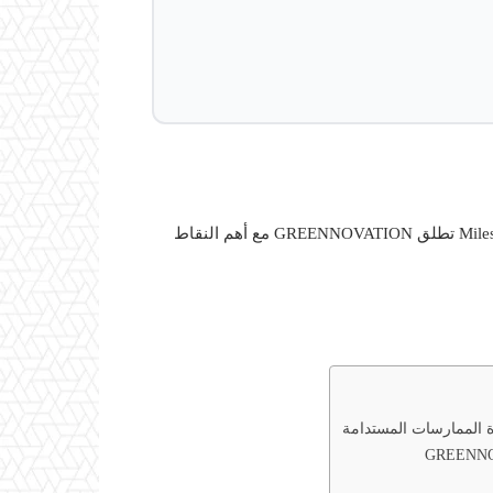
— في هذا المقال ستجد شرحًا شاملًا حول Milestone تطلق GREENNOVATION مع أهم النقاط