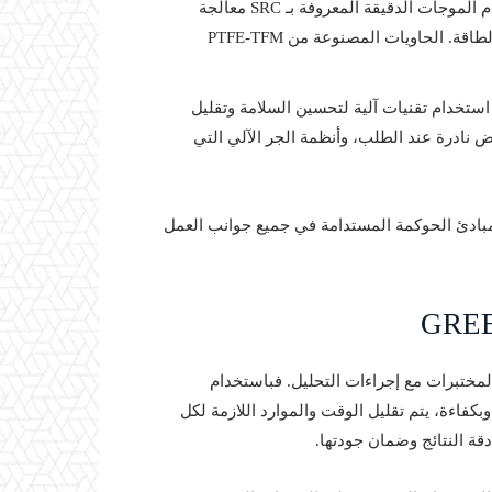
: تتيح أنظمة الهضم باستخدام الموجات الدقيقة المعروفة بـ SRC معالجة
عينات متعددة في وقت واحد، مع الحفاظ على السلامة وكفاءة الطاقة. الحاويات المصنوعة من PTFE-TFM
استخدام تقنيات آلية لتحسين السلامة وتقليل
 نادرة عند الطلب، وأنظمة الجر الآلي التي
أساسية، تسعى Milestone إلى توظيف مبادئ الحوكمة المستدامة في جميع جوانب العمل
في كيفية تعامل المختبرات مع إجراءات التحليل. فباستخدام
بكفاءة، يتم تقليل الوقت والموارد اللازمة لكل
 دقة النتائج وضمان جودتها.