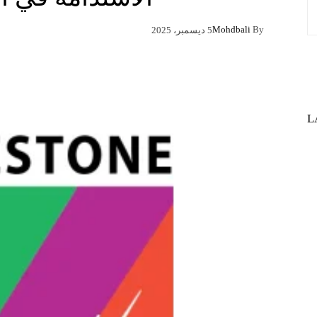
Mohdbali
By
5 ديسمبر، 2025
Pinterest
X
Facebook
L