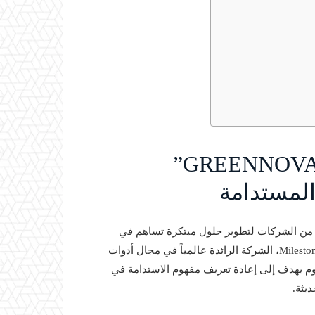
Milestone تطلق فكرة “GREENNOVATION”
المستدامة
ديد من الشركات لتطوير حلول مبتكرة تساهم في
تحسين الوضع البيئي. ولعل من أبرز هذه المبادرات هي إطلاق Milestone، الشركة الرائدة عالمياً في مجال أدوات
 لفكرة “GREENNOVATION” – وهو مفهوم يهدف إلى إعادة تعريف مفهوم الاستدامة في
ديثة.