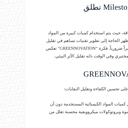
أهمية الاستدامة في المختبرات – Milestone تطلق
اقة، حيث يتم استخدام كميات كبيرة من المواد
 تظهر الحاجة إلى تطوير تقنيات تساهم في تقليل
الاستهلاك والحد من النفايات، مما يجعل إنشاء حلول مستدامة أمراً ضرورياً. فكرة “GREENNOVATION” تعكس
ل كميات المواد الكيميائية المستخدمة دون أن
وة وبروتوكولات ميكروويفية محسنة تقلل من