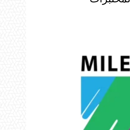
Email
ReddIt
Linkedin
WhatsApp