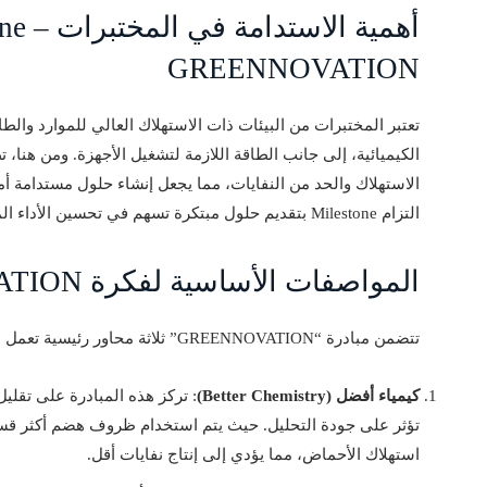
GREENNOVATION
تعتبر المختبرات من البيئات ذات الاستهلاك العالي للموارد والط
الكيميائية، إلى جانب الطاقة اللازمة لتشغيل الأجهزة. ومن هنا،
التزام Milestone بتقديم حلول مبتكرة تسهم في تحسين الأداء المختبري وفي الوقت ذاته تقليل الأثر البيئي.
المواصفات الأساسية لفكرة GREENNOVATION
تتضمن مبادرة “GREENNOVATION” ثلاثة محاور رئيسية تعمل على تحسين الكفاءة وتقليل النفايات:
كيمياء أفضل (Better Chemistry)
: تركز هذه المبادرة على تقلي
تؤثر على جودة التحليل. حيث يتم استخدام ظروف هضم أكثر قس
استهلاك الأحماض، مما يؤدي إلى إنتاج نفايات أقل.