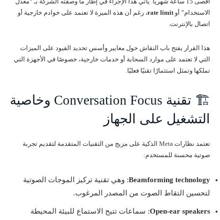
أقصى 15 ساعة شهريًا. يأتي هذا الإجراء في إطار ما وصفته الشركة بـ “معدل
الاستخدام” أو
rate limit
، رغم أن هذه الميزة لا تعتمد على خوادم خارجية أو
اتصال بالإنترنت.
هذا القرار يفتح باب النقاش حول معايير وأسس تحديد القيود على الميزات
التي لا تعتمد على موارد السحابة أو خدمات خارجية، خصوصًا في الأجهزة التي
تملكها وتمثل استثمارًا تقنيًا فعليًا.
🏗️ تقنية Conversation Focus وخاصية
التشغيل على الجهاز
تعتمد نظارات Meta الذكية على مزيج من التقنيات المتقدمة لتقديم تجربة
صوتية محسنة للمستخدم:
Beamforming technology
: وهي تقنية تركيز الموجات الصوتية
لتحسين التقاط الصوت من المصدر المرغوب.
Open-ear speakers
: سماعات تتيح الاستماع للبيئة المحيطة