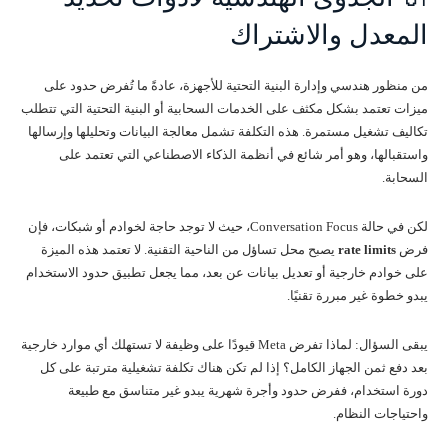
المعدل والاشتراك
من منظور هندسي وإدارة البنية التحتية للأجهزة، عادةً ما تُفرض حدود على
ميزات تعتمد بشكل مكثف على الخدمات السحابية أو البنية التحتية التي تتطلب
تكاليف تشغيل مستمرة. هذه التكلفة تشمل معالجة البيانات وتحليلها وإرسالها
واستقبالها، وهو أمر شائع في أنظمة الذكاء الاصطناعي التي تعتمد على
السحابة.
لكن في حالة Conversation Focus، حيث لا توجد حاجة لخوادم أو شبكات، فإن
فرض
rate limits
يصبح محل تساؤل من الناحية التقنية. لا تعتمد هذه الميزة
على خوادم خارجية أو تعديل بيانات عن بعد، مما يجعل تطبيق حدود الاستخدام
يبدو خطوة غير مبررة تقنيًا.
يبقى السؤال: لماذا تفرض Meta قيودًا على وظيفة لا تستهلك أي موارد خارجية
بعد دفع ثمن الجهاز الكامل؟ إذا لم تكن هناك تكلفة تشغيلية مترتبة على كل
دورة استخدام، ففرض حدود وأجرة شهرية يبدو غير متناسق مع طبيعة
واحتياجات النظام.