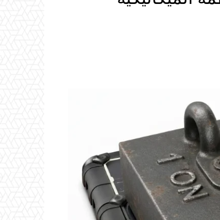
Email
ReddIt
Linkedin
WhatsApp