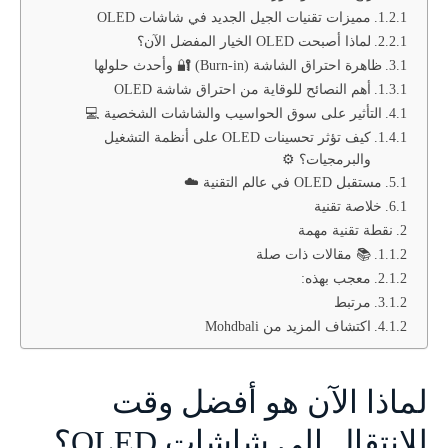
مميزات تقنيات الجيل الجديد في شاشات OLED
لماذا أصبحت OLED الخيار المفضل الآن؟
ظاهرة احتراق الشاشة (Burn-in) 🔐 وأحدث حلولها
أهم النصائح للوقاية من احتراق شاشة OLED
التأثير على سوق الحواسيب والشاشات الشخصية 💻
كيف تؤثر تحسينات OLED على أنظمة التشغيل
والبرمجيات؟ ⚙️
مستقبل OLED في عالم التقنية ☁️
خلاصة تقنية
نقطة تقنية مهمة
📚 مقالات ذات صلة
معجب بهذه:
مرتبط
اكتشاف المزيد من Mohdbali
لماذا الآن هو أفضل وقت
للانتقال إلى شاشات OLED؟