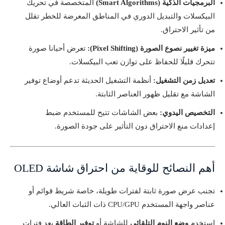
البرمجيات الذكية (Smart Algorithms)
المتخصصة في تحريك
البيكسلات والتبديل الدوري في المناطق المعرضة للخطر تقلل
من تأثير الاحتراق.
ميزة تغيير نصوع الصورة (Pixel Shifting):
تعرض أحيانا صورة
تتحرك قليلًا للحفاظ على توازن تعب البيكسلات.
تعديل زمن التشغيل:
أنظمة التشغيل الحديثة تدعم أوضاع توفير
الشاشة مع تقليل ظهور العناصر الثابتة.
التخصيص اليدوي:
بعض الشاشات تتيح للمستخدم ضبط
إعدادات منع الاحتراق دون التأثير على جودة الصورة.
أهم النصائح للوقاية من احتراق شاشة OLED
تجنب عرض صورة ثابتة لفترات طويلة، خاصة شريط قوائم أو
عناصر واجهة المستخدم CPU/GPU ذات الثبات العالي.
استخدم
وضع النوم التلقائي
للشاشة أو
توفير الطاقة
بعد فترات