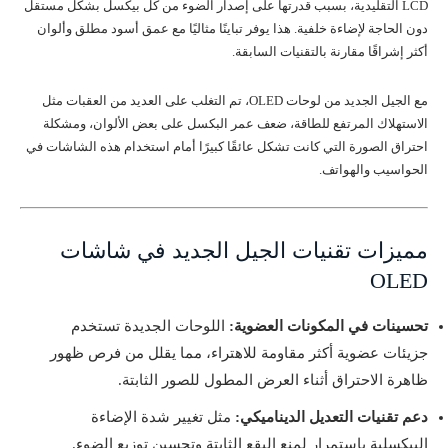
LCD التقليدية، بسبب قدرتها على إصدار الضوء من كل بيكسل بشكل مستقل
دون الحاجة لإضاءة خلفية. هذا يوفر تباينًا مثاليًا مع عمق أسود مطلق وألوان
أكثر إشراقًا مقارنة بالتقنيات السابقة.
مع الجيل الجديد من لوحات OLED، تم التغلب على العديد من العقبات مثل
الاستهلاك المرتفع للطاقة، ضعف عمر البكسل على بعض الألوان، ومشكلة
احتراق الصورة التي كانت تشكل عائقًا كبيرًا أمام استخدام هذه الشاشات في
الحواسيب والهواتف.
مميزات تقنيات الجيل الجديد في شاشات
OLED
تحسينات في المكونات العضوية:
اللوحات الجديدة تستخدم
جزيئات عضوية أكثر مقاومة للاهتراء، مما يقلل من فرص ظهور
ظاهرة الاحتراق أثناء العرض المطول للصور الثابتة.
دعم تقنيات التعديل الديناميكي:
مثل تغيير شدة الإضاءة
البيكسلية باستمرار لمنع البقع الثابتة وتحسين توزيع الضوء.