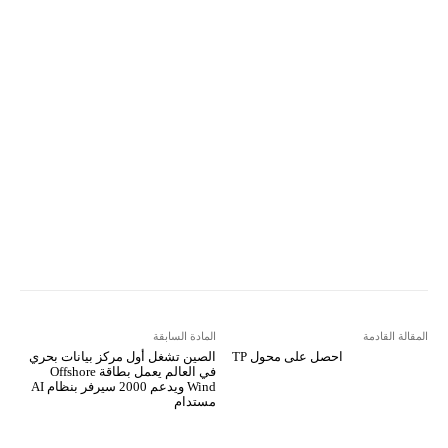
Email
مطبعة
Tumblr
VK
Mix
Telegram
Viber
LINE
Digg
Kakao Story
Flip
Naver
Copy URL
Koo
Gettr
المقالة القادمة
المادة السابقة
احصل على محول TP
الصين تشغل أول مركز بيانات بحري
في العالم يعمل بطاقة Offshore
Wind ويدعم 2000 سيرفر بنظام AI
مستدام