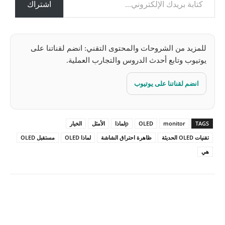
ل
اشتراك
…
للمزيد من الشروحات والمحتوى التقني: انضم لقناتنا على
يوتيوب وتابع أحدث الدروس والتجارب العملية.
انضم لقناتنا على يوتيوب
TAGS
monitor
OLED
pلماذا
الأمثل
الخيار
تقنيات OLED الحديثة
ظاهرة احتراق الشاشة
لماذا OLED
مستقبل OLED
هي
Pinterest
X
Facebook
ReddIt
Linkedin
WhatsApp