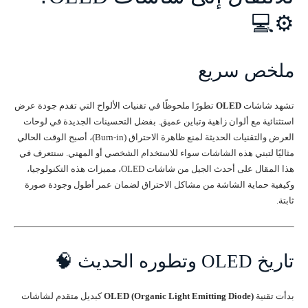
⚙️💻
ملخص سريع
تشهد شاشات
OLED
تطورًا ملحوظًا في تقنيات الألواح التي تقدم جودة عرض
استثنائية مع ألوان زاهية وتباين عميق. بفضل التحسينات الجديدة في لوحات
العرض والتقنيات الحديثة لمنع ظاهرة الاحتراق (Burn-in)، أصبح الوقت الحالي
مثاليًا لتبني هذه الشاشات سواء للاستخدام الشخصي أو المهني. سنتعرف في
هذا المقال على أحدث الجيل من شاشات OLED، مميزات هذه التكنولوجيا،
وكيفية حماية الشاشة من مشاكل الاحتراق لضمان عمر أطول وجودة صورة
ثابتة.
تاريخ OLED وتطوره الحديث 🧠
بدأت تقنية
OLED (Organic Light Emitting Diode)
كبديل متقدم لشاشات