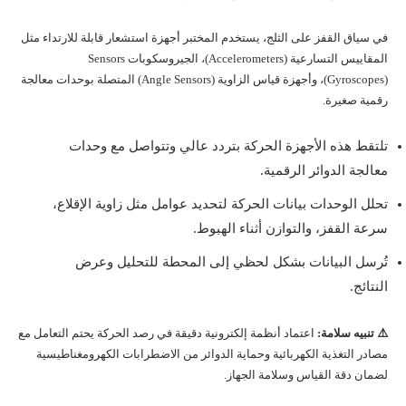
في سياق القفز على الثلج، يستخدم المختبر أجهزة استشعار قابلة للارتداء مثل
المقاييس التسارعية (Accelerometers)، الجيروسكوبات Sensors
(Gyroscopes)، وأجهزة قياس الزاوية (Angle Sensors) المتصلة بوحدات معالجة
رقمية صغيرة.
تلتقط هذه الأجهزة الحركة بتردد عالي وتتواصل مع وحدات
معالجة الدوائر الرقمية.
تحلل الوحدات بيانات الحركة لتحديد عوامل مثل زاوية الإقلاع،
سرعة القفز، والتوازن أثناء الهبوط.
تُرسل البيانات بشكل لحظي إلى المحطة للتحليل وعرض
النتائج.
⚠️ تنبيه سلامة:
اعتماد أنظمة إلكترونية دقيقة في رصد الحركة يحتم التعامل مع
مصادر التغذية الكهربائية وحماية الدوائر من الاضطرابات الكهرومغناطيسية
لضمان دقة القياس وسلامة الجهاز.