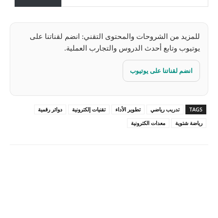
…
للمزيد من الشروحات والمحتوى التقني: انضم لقناتنا على
يوتيوب وتابع أحدث الدروس والتجارب العملية.
انضم لقناتنا على يوتيوب
TAGS
تدريب رياضي
تطوير الأداء
تقنيات إلكترونية
دوائر رقمية
رياضة شتوية
معدات الكترونية
Pinterest
X
Facebook
ReddIt
Linkedin
WhatsApp
Email
مطبعة
Tumblr