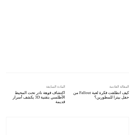
VK
Mix
Telegram
Viber
LINE
Digg
Kakao Story
Flip
Naver
Copy URL
Koo
Gettr
المقالة القادمة
المادة السابقة
كيف انطلقت فكرة لعبة Fallout من
اكتشاف فوهة نادر تحت المحيط
حفل بيتزا للمطورين؟
الأطلسي بتقنية 3D يكشف أسرار
قديمة