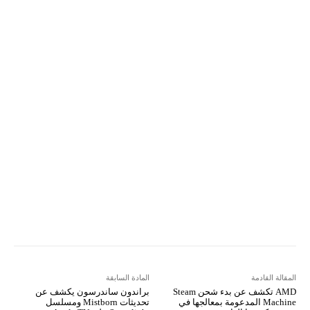
Pinterest
X
Facebook
ReddIt
Linkedin
WhatsApp
Email
مطبعة
Tumblr
VK
Mix
Telegram
Viber
LINE
Digg
Kakao Story
Flip
Naver
Copy URL
Koo
Gettr
المقالة القادمة
المادة السابقة
AMD تكشف عن بدء شحن Steam
براندون ساندرسون يكشف عن
Machine المدعومة بمعالجها في
تحديثات Mistborn ومسلسل