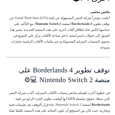
ملخص مختصر:
أعلنت مؤخراً شركة النشر المسؤولة عن لعبة Grand Theft Auto (GTA) عن
توقف تطوير
Borderlands 4
لمنصة
Nintendo Switch 2
، مع التأكيد على
حماسها الكبير تجاه إطلاق ألعاب أخرى على هذه المنصة الجديدة. يشير هذا
التحول إلى تحولات استراتيجية داخل صناعة الألعاب تركز على التنويع في
محتوى المنصات المنزلية المحمولة ودعم مكتبات الألعاب الرقمية بخيارات
متنوعة.
توقف تطوير Borderlands 4 على
منصة Nintendo Switch 2 💻⚙️
في خطوة أثارت اهتمام متابعي منصات الألعاب المنزلية، أكدت شركة النشر
التي تمتلك حقوق سلسلة
GTA
أنها أوقفت تطوير الجزء الرابع من لعبة
Borderlands
لمنصة Nintendo Switch 2. جاء قرار التوقف بعد تقييمات فنية
وتجارية، حيث كان من المتوقع أن تكون المثابة على هذه المنصة تكليفًا تقنيًا