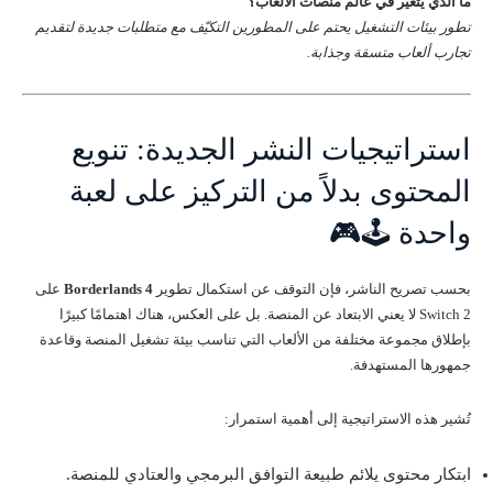
ما الذي يتغير في عالم منصات الألعاب؟
تطور بيئات التشغيل يحتم على المطورين التكيّف مع متطلبات جديدة لتقديم
تجارب ألعاب متسقة وجذابة.
استراتيجيات النشر الجديدة: تنويع
المحتوى بدلاً من التركيز على لعبة
واحدة 🕹️🎮
بحسب تصريح الناشر، فإن التوقف عن استكمال تطوير
Borderlands 4
على
Switch 2 لا يعني الابتعاد عن المنصة. بل على العكس، هناك اهتمامًا كبيرًا
بإطلاق مجموعة مختلفة من الألعاب التي تناسب بيئة تشغيل المنصة وقاعدة
جمهورها المستهدفة.
تُشير هذه الاستراتيجية إلى أهمية استمرار:
ابتكار محتوى يلائم طبيعة التوافق البرمجي والعتادي للمنصة.