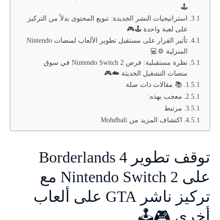
🕹️
استراتيجيات النشر الجديدة: تنويع المحتوى بدلاً من التركيز
على لعبة واحدة 🕹️🎮
تأثير القرار على مستقبل تطوير الألعاب لمنصات Nintendo
المنزلية ⚙️💻
نظرة مستقبلية: فرص Nintendo Switch 2 في سوق
منصات التشغيل الحديثة ☁️🎮
📚 مقالات ذات صلة
معجب بهذه:
مرتبط
اكتشاف المزيد من Mohdbali
توقف تطوير Borderlands 4
على Nintendo Switch 2 مع
تركيز ناشر GTA على ألعاب
أخرى 🎮🕹️