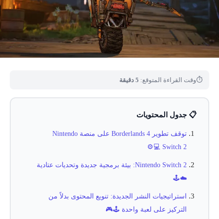
⏱
وقت القراءة المتوقع:
5 دقيقة
📋 جدول المحتويات
توقف تطوير Borderlands 4 على منصة Nintendo
Switch 2 💻⚙️
Nintendo Switch 2: بيئة برمجية جديدة وتحديات عتادية
☁️🕹️
استراتيجيات النشر الجديدة: تنويع المحتوى بدلاً من
التركيز على لعبة واحدة 🕹️🎮