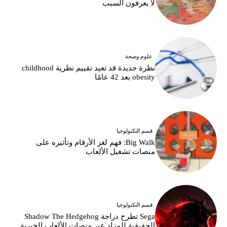
لا يعرفون السبب
علوم وصحة
نظرة جديدة قد تعيد تقييم نظرية childhood
obesity بعد 42 عامًا
قسم التكنولوجيا
Big Walk: فهم لغز الأرقام وتأثيره على
منصات تشغيل الألعاب
قسم التكنولوجيا
Sega تطرح دراجة Shadow The Hedgehog
الحقيقية للمزاد عبر منصات الألعاب الخيرية