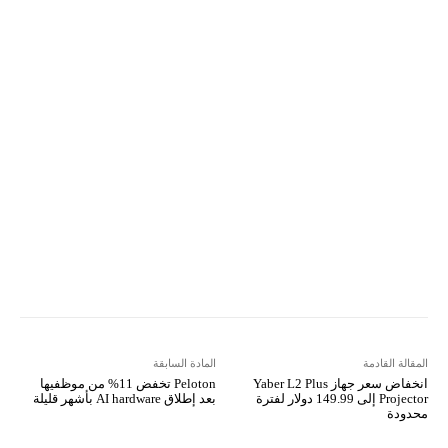
ReddIt
Linkedin
WhatsApp
Email
مطبعة
Tumblr
VK
Mix
Telegram
Viber
LINE
Digg
Kakao Story
Flip
Naver
Copy URL
Koo
Gettr
المقالة القادمة
المادة السابقة
انخفاض سعر جهاز Yaber L2 Plus
Peloton تخفض 11% من موظفيها
Projector إلى 149.99 دولار لفترة
بعد إطلاق AI hardware بأشهر قليلة
محدودة