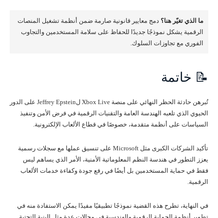
ما الذي تغيّر هنا؟
دمج معايير قانونية صارمة ضمن أنظمة تشغيل المنصات
الرقمية يشكل نموذجًا جديدًا للحفاظ على سلامة المستخدمين والتجاوب
الفوري مع تجاوزات السلوك.
📝 خاتمة
تُبرهن حادثة الحظر النهائي على منصة Xbox Live لJeffrey Epstein على الدور
الحيوي الذي تلعبه الهندسة العامة والتقنيات الرقمية في فرض الأمن وتنفيذ
السياسات على أنظمة متقدمة، خصوصًا في قطاع الألعاب الإلكترونية.
تأكيد الشركات الكبرى مثل Microsoft على تنسيق عملها مع سجلات رسمية
يعزز التطور في هندسة النظم المعلوماتية الأمنية، الأمر الذي يساهم ليس
فقط في حماية المستخدمين بل أيضًا في رفع جودة وكفاءة خدمات الألعاب
الرقمية.
في النهاية، تطرح هذه القضية نموذجًا تطبيقيًا مفيدًا يمكن الاستفادة منه في
تطوير أنظمة الحماية الرقمية والهندسية في مجالات عدة مثل البنية التحتية