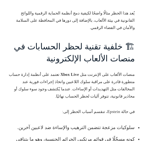
يُعد هذا الحظر مثالًا واضحًا لكيفية دمج أنظمة الحماية الرقمية واللوائح
القانونية في بيئة الألعاب، بالإضافة إلى دورها في المحافظة على السلامة
والأمان في الفضاء الرقمي.
🏗️ خلفية تقنية لحظر الحسابات في
منصات الألعاب الإلكترونية
منصات الألعاب على الإنترنت مثل
Xbox Live
تعتمد على أنظمة إدارة حساب
متطورة قادرة على مراقبة سلوك اللاعبين واتخاذ إجراءات فورية عند
المخالفات مثل التهديدات أو الإساءات. عندما يُكتشف وجود سوء سلوك أو
محاذير قانونية، تتوفر آليات لحظر الحساب نهائيًا.
في حالة Epstein، تنقسم أسباب الحظر إلى:
سلوكيات مزعجة تتضمن الترهيب والإساءة ضد لاعبين آخرين.
كونه مسجّلًا في قوائم مرتكبي الجرائم الجنسية، وهو ما يتنافى