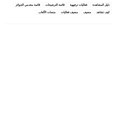
دليل المشاهدة
فعاليات ترفيهية
قائمة الترشيحات
قائمة مقدمي الجوائز
كيف تشاهد
مضيف
مضيف فعاليات
منصات الألعاب
Pinterest
X
Facebook
ReddIt
Linkedin
WhatsApp
Email
مطبعة
Tumblr
VK
Mix
Telegram
Viber
LINE
Digg
Kakao Story
Flip
Naver
Copy URL
Koo
Gettr