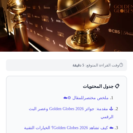
⏱
وقت القراءة المتوقع:
5 دقيقة
📋 جدول المحتويات
ملخص مختصرللمقال ⚙️☁️
🕹️ مقدمة: جوائز Golden Globes 2026 وعصر البث
الرقمي
☁️ كيف تشاهد Golden Globes 2026؟ الخيارات التقنية