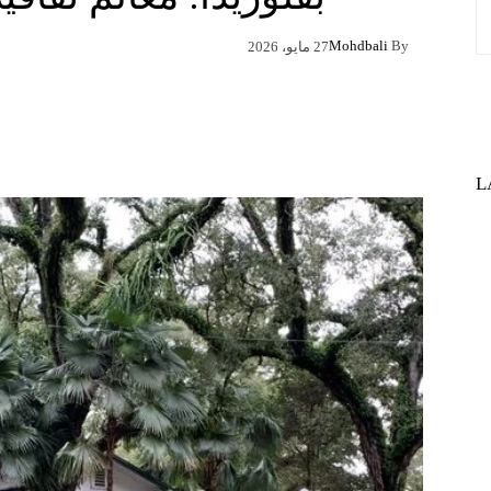
Mohdbali
By
27 مايو، 2026
Pinterest
X
Facebook
L