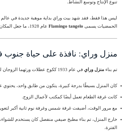
تنوع الإنتاج وتوسع النشاط.
ليس هذا فقط، فقد شهد بيت وراي بداية موهبة جديدة في عالم 
الحمضيات يسمى
Flamingo tangelo
عام 1928، ما جعل المكان مركزًا للابتكار الزراعي.
منزل وراي: نافذة على حياة جنوب فلو
تم بناء
منزل وراي
في عام 1933 ككوخ عطلات ورثهما الزوجان لقضاء نهاية الأسبوع والعمل والترفيه.
كان المنزل بسيطًا بدرجة كبيرة، يتكون من طابق واحد، يحتوي 
كانت غرفة الطعام تعمل أيضًا كمكتب لأعمال الزوج.
مع مرور الوقت، أضيفت غرفة شمس وغرفة نوم ثانية أكبر لتعوي
خارج المنزل، تم بناء مطبخ صيفي منفصل كان يستخدم للشواء، 
الفترة.