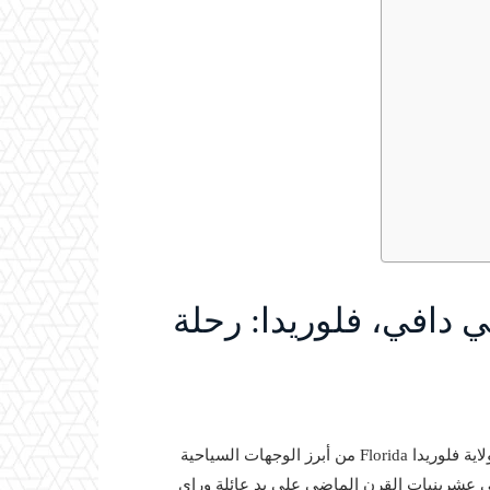
 دافي، فلوريدا: رحلة
تُعد حدائق فلامينجو Flamingo Gardens في مدينة دافي Davie بولاية فلوريدا Florida من أبرز الوجهات السياحية
في عشرينيات القرن الماضي على يد عائلة وراي