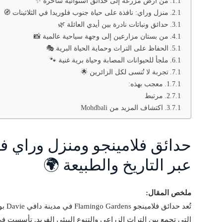
من أرض مزرعة إلى حدائق استوائية ساحرة ✨
منزل وراي: نافذة على حياة جنوب فلوريدا في الثلاثينات 🧭
حدائق ونباتات نادرة بين أيدي العائلة 🌿
من بستان مزارعين إلى وجهة سياحية عالمية 📸
الحفاظ على التراث وحماية الحياة البرية 🎭
ملجأ للحيوانات المصابة وحياة برية غنية 🐾
تجربة لا تُنسى لكل الزائرين 🌟
معجب بهذه:
مرتبط
اكتشاف المزيد من Mohdbali
حدائق فلامينجو ومنزل وراي في
عبر التاريخ والطبيعة 🌍
ملخص المقال:
التي تجمع بين التراث الزراعي والتنوع البيئي الفريد. تأسست 