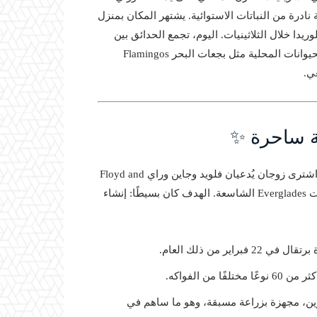
نادرة من النباتات الاستوائية. يشتهر المكان بمنزل
ا خلال الثلاثينيات. اليوم، تجمع الحدائق بين
الطبيعة البرية والأنشطة التعليمية، حيث يمكن للزوار مشاهدة الحيوانات المحلية مثل بجعات البحر Flamingos
ي.
ة ساحرة ✨
، عندما اشترى زوجان يُدعيان فلويد وجاين وراي Floyd and
Jane Wray قطعة أرض تمتد على 320 فدانًا بالقرب من مستنقعات Everglades الشاسعة. الهدف كان بسيطًا: إنشاء
ين، مجهزة بزراعة مسبقة، وهو ما ساهم في