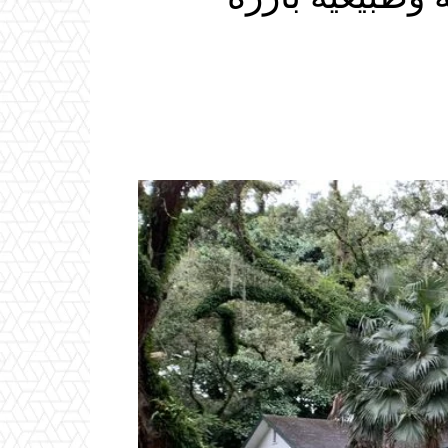
Email
ReddIt
Linkedin
WhatsApp