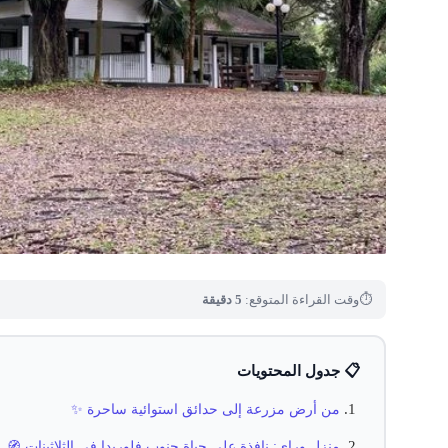
⏱
وقت القراءة المتوقع:
5 دقيقة
📋 جدول المحتويات
من أرض مزرعة إلى حدائق استوائية ساحرة ✨
منزل وراي: نافذة على حياة جنوب فلوريدا في الثلاثينات 🧭