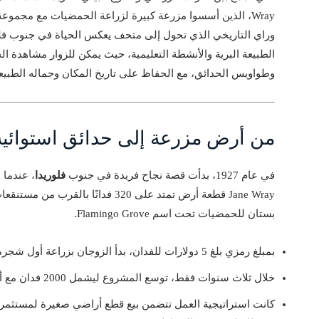
Wray، الذين أسسوا مزرعة كبيرة لزراعة الحمضيات مع مجموعة 
وراي التاريخي الذي تحول إلى متحف يعكس الحياة في جنوب فلوريد
وطواويس الحدائق، مع الحفاظ على تاريخ المكان وجماله الطبيع
من أرض مزرعة إلى حدائق استوائي
في عام 1927، بدأت قصة نجاح فريدة في جنوب
فلوريدا
بستان للحمضيات تحت اسم Flamingo Grove.
بمبلغ رمزي بلغ 5 دولارات للفدان، بدأ الزوجان بزراعة أول شجرة برتقال في 22 فبراير من ذلك العام.
خلال ثلاث سنوات فقط، توسع المشروع ليشمل 2000 فدان مع أكثر من 60 نوعًا مختلفًا من الفواكه.
كانت استراتيجية العمل تتضمن بيع قطع أراضي صغيرة لمستثمر