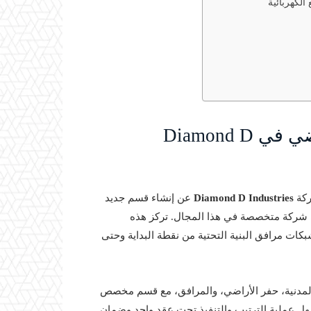
لكهربائية
⚡ إنشاء قسم مخصص لتطهير الأراضي في Diamond D
ركة
Diamond D Industries
عن إنشاء قسم جديد
Clearin، إثر استحواذها على شركة متخصصة في هذا المجال. تركز هذه
كات مرافق البنية التحتية من نقطة البداية وحتى
 المدنية، حفر الأراضي، والمرافق، مع قسم مخصص
ل عملية الترتيب والتنفيذ تحت عقد واحد وضمان