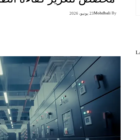
Mohdbali
By
23 يونيو، 2026
Pinterest
X
Facebook
L