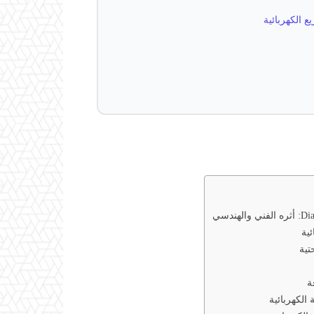
🛠️ خلاصة ل
🔧
🛡️

⚡ آفاق تقن