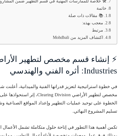
🛠️ خلاصة للممارسات المهنية في قسم التطهير ضمن المشاريع ا
خاتمة
📚 مقالات ذات صلة
معجب بهذه:
مرتبط
اكتشاف المزيد من Mohdbali
Industries: أثره الفني والهندسي
في خطوة استراتيجية لتعزيز قدراتها الفنية والميدانية، أعلنت ش
مخصص لتطهير الأراضي g Division
الخطوة على توحيد عمليات التطهير وإعداد المواقع الصناعية وشب
تسليم المشروع النهائي.
تكمن أهمية هذا التطور في إتاحة حلول متكاملة تشمل الأعمال
يمتلك فرق عمل ومعدات متخصصة لأداء أعمال التطهير، مما يسه