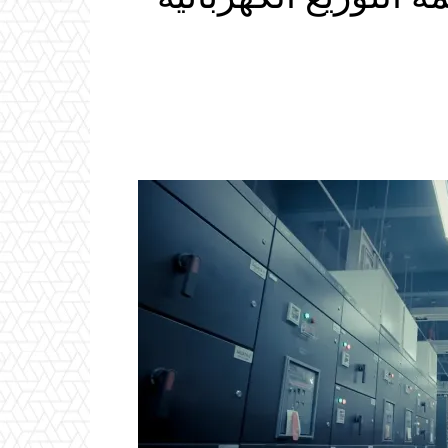
Email
ReddIt
Linkedin
WhatsApp