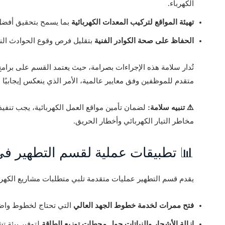
الكهرباء.
تهيئة المواقع لتركيب المعدات الكهربائية
بما يسمح بتحقيق أفضل 
الحفاظ على صحة الكوادر الفنية
بتقليل فرص وقوع الحوادث النا
تُدار سلامة هذه الإجراءات بصرامة، حيث يعتمد القسم على برام
متقدم للموظفين وفق معايير عالمية، الأمر الذي ينعكس إيجابيًا ع
⚠️ تنبيه سلامة:
لضمان تأمين مواقع العمل الكهربائية، يجب تنفي
مخاطر التيار الكهربائي وأخطار الحريق.
📊 تطبيقات عملية لقسم التطهير في
يقدم قسم التطهير عمليات متقدمة تلبي متطلبات مشاريع الكهربا
فتح ممرات لخدمة خطوط الجهد العالي
التي تحتاج لخطوط واضح
إزالة الأشجار والنباتات حول محطات توزيع الطاقة
لتوفير بيئة تش