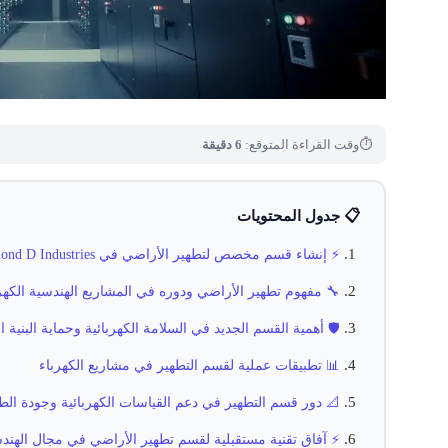
⏱
وقت القراءة المتوقع:
6 دقيقة
📋 جدول المحتويات
⚡ إنشاء قسم مخصص لتطهير الأراضي في Diamond D Industries: أثره الفني والهندسي
🔧 مفهوم تطهير الأراضي ودوره في المشاريع الهندسية الكهرب
🛡️ أهمية القسم الجديد في السلامة الكهربائية وحماية البنية ال
📊 تطبيقات عملية لقسم التطهير في مشاريع الكهرباء
📐 دور قسم التطهير في دعم القياسات الكهربائية وجودة الط
⚡ آفاق تقنية مستقبلية لقسم تطهير الأراضي في مجال الهندس