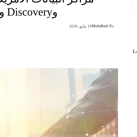
وDiscovery وInfinity
Mohdbali
By
19 مايو، 2026
Pinterest
X
Facebook
L