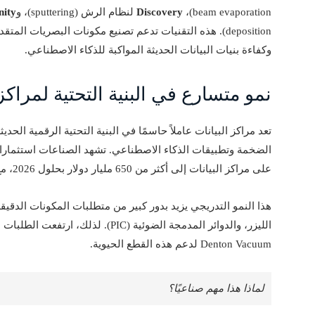
beam evaporation)،
Discovery
لنظام الرش (sputtering)، و
nity
deposition). هذه التقنيات تدعم تصنيع مكونات البصريات الم
وكفاءة بنيات البيانات الحديثة المواكبة للذكاء الاصطناعي.
نمو متسارع في البنية التحتية لمراكز 
تعد مراكز البيانات عاملاً حاسمًا في البنية التحتية الرقمية الحدي
الضخمة وتطبيقات الذكاء الاصطناعي. تشهد الصناعات استثمارات 
على مراكز البيانات إلى أكثر من 650 مليار دولار بحلول 2026، مع نمو إنفاق الخوادم بنحو 36.9% سنويًا.
هذا النمو التدريجي يزيد بدور كبير من متطلبات المكونات الدقيق
الليزر، والدوائر المدمجة الضوئية (PIC)
Denton Vacuum لدعم هذه القطع الحيوية.
لماذا هذا مهم صناعيًا؟