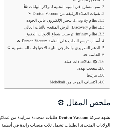
نمو متسارع في البنية التحتية لمراكز البيانات 🏭
تقنيات الطلاء الرقيقة من Denton Vacuum 🔧
نظام Integrity: تبخير الإلكترون عالي الجودة
نظام Discovery: الرش المتقدم بالثبات العالي
نظام Infinity: ترسيب شعاع الأيونات الدقيق
أسباب توسع الطلب على أنظمة Denton Vacuum 🔥
الدعم التطويري والخارجي لتلبية الاحتياجات المستقبلية ⚙️
الخاتمة 🚗
📚 مقالات ذات صلة
معجب بهذه:
مرتبط
اكتشاف المزيد من Mohdbali
ملخص المقال ⚙️
تشهد شركة
Denton Vacuum
طلبات متجددة متزايدة من عملائها 
الولايات المتحدة. الطلبات تشمل ثلاث منصات رائدة في أنظمة ال