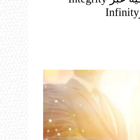
Email
ReddIt
Linkedin
WhatsApp