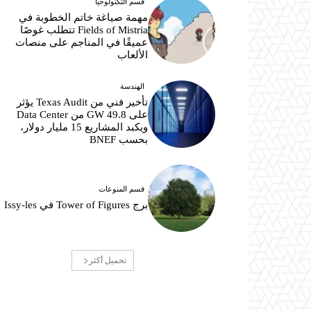
قسم التكنولوجيا
مهمة صياغة خاتم الخطوبة في
Fields of Mistria تتطلب غوصًا
عميقًا في المناجم على منصات
الألعاب
الهندسة
تأخير فني من Texas Audit يؤثر
على 49.8 GW من Data Center
ويكبد المشاريع 15 مليار دولار،
بحسب BNEF
قسم المنوعات
برج Tower of Figures في Issy-les
تحميل أكثر