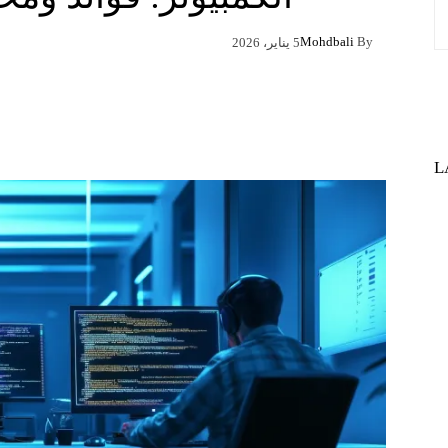
Mohdbali
By
5 يناير، 2026
Pinterest
X
Facebook
L