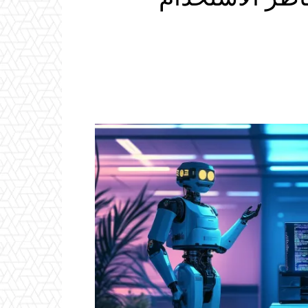
Email
ReddIt
Linkedin
WhatsApp