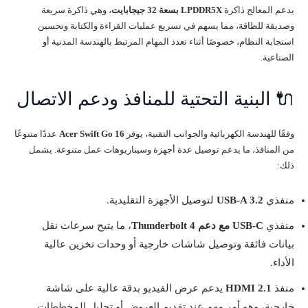
يدعم المعالج ذاكرة
LPDDR5X بسعة 32 جيجابايت
، وهي ذاكرة سريعة
وصديقة للطاقة، مما يسهم في تسريع عمليات القراءة والكتابة وتحسين
استجابة النظام، خصوصًا أثناء تعدد المهام المرتبط بالهندسة المدنية أو
الصناعية.
🔌 البنية التحتية للمنافذ ودعم الاتصال
وفقًا للهندسة الكهربائية والجوانب التقنية، يوفر
Acer Swift Go 16
عددًا متنوعًا
من المنافذ، ما يدعم توصيل عدة أجهزة وسيناريوهات عمل متنوعة. يشمل
ذلك:
منفذي
USB-A 3.2
لتوصيل الأجهزة التقليدية.
منفذي
USB-C مع دعم Thunderbolt 4
، ما يتيح سرعات نقل
بيانات فائقة وتوصيل شاشات خارجية أو وحدات تخزين عالية
الأداء.
منفذ
HDMI 2.1
يدعم عرض الفيديو بدقة عالية على شاشة
خارجية، وهو أمر مهم عند تقديم العروض أو تحليل المخططات