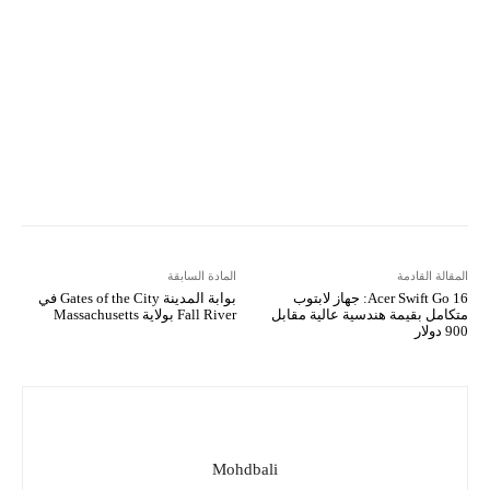
VK
Mix
Telegram
Viber
LINE
Digg
Kakao Story
Flip
Naver
Copy URL
Koo
Gettr
المقالة القادمة
المادة السابقة
Acer Swift Go 16: جهاز لابتوب
بوابة المدينة Gates of the City في
متكامل بقيمة هندسية عالية مقابل
Fall River بولاية Massachusetts
900 دولار
Mohdbali