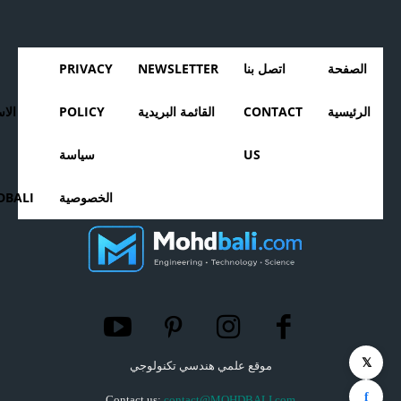
الصفحة
اتصل بنا
NEWSLETTER
PRIVACY
الرئيسية
CONTACT
القائمة البريدية
POLICY
الا
US
سياسة
الخصوصية
BALI
𝕏
موقع علمي هندسي تكنولوجي
f
Contact us:
contact@MOHDBALI.com