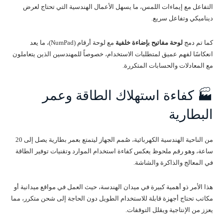
التفاعل مع إيماءات اللمس، ما يسهل الأعمال الهندسية التي تحتاج لعرض
ديناميكي وتفاعل سريع.
كما تم دمج
لوحة مفاتيح بإضاءة خلفية
مع لوحة أرقام (NumPad)، ما يعد
انعكاسًا لفهم عميق لمتطلبات الاستخدام، خصوصاً للمهندسين الذين يتعاملون
مع المعادلات والحسابات المتكررة.
🏭 كفاءة استهلاك الطاقة وعمر
البطارية
من الناحية الهندسية الكهربائية، صُمم الجهاز ليتمتع بعمر بطارية يصل إلى 20
ساعة، وهو رقم ملحوظ يعكس كفاءة استخدام الموارد وتقنيات توفير الطاقة
في المعالج والذاكرة والشاشة.
هذا الأمر ذو أهمية كبيرة في ميدان الهندسة، حيث العمل في مواقع ميدانية أو
مكاتب تحتاج أجهزة قابلة للاستخدام الطويل دون الحاجة إلى شحن متكرر، مما
يعزز من الإنتاجية ويقلل التوقفات.