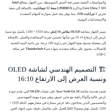
والمواصفات التقنية ضمن فئة السعر المتوسطة. يبرز الجهاز بمعالج
Intel
Core Ultra 7 355
وذاكرة
LPDDR5X سعة 32 جيجابايت
، بالإضافة إلى سعة
تخزين
1 تيرابايت SSD
، مما يوفر بيئة عمل متوازنة للمهام المتعددة
والاستخدامات اليومية.
يتميز الجهاز بشاشة
OLED مقاس 16 إنش
بدقة 1920 × 1200 بكسل مع نسبة
عرض إلى ارتفاع 16:10 من شأنها تحسين تجربة المشاهدة والعمل، بالإضافة
إلى مفصلة تسمح بفتح الجهاز حتى زاوية 180 درجة. من ناحية البنية التحتية
للاتصالات، يحتوي على منافذ متعددة، منها دعم
Thunderbolt 4
عبر منافذ
USB-C.
🏗️ التصميم الهندسي لشاشة OLED
ونسبة العرض إلى الارتفاع 16:10
تعتمد هندسة شاشة
Acer Swift Go 16
على تقنيات
OLED
التي تقدم جودة
عرض عالية وألوانًا زاهية مع تباين عميق، وهي ميزة مهمة للمهندسين
والمصممين الذين يحتاجون دقة عرض ممتازة في مشاريعهم. الدقة 1920 ×
1200 بكسل توفر وضوحًا كافيًا للعمل على تفاصيل دقيقة بدون إجهاد العين.