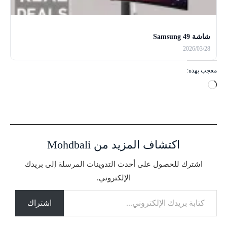
شاشة Samsung 49
2026/03/28
معجب بهذه:
ج
ا
ر
ي
ا
اكتشاف المزيد من Mohdbali
ل
ت
اشترك للحصول على أحدث التدوينات المرسلة إلى بريدك
ح
الإلكتروني.
م
كتابة بريدك الإلكتروني...
ي
ل
اشتراك
…