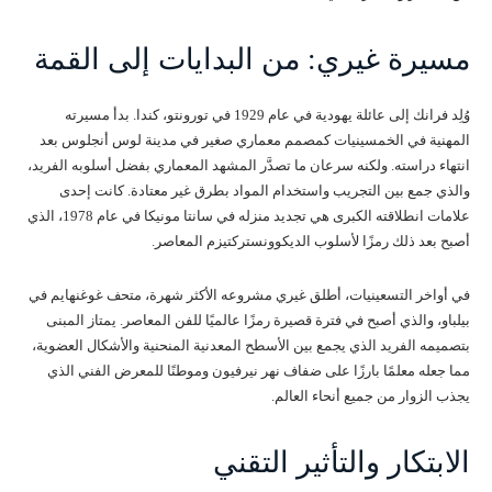
مسيرة غيري: من البدايات إلى القمة
وُلِد فرانك إلى عائلة يهودية في عام 1929 في تورونتو، كندا. بدأ مسيرته
المهنية في الخمسينيات كمصمم معماري صغير في مدينة لوس أنجلوس بعد
انتهاء دراسته. ولكنه سرعان ما تصدَّر المشهد المعماري بفضل أسلوبه الفريد،
والذي جمع بين التجريب واستخدام المواد بطرق غير معتادة. كانت إحدى
علامات انطلاقته الكبرى هي تجديد منزله في سانتا مونيكا في عام 1978، الذي
أصبح بعد ذلك رمزًا لأسلوب الديكوونستركتيزم المعاصر.
في أواخر التسعينيات، أطلق غيري مشروعه الأكثر شهرة، متحف غوغنهايم في
بيلباو، والذي أصبح في فترة قصيرة رمزًا عالميًا للفن المعاصر. يمتاز المبنى
بتصميمه الفريد الذي يجمع بين الأسطح المعدنية المنحنية والأشكال العضوية،
مما جعله معلمًا بارزًا على ضفاف نهر نيرفيون وموطنًا للمعرض الفني الذي
يجذب الزوار من جميع أنحاء العالم.
الابتكار والتأثير التقني