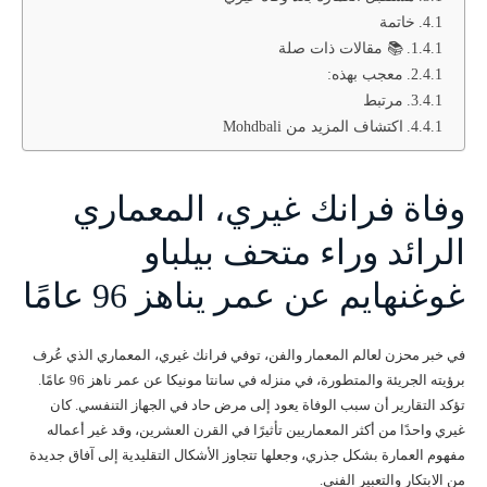
خاتمة
📚 مقالات ذات صلة
معجب بهذه:
مرتبط
اكتشاف المزيد من Mohdbali
وفاة فرانك غيري، المعماري
الرائد وراء متحف بيلباو
غوغنهايم عن عمر يناهز 96 عامًا
في خبر محزن لعالم المعمار والفن، توفي فرانك غيري، المعماري الذي عُرف
برؤيته الجريئة والمتطورة، في منزله في سانتا مونيكا عن عمر ناهز 96 عامًا.
تؤكد التقارير أن سبب الوفاة يعود إلى مرض حاد في الجهاز التنفسي. كان
غيري واحدًا من أكثر المعماريين تأثيرًا في القرن العشرين، وقد غير أعماله
مفهوم العمارة بشكل جذري، وجعلها تتجاوز الأشكال التقليدية إلى آفاق جديدة
من الابتكار والتعبير الفني.