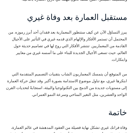
مستقبل العمارة بعد وفاة غيري
يبرز التساؤل الآن عن كيف ستتطور المعمارية بعد فقدان أحد أبرز رموزه. من
المحتمل أن تستمر الأفكار والإلهام الذي قدمه غيري في التأثير على الأجيال
القادمة من المعماريين. تنتشر الأفكار التي روج لها في تصاميم حديثة حول
العالم، حيث تسعى الأجيال الجديدة للبناء على ما أسسه غيري من معايير
وابتكارات.
من المتوقع أن يتمسك المعماريون الشاب بتقنيات التصميم المتقدمة التي
ابتكرها غيري، مع تناول موضوع الاستدامة بصورة أكبر. وقد تنقل حركة العمارة
إلى مستويات جديدة من الدمج بين التكنولوجيا والبيئة، استجابةً لتحديات القرن
الواحد والعشرين، مثل التغير المناخي وسرعة النمو العمراني.
خاتمة
وفاة فرانك غيري تشكل نهاية فصيلة من العقود المدهشة في عالم العمارة،