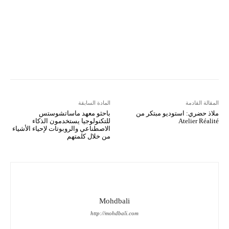
Viber
LINE
Digg
Kakao Story
Flip
Naver
Copy URL
Koo
Gettr
المقالة القادمة
المادة السابقة
ملاذ حضري: استوديو مبتكر من
باحثو معهد ماساتشوستس
Atelier Réalité
للتكنولوجيا يستخدمون الذكاء
الاصطناعي والروبوتات لإحياء الأشياء
من خلال كلمتهم
Mohdbali
http://mohdbali.com