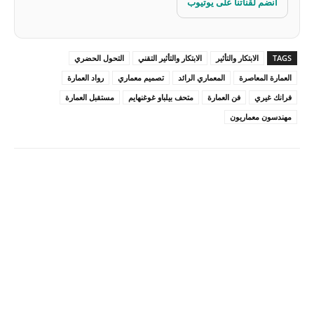
انضم لقناتنا على يوتيوب
TAGS
الابتكار والتأثير
الابتكار والتأثير التقني
التحول الحضري
العمارة المعاصرة
المعماري الرائد
تصميم معماري
رواد العمارة
فرانك غيري
فن العمارة
متحف بيلباو غوغنهايم
مستقبل العمارة
مهندسون معماريون
Pinterest
X
Facebook
ReddIt
Linkedin
WhatsApp
Email
مطبعة
Tumblr
VK
Mix
Telegram