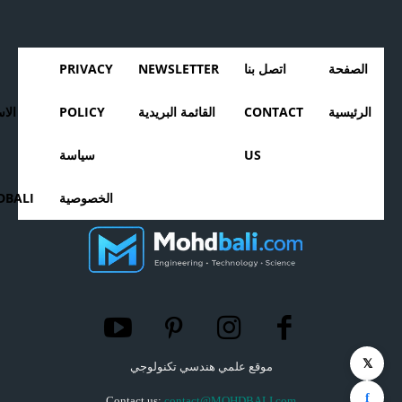
الصفحة
اتصل بنا
NEWSLETTER
PRIVACY
الرئيسية
CONTACT
القائمة البريدية
POLICY
الا
US
سياسة
الخصوصية
BALI
𝕏
موقع علمي هندسي تكنولوجي
f
Contact us:
contact@MOHDBALI.com