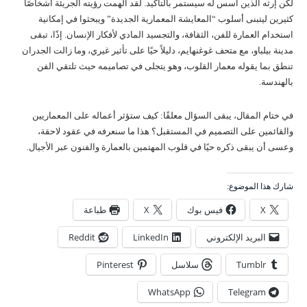
لكن إرثه الذين أسس له سيستمر بالتأكيد. لقد ألهمت رؤيته الجريئة أشخاصًا
كثيرين ليتبنى أسلوب “المعايشة المعمارية الجديدة” ويبحثوا في إمكانية
استخدام العمارة للفن، الثقافة، والتجسيد المادي لأفكار الإنسان. إذًا، تبقى
مدينة بيلباو، مع متحف غوغنهايم، دليلاً حيًا على تأثير غيري، وما زالت الجدران
تنطق بما يقوله معمار القلوب، وهو يتجلى في تصاميمه حيث تلتقي الفن
بالهندسة.
في ختام المقال، يبقى السؤال معلقًا: كيف ستؤثر أعماله على المعماريين
والقائمين على التصميم في المستقبل؟ هذا ما سنعرفه في عقود لاحقة،
وعسى أن يبقى ذكره حيًا في قلوب المهتمين بالعمارة والفنون عبر الأجيال.
شارك هذا الموضوع:
X
فيس بوك
X
طباعة
البريد الإلكتروني
LinkedIn
Reddit
Tumblr
سلاسل
Pinterest
WhatsApp
Telegram