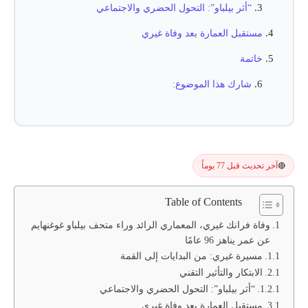
“أثر بيلباو”: التحول الحضري والاجتماعي
مستقبل العمارة بعد وفاة غيري
خاتمة
شارك هذا الموضوع:
آخر تحديث قبل 77 يوماً
🔴
Table of Contents
وفاة فرانك غيري، المعماري الرائد وراء متحف بيلباو غوغنهايم
عن عمر يناهز 96 عامًا
مسيرة غيري: من البدايات إلى القمة
الابتكار والتأثير التقني
“أثر بيلباو”: التحول الحضري والاجتماعي
مستقبل العمارة بعد وفاة غيري