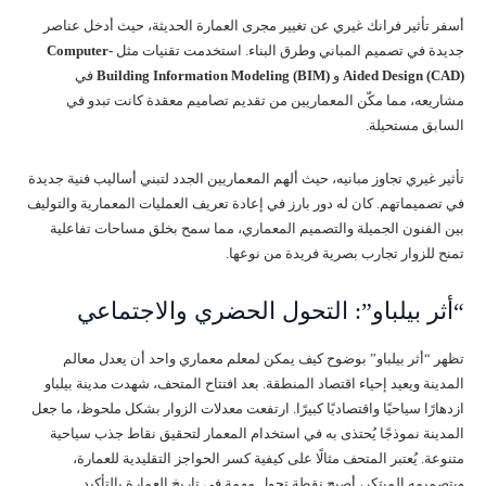
أسفر تأثير فرانك غيري عن تغيير مجرى العمارة الحديثة، حيث أدخل عناصر
جديدة في تصميم المباني وطرق البناء. استخدمت تقنيات مثل
Computer-
Aided Design (CAD)
و
Building Information Modeling (BIM)
في
مشاريعه، مما مكّن المعماريين من تقديم تصاميم معقدة كانت تبدو في
السابق مستحيلة.
تأثير غيري تجاوز مبانيه، حيث ألهم المعماريين الجدد لتبني أساليب فنية جديدة
في تصميماتهم. كان له دور بارز في إعادة تعريف العمليات المعمارية والتوليف
بين الفنون الجميلة والتصميم المعماري، مما سمح بخلق مساحات تفاعلية
تمنح للزوار تجارب بصرية فريدة من نوعها.
“أثر بيلباو”: التحول الحضري والاجتماعي
تظهر “أثر بيلباو” بوضوح كيف يمكن لمعلم معماري واحد أن يعدل معالم
المدينة ويعيد إحياء اقتصاد المنطقة. بعد افتتاح المتحف، شهدت مدينة بيلباو
ازدهارًا سياحيًا واقتصاديًا كبيرًا. ارتفعت معدلات الزوار بشكل ملحوظ، ما جعل
المدينة نموذجًا يُحتذى به في استخدام المعمار لتحقيق نقاط جذب سياحية
متنوعة. يُعتبر المتحف مثالًا على كيفية كسر الحواجز التقليدية للعمارة،
وبتصميمه المبتكر، أصبح نقطة تحول مهمة في تاريخ العمارة بالتأكيد.