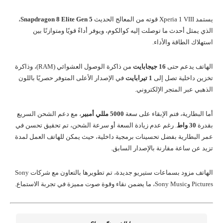
يستمد Xperia 1 VIII قوته من المعالج الحديث
Snapdragon 8 Elite Gen 5
،
الذي يمثل أحدث ما توصلت إليه كوالكوم، ويوفر أداءً قويًا ومتوازنًا بين
استهلاك الطاقة والأداء.
الهاتف يدعم حتى
16 جيجابايت
من ذاكرة الوصول العشوائي (RAM)، وذاكرة
تخزين داخلية تصل إلى
1 تيرابايت
في الإصدار الأعلى المتوفر حصريًا باللون
الذهبي عبر المتجر الإلكتروني.
أما البطارية، فتم الإبقاء على سعة
5000 مللي أمبير
، مع دعم الشحن السريع
بقدرة
30 واط
. رغم عدم زيادة السعة أو سرعة الشحن، تم تحقيق تحسن في
عمر البطارية بفضل تحسينات برمجية داخلية، حيث يمكن للهاتف العمل لمدة
تزيد عن ساعة مقارنة بالإصدار السابق.
الهاتف مزود بسماعات ستيريو جديدة، تم تطويرها بالتعاون مع شركات Sony
Pictures وSony Music، ما يضمن نقاء وقوة صوت مميزة في تجربة الاستماع.