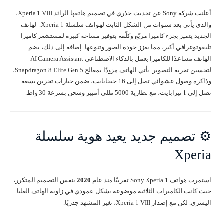
أعلنت شركة Sony عن تحديث جذري في تصميم هاتفها الرائد Xperia 1 VIII،
والذي يأتي بعد سنوات من الشكل الثابت لهواتف سلسلة Xperia 1. الهاتف
الجديد يتميز بجزء كاميرا مربّع وكلّفه بتوفير مساحة كبيرة لمستشعر كاميرا
تليفوتوغرافي أكبر، مما يعزز جودة الصور وتنوعها. إضافة إلى ذلك، يضم
الهاتف مساعدًا للكاميرا يعمل بالذكاء الاصطناعي AI Camera Assistant
لتحسين تجربة التصوير. يأتي الهاتف مزودًا بمعالج Snapdragon 8 Elite Gen 5،
وذاكرة وصول عشوائي تصل إلى 16 جيجابايت، ضمن خيارات تخزين بسعة
تصل إلى 1 تيرابايت، مع بطارية 5000 مللي أمبير وشحن بسرعة 30 واط.
⚙️ تصميم جديد يعيد هوية سلسلة
Xperia
استمرت هواتف Sony Xperia 1 تقريبًا منذ عام
2020
بنفس التصميم المتكرر،
حيث كانت الكاميرات الثلاثية موضوعة بشكل عمودي في زاوية الهاتف العليا
اليسرى. لكن مع إصدار Xperia 1 VIII، تغير المشهد جذريًا.