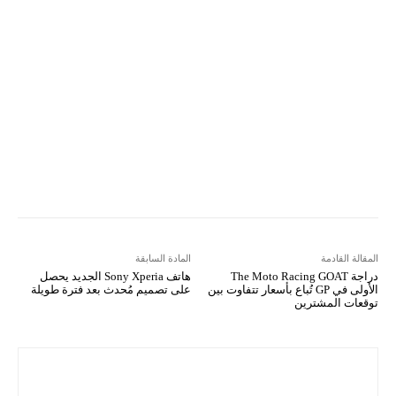
VK
Mix
Telegram
Viber
LINE
Digg
Kakao Story
Flip
Naver
Copy URL
Koo
Gettr
المقالة القادمة
المادة السابقة
دراجة The Moto Racing GOAT
هاتف Sony Xperia الجديد يحصل
الأولى في GP تُباع بأسعار تتفاوت بين
على تصميم مُحدث بعد فترة طويلة
توقعات المشترين