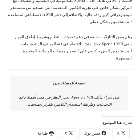
قدّمت Sony في هاتف Xperia 1 VIII نقلة نوعية في التصميم والتقنيات، مع
التركيز بشكل خاص على تجربة الكاميرا المتقدمة التي تستفيد من مستشعر
تليفوتوغرافي كبير ودقة عالية، بالإضافة إلى دعم الذكاء الاصطناعي لمساعدة
المستخدمين بشكل عملي.
رغم بعض التنازلات، خاصة في دعم تحديثات النظام وشروط إطلاق الجهاز،
يبقى Xperia 1 VIII خيارًا مثيرًا للاهتمام في فئة الهواتف الرائدة، خاصة
للمستخدمين الذين يركزون على التصوير وميزات الوسائط المتعددة
المتطورة.
نصيحة للمستخدمين
قبل شراء هاتف Xperia 1 VIII، يجدر النظر في مدى أهمية دعم
التحديثات وطريقة استخدام الكاميرا للقرار المناسب.
شارك هذا الموضوع:
X
فيس بوك
X
طباعة