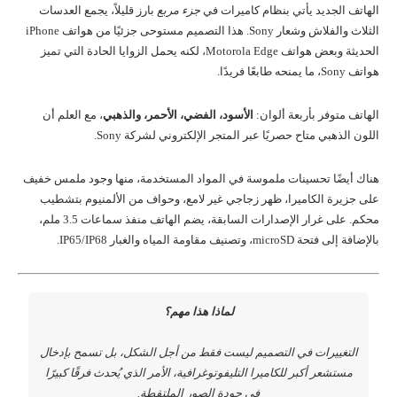
الهاتف الجديد يأتي بنظام كاميرات في
جزء مربع
بارز قليلاً، يجمع العدسات
الثلاث والفلاش وشعار Sony. هذا التصميم مستوحى جزئيًا من هواتف iPhone
الحديثة وبعض هواتف Motorola Edge، لكنه يحمل الزوايا الحادة التي تميز
هواتف Sony، ما يمنحه طابعًا فريدًا.
الهاتف متوفر بأربعة ألوان:
الأسود، الفضي، الأحمر، والذهبي
، مع العلم أن
اللون الذهبي متاح حصريًا عبر المتجر الإلكتروني لشركة Sony.
هناك أيضًا تحسينات ملموسة في المواد المستخدمة، منها وجود ملمس خفيف
على جزيرة الكاميرا، ظهر زجاجي غير لامع، وحواف من الألمنيوم بتشطيب
محكم. على غرار الإصدارات السابقة، يضم الهاتف منفذ سماعات 3.5 ملم،
بالإضافة إلى فتحة microSD، وتصنيف مقاومة المياه والغبار IP65/IP68.
لماذا هذا مهم؟
التغييرات في التصميم ليست فقط من أجل الشكل، بل تسمح بإدخال
مستشعر أكبر للكاميرا التليفوتوغرافية، الأمر الذي يُحدث فرقًا كبيرًا
في جودة الصور الملتقطة.