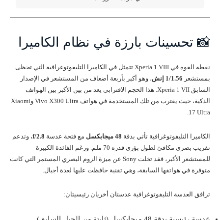
📸 تحسينات بارزة في نظام الكاميرا
نقطة القوة في Xperia 1 VIII تتمثل في الكاميرا التليفوتوغرافية التي تحظى
بمستشعر
1/1.56 إنش
، وهو أكبر بأربعة أضعاف من المستشعر في الإصدار
السابق Xperia 1 VII. هذا الحجم الاقترابي يعد من بين الأكبر بين الهواتف
الذكية، حيث يقترب من تلك المستخدمة في هواتف Vivo X300 Ultra وXiaomi
17 Ultra.
الكاميرا التليفوتوغرافية تأتي بدقة
48 ميجابكسل
مع فتحة عدسة
f/2.8
، وتدعم
تقريب بصري مكافئ لطول بؤري قدره 70 ملم. ورغم الفائدة الكبيرة
للمستشعر الأكبر، فقد تخلت Sony عن ميزة الزوم البصري المستمر التي كانت
متوفرة في هواتفها السابقة، وهي تقنية حافظت عليها لعدة أجيال.
ترافق العدسة التليفوتوغرافية عدستان أخريان رئيسيتان:
عدسة رئيسية بدقة 48 ميجابكسل (ثابتة من الجيل السابق)