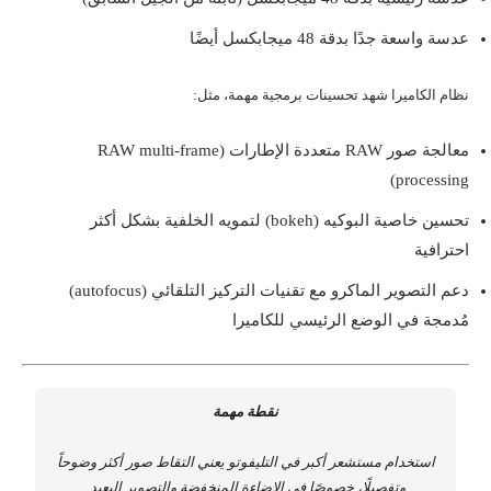
عدسة واسعة جدًا بدقة 48 ميجابكسل أيضًا
نظام الكاميرا شهد تحسينات برمجية مهمة، مثل:
معالجة صور RAW متعددة الإطارات (RAW multi-frame
processing)
تحسين خاصية البوكيه (bokeh) لتمويه الخلفية بشكل أكثر
احترافية
دعم التصوير الماكرو مع تقنيات التركيز التلقائي (autofocus)
مُدمجة في الوضع الرئيسي للكاميرا
نقطة مهمة
استخدام مستشعر أكبر في التليفوتو يعني التقاط صور أكثر وضوحاً
وتفصيلًا، خصوصًا في الإضاءة المنخفضة والتصوير البعيد.