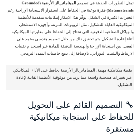
تمثل التطورات الحديثة في تصميم
الميتاماتريالز الأرضية (Grounded
Metamaterials)
قفزة نوعية في الحفاظ على استقرار الاستجابة الإزاحية رغم
التغيرات الكبيرة في الشكل. يوفّر هذا الابتكار إمكانيات متقدمة للأنظمة
الميكانيكية القابلة للتشكيل، مثل الروبوتات المرنة، وأجهزة الاستشعار،
والهياكل الصناعية الدقيقية التي تحتاج إلى الحفاظ على معايرتها الميكانيكية
أثناء إعادة التشكيل. يتم تحقيق ذلك من خلال تصميم هندسي يعتمد على
الفصل بين استجابة الإزاحة والهندسة الدقيقة للمادة عبر استخدام تقنيات
الارتباط والتثبيت الدوراني، بالإضافة إلى دمج خاصيات التمدد البرمجي.
نقطة ميكانيكية مهمة: الميتاماتريالز الأرضية تحافظ على الأداء الميكانيكي
عبر تغييرات هندسية واسعة مما يزيد من موثوقية الأنظمة القابلة لإعادة
التشكيل.
🔧 التصميم القائم على التحويل
للحفاظ على استجابة ميكانيكية
مستقرة