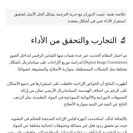
خلاصة تقنية: تثبيت الدوران مع حرية الترجمة يشكل الحل الأمثل لتحقيق
استقرار الأداء حتى في أشكال معقدة.
🔬 التجارب والتحقق من الأداء
تم اختبار النظام الحديث عبر عدة تقنيات منها القياس الرقمي لتداخل الصور
(Digital Image Correlation) لدراسة توزيع الإزاحات على ميتاماتريال بأشكال
مختلفة مثل الشبكات المستطيلة، متوازية الأضلاع، والمشوهة عشوائيًا.
أظهرت النتائج أن الخواص الإزاحية حافظت على استقرارها في جميع الأشكال،
على الرغم من اختلاف الهندسة. الميتاماتريال الأرضي تمكن من إزالة
التشوهات الدورانية والالتوائية النموذجية في المواد التقليدية، مثل الزحف
الناتج عن الشد في البنية متوازية الأضلاع.
بالإضافة لذلك، استُخدمت أجهزة قياس الإزاحة المدمجة للتحكم في التشوه،
حيث تم تحقيق ردود فعل غير متماثلة وتشوهات انحنائية مختلفة عن المواد
المرنة التقليدية. كما أظهرت إعادة التشكيل المطابقة التي حافظت على نفس