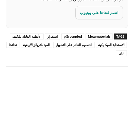
انضم لقناتنا على يوتيوب
TAGS
Metamaterials
pGrounded
استقرار
الأنظمة القابلة للتكيف
الاستجابة الميكانيكية
التصميم القائم على التحويل
الميتاماتريالز الأرضية
تحافظ
على
Pinterest
X
Facebook
ReddIt
Linkedin
WhatsApp
Email
مطبعة
Tumblr
VK
Mix
Telegram