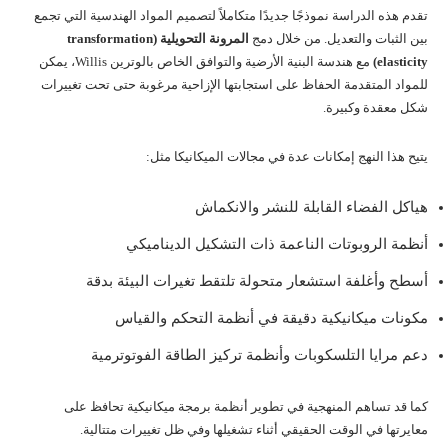
تقدم هذه الدراسة نموذجًا جديدًا متكاملاً لتصميم المواد الهندسية التي تجمع
بين الثبات والتعديل. من خلال دمج
المرونة التحويلية (transformation
elasticity)
مع هندسة البنية الأرضية والتوافق الخاص بالوترين Willis، يمكن
للمواد المتقدمة الحفاظ على استجابتها الإزاحية مرغوبة حتى تحت تغييرات
شكل معقدة وكبيرة.
يتيح هذا النهج إمكانات عدة في مجالات الميكانيكا مثل:
هياكل الفضاء القابلة للنشر والانكماش
أنظمة الروبوتات الناعمة ذات التشكيل الديناميكي
أسطح وأغلفة استشعار متحولة تلتقط تغيرات البيئة بدقة
مكونات ميكانيكية دقيقة في أنظمة التحكم والقياس
دعم مرايا التلسكوبات وأنظمة تركيز الطاقة الفوتوترمية
كما قد تساهم المنهجية في تطوير أنظمة برمجة ميكانيكية تحافظ على
معايرتها في الوقت الحقيقي أثناء تشغيلها وفي ظل تغييرات متتالية.