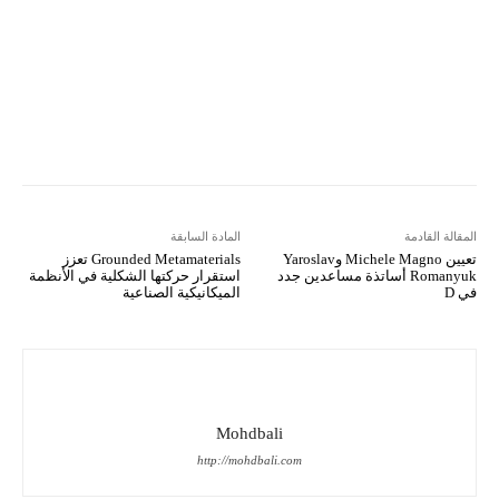
Viber
LINE
Digg
Kakao Story
Flip
Naver
Copy URL
Koo
Gettr
المقالة القادمة
المادة السابقة
تعيين Michele Magno وYaroslav
Grounded Metamaterials تعزز
Romanyuk أساتذة مساعدين جدد
استقرار حركتها الشكلية في الأنظمة
في D
الميكانيكية الصناعية
Mohdbali
http://mohdbali.com