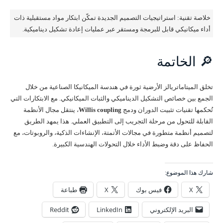
خلاصة تقنية: استراتيجيات التصميم الجديدة تمكّن ابتكار مواد مستقبلية ذات
أداء ميكانيكي قابل للبرمجة ومستقر عبر عمليات إعادة تشكيل ديناميكية.
🔎 الخاتمة
تخلق الميتاماتريالز الأرضية ثورة في هندسة الميكانيكا الصناعية من خلال
الجمع بين خصائص التشكيل الديناميكي والثبات الميكانيكي. مع الابتكارات التي
تُحكمها تقنيات تثبيت الدوران ودمج
Willis coupling
، ينتقل مجال الأنظمة
القابلة للتحول من مرحلة التجريب إلى التطبيق العملي. هذا يمهد الطريق
لتصميم أنظمة متطورة في مجالات الأتمتة، الإنشاءات الذكية، والروبوتات، مع
الحفاظ على دقة وضبط الأداء خلال التحولات الهندسية الكبيرة.
شارك هذا الموضوع:
X
فيس بوك
X
طباعة
البريد الإلكتروني
LinkedIn
Reddit