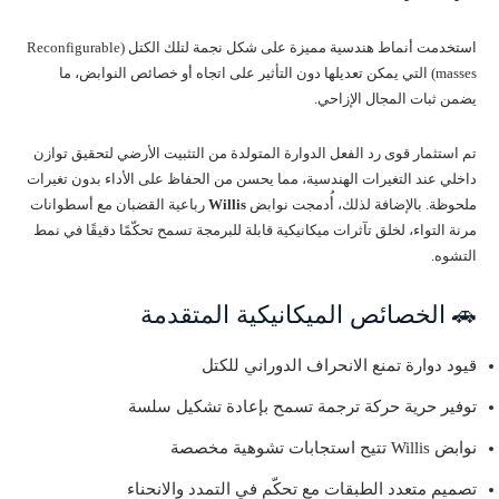
استخدمت أنماط هندسية مميزة على شكل نجمة لتلك الكتل (Reconfigurable
masses) التي يمكن تعديلها دون التأثير على اتجاه أو خصائص النوابض، ما
يضمن ثبات المجال الإزاحي.
تم استثمار قوى رد الفعل الدوارة المتولدة من التثبيت الأرضي لتحقيق توازن
داخلي عند التغيرات الهندسية، مما يحسن من الحفاظ على الأداء بدون تغيرات
ملحوظة. بالإضافة لذلك، أُدمجت نوابض
Willis
رباعية القضبان مع أسطوانات
مرنة التواء، لخلق تآثرات ميكانيكية قابلة للبرمجة تسمح تحكّمًا دقيقًا في نمط
التشوه.
🚗 الخصائص الميكانيكية المتقدمة
قيود دوارة تمنع الانحراف الدوراني للكتل
توفير حرية حركة ترجمة تسمح بإعادة تشكيل سلسة
نوابض Willis تتيح استجابات تشوهية مخصصة
تصميم متعدد الطبقات مع تحكّم في التمدد والانحناء