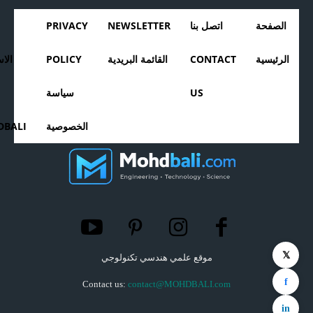
الصفحة
اتصل بنا
NEWSLETTER
PRIVACY
الرئيسية
CONTACT
القائمة البريدية
POLICY
الا
US
سياسة
الخصوصية
BALI
𝕏
موقع علمي هندسي تكنولوجي
f
Contact us:
contact@MOHDBALI.com
in