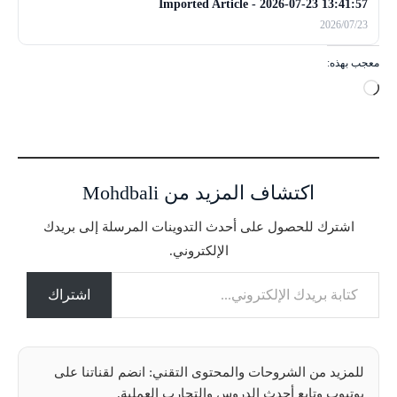
Imported Article - 2026-07-23 13:41:57
2026/07/23
معجب بهذه:
ج
ا
ر
ي
ا
اكتشاف المزيد من Mohdbali
ل
ت
اشترك للحصول على أحدث التدوينات المرسلة إلى بريدك
ح
الإلكتروني.
م
كتابة بريدك الإلكتروني...
ي
ل
اشتراك
…
للمزيد من الشروحات والمحتوى التقني: انضم لقناتنا على
يوتيوب وتابع أحدث الدروس والتجارب العملية.