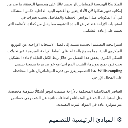
الميكانيكا الهندسية للميتاماتريالز تعتمد غالبًا على هندستها الدقيقة، ما يحد من
إمكانية تغيير شكلها لأن الأداء يتغير مع أغشية البنية الداخلية. تكمن المشكلة
في أن المكونات مثل النوابض الخيطية والمفاصل تسبب تغيرات في
استجابات الإزاحة عند تعرض المادة للتشوه، مما يقلل من كفاءة الأنظمة التي
تعتمد على إعادة التشكيل.
استراتيجية التصميم الجديدة تستند إلى فصل الاستجابة الإزاحية عن التوزيع
الميكروي للبنية، مما يسمح بالحفاظ على أنماط الإزاحة المبرمجة عبر تحولات
الشكل الكبرى. يحقق هذا الفصل من خلال ربط الكتل القابلة لإعادة التشكيل
تحت قيود تمنع تدويرها (التثبيت الدوراني) مع خواص مرنة مدمجة تسمى
Willis coupling
. هذا التصميم يعزز من قدرة الميتاماتريال على المحافظة
على المجال الإزاحي
العناصر الميكانيكية المتحكمة بالأزاحة صممت لتوفر أشكالًا تشوهية مخصصة،
مثل استجابات الشد غير المتماثلة وانحناءات ناتجة عن الشد، وهي خصائص
غير متوفرة عادة في المواد المرنة التقليدية.
⚙️ المبادئ الرئيسية للتصميم