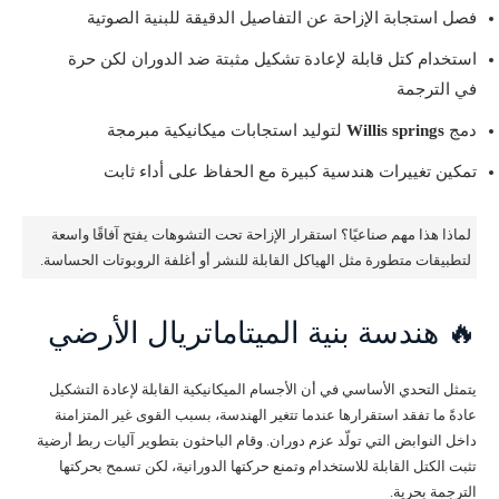
فصل استجابة الإزاحة عن التفاصيل الدقيقة للبنية الصوتية
استخدام كتل قابلة لإعادة تشكيل مثبتة ضد الدوران لكن حرة
في الترجمة
دمج
Willis springs
لتوليد استجابات ميكانيكية مبرمجة
تمكين تغييرات هندسية كبيرة مع الحفاظ على أداء ثابت
لماذا هذا مهم صناعيًا؟ استقرار الإزاحة تحت التشوهات يفتح آفاقًا واسعة
لتطبيقات متطورة مثل الهياكل القابلة للنشر أو أغلفة الروبوتات الحساسة.
🔥 هندسة بنية الميتاماتريال الأرضي
يتمثل التحدي الأساسي في أن الأجسام الميكانيكية القابلة لإعادة التشكيل
عادةً ما تفقد استقرارها عندما تتغير الهندسة، بسبب القوى غير المتزامنة
داخل النوابض التي تولّد عزم دوران. وقام الباحثون بتطوير آليات ربط أرضية
تثبت الكتل القابلة للاستخدام وتمنع حركتها الدورانية، لكن تسمح بحركتها
الترجمة بحرية.