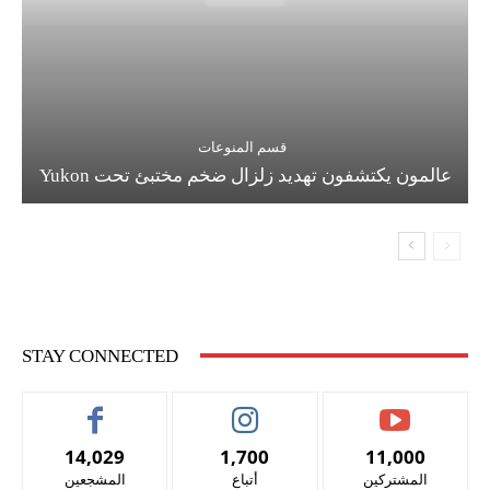
قسم المنوعات
عالمون يكتشفون تهديد زلزال ضخم مختبئ تحت Yukon
STAY CONNECTED
14,029
1,700
11,000
المشتركين
أتباع
المشجعين