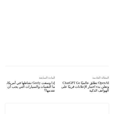
Email
مطبعة
Tumblr
VK
Mix
Telegram
Viber
LINE
Digg
Kakao Story
Flip
Naver
Copy URL
Koo
Gettr
المقالة القادمة
المادة السابقة
OpenAI تطلق عالميًا ChatGPT Go
إذا وسعت Geely نشاطها في أمريكا،
وتعلن بدء اختبار الإعلانات قريبًا على
ما التقنيات والسيارات التي يجب أن
الهواتف الذكية
تقدمها؟