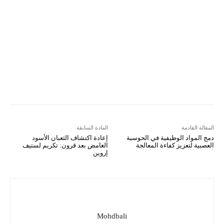
VK
Mix
Telegram
Viber
LINE
Digg
Kakao Story
Flip
Naver
Copy URL
Koo
Gettr
المقالة القادمة
المادة السابقة
دمج المواد الوظيفية في الحوسبة
إعادة اكتشاف الثعبان الأسود
العصبية لتعزيز كفاءة المعالجة
الغامض بعد قرون: تكريم لستيف
إروين
Mohdbali