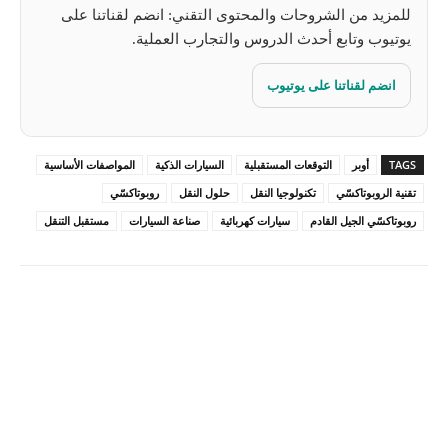
للمزيد من الشروحات والمحتوى التقني: انضم لقناتنا على
يوتيوب وتابع أحدث الدروس والتجارب العملية.
انضم لقناتنا على يوتيوب
TAGS
أوبر
التوقعات المستقبلية
السيارات الذكية
المواصفات الأساسية
تقنية الروبوتاكسّي
تكنولوجيا النقل
حلول النقل
روبوتاكسّي
روبوتاكسّي الجيل القادم
سيارات كهربائية
صناعة السيارات
مستقبل التنقل
Pinterest
X
Facebook
ReddIt
Linkedin
WhatsApp
Email
مطبعة
Tumblr