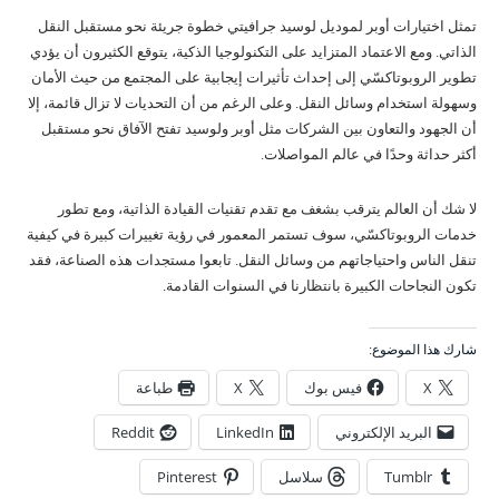
تمثل اختيارات أوبر لموديل لوسيد جرافيتي خطوة جريئة نحو مستقبل النقل
الذاتي. ومع الاعتماد المتزايد على التكنولوجيا الذكية، يتوقع الكثيرون أن يؤدي
تطوير الروبوتاكسّي إلى إحداث تأثيرات إيجابية على المجتمع من حيث الأمان
وسهولة استخدام وسائل النقل. وعلى الرغم من أن التحديات لا تزال قائمة، إلا
أن الجهود والتعاون بين الشركات مثل أوبر ولوسيد تفتح الآفاق نحو مستقبل
أكثر حداثة وحدًا في عالم المواصلات.
لا شك أن العالم يترقب بشغف مع تقدم تقنيات القيادة الذاتية، ومع تطور
خدمات الروبوتاكسّي، سوف تستمر المعمور في رؤية تغييرات كبيرة في كيفية
تنقل الناس واحتياجاتهم من وسائل النقل. تابعوا مستجدات هذه الصناعة، فقد
تكون النجاحات الكبيرة بانتظارنا في السنوات القادمة.
شارك هذا الموضوع:
X
فيس بوك
X
طباعة
البريد الإلكتروني
LinkedIn
Reddit
Tumblr
سلاسل
Pinterest