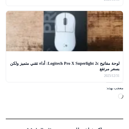
لوحة مفاتيح Logitech Pro X Superlight 2c: أداء تقني متميز ولكن
بسعر مرتفع
2025/12/31
معجب بهذه:
ج
ا
ر
ي
ا