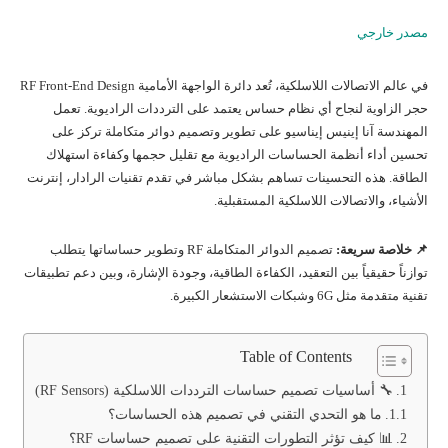
مصدر خارجي
في عالم الاتصالات اللاسلكية، تُعد دائرة الواجهة الأمامية RF Front-End Design
حجر الزاوية لنجاح أي نظام حساس يعتمد على الترددات الراديوية. تعمل
المهندسة آنا إينيس إيناسيو على تطوير وتصميم دوائر متكاملة تركز على
تحسين أداء أنظمة الحساسات الراديوية مع تقليل حجمها وكفاءة استهلاك
الطاقة. هذه التحسينات تساهم بشكل مباشر في تقدم تقنيات الرادار، إنترنت
الأشياء، والاتصالات اللاسلكية المستقبلية.
📌 خلاصة سريعة:
تصميم الدوائر المتكاملة RF وتطوير حساساتها يتطلب
توازناً حقيقياً بين التعقيد، الكفاءة الطاقية، وجودة الإشارة، وبين دعم تطبيقات
تقنية متقدمة مثل 6G وشبكات الاستشعار الكبيرة.
Table of Contents
🔧 أساسيات تصميم حساسات الترددات اللاسلكية (RF Sensors)
ما هو التحدي التقني في تصميم هذه الحساسات؟
📊 كيف تؤثر التطورات التقنية على تصميم حساسات RF؟