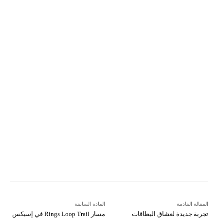
Pinterest
X
Facebook
ReddIt
Linkedin
WhatsApp
Email
مطبعة
Tumblr
VK
Mix
Telegram
Viber
LINE
Digg
Kakao Story
Flip
Naver
Copy URL
Koo
Gettr
المقالة القادمة
المادة السابقة
تجربة جديدة لعشاق البطاقات
مسار Rings Loop Trail في إسيكس