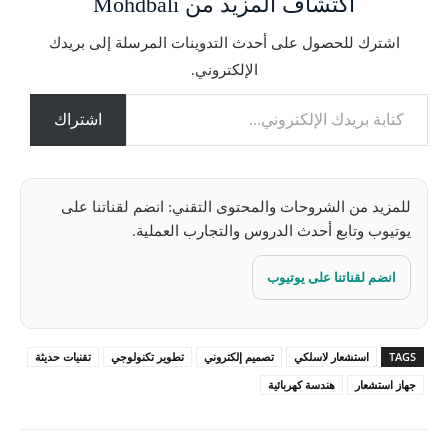
اكتشاف المزيد من Mohdbali
ل
ت
اشترك للحصول على أحدث التدوينات المرسلة إلى بريدك
ح
الإلكتروني.
م
كتابة بريدك الإلكتروني...
ي
ل
اشتراك
…
للمزيد من الشروحات والمحتوى التقني: انضم لقناتنا على
يوتيوب وتابع أحدث الدروس والتجارب العملية.
انضم لقناتنا على يوتيوب
TAGS
استشعار لاسلكي
تصميم إلكتروني
تطوير تكنولوجي
تقنيات حديثة
جهاز استشعار
هندسة كهربائية