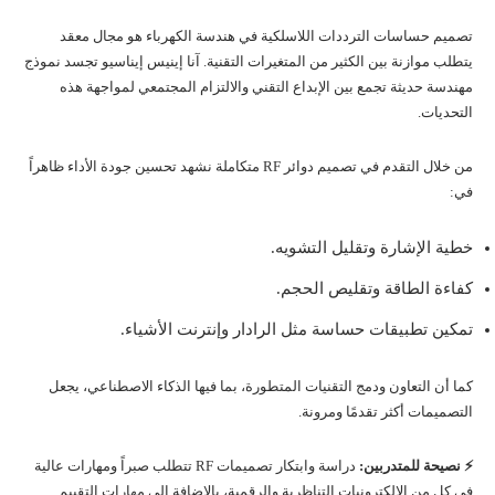
تصميم حساسات الترددات اللاسلكية في هندسة الكهرباء هو مجال معقد
يتطلب موازنة بين الكثير من المتغيرات التقنية. آنا إينيس إيناسيو تجسد نموذج
مهندسة حديثة تجمع بين الإبداع التقني والالتزام المجتمعي لمواجهة هذه
التحديات.
من خلال التقدم في تصميم دوائر RF متكاملة نشهد تحسين جودة الأداء ظاهراً
في:
خطية الإشارة وتقليل التشويه.
كفاءة الطاقة وتقليص الحجم.
تمكين تطبيقات حساسة مثل الرادار وإنترنت الأشياء.
كما أن التعاون ودمج التقنيات المتطورة، بما فيها الذكاء الاصطناعي، يجعل
التصميمات أكثر تقدمًا ومرونة.
⚡ نصيحة للمتدربين:
دراسة وابتكار تصميمات RF تتطلب صبراً ومهارات عالية
في كل من الإلكترونيات التناظرية والرقمية، بالإضافة إلى مهارات التقييم