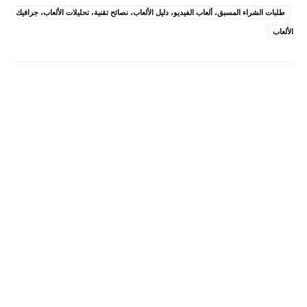
طلبات الشراء المسبق، ألعاب الفيديو، دليل الألعاب، نصائح تقنية، تحليلات الألعاب، جرافيك
الألعاب
Pinterest
X
Facebook
ReddIt
Linkedin
WhatsApp
Email
مطبعة
Tumblr
VK
Mix
Telegram
Viber
LINE
Digg
Kakao Story
Flip
Naver
Copy URL
Koo
Gettr