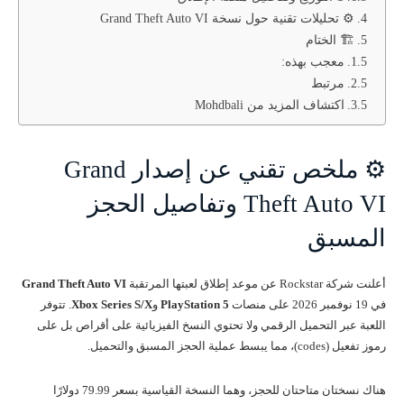
⚙️ تحليلات تقنية حول نسخة Grand Theft Auto VI
🏗️ الختام
معجب بهذه:
مرتبط
اكتشاف المزيد من Mohdbali
⚙️ ملخص تقني عن إصدار Grand
Theft Auto VI وتفاصيل الحجز
المسبق
أعلنت شركة Rockstar عن موعد إطلاق لعبتها المرتقبة
Grand Theft Auto VI
في 19 نوفمبر 2026 على منصات
PlayStation 5
و
Xbox Series S/X
. تتوفر
اللعبة عبر التحميل الرقمي ولا تحتوي النسخ الفيزيائية على أقراص بل على
رموز تفعيل (codes)، مما يبسط عملية الحجز المسبق والتحميل.
هناك نسختان متاحتان للحجز، وهما النسخة القياسية بسعر 79.99 دولارًا