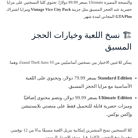
والنسخة المميزة Ultimate بسعر 99.99 دولارًا. تحتوي كلتا النسختين على مزايا
حصرية عند الحجز المسبق مثل حزمة
Vintage Vice City Pack
ومزايا اشتراك
GTA Plus
المجاني لمدة شهر.
🏗️ نسخ اللعبة وخيارات الحجز
المسبق
يمكن للاعبين الاختيار بين نسختين أساسيّتين من Grand Theft Auto VI، وهما:
Standard Edition
بسعر 79.99 دولار، وتحتوي على اللعبة
الأساسية مع مزايا الحجز المسبق.
Ultimate Edition
بسعر 99.99 دولار، وتضم محتوى إضافيًا
وميزات حصرية قابلة للتحميل فقط على منصتي بلايستيشن
وإكس بوكس.
كلا النسختين تمنح المشترين إمكانية تنزيل اللعبة مسبقًا بدءًا من 12 نوفمبر،
وهو ما يتيح التحضير الكامل قبل موعد الإصدار الرسمي.