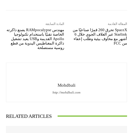
المقالة القادمة
المادة السابقة
SpaceX تحرق 260 قمرًا صناعيًا من
مهندس RAMpocalypse يصنع ذاكرته
Starlink عبر الغلاف الجوي خلال 6
الخاصة تقنيًا باستخدام تكنولوجيا
أشهر مع مخاوف بيئية وطلب إعفاء
Apollo القديمة وUSB يعيد تشغيل
من FCC
ذاكرة المغناطيس اليدوية من قطع
روسية مستصلحة
Mohdbali
http://mohdbali.com
RELATED ARTICLES