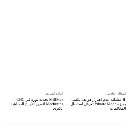
Email
مطبعة
Tumblr
VK
Mix
Telegram
Viber
LINE
Digg
Kakao Story
Flip
Naver
Copy URL
Koo
Gettr
المقالة القادمة
المادة السابقة
📱 مشكلة عدم اهتزاز هواتف بكسل
MillMax تحدث ثورة في CNC
بميزة Vibrate Mode تعرقل استقبال
Machining لتعزيز الأرباح الصناعية
المكالمات
الكبرى