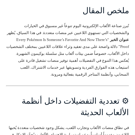
ملخص المقال
تُبرز صناعة الألعاب الإلكترونية اليوم تنوعاً غير مسبوق في الخيارات
والشخصيات التي تستهوي اللاعبين عبر منصات متعددة. في هذا السياق، يُظهر
عنوان الخبر
“Every Pokémon Is Someone’s Favorite And Now There’s
Proof” دلالة واضحة على مدى تعقيد وثراء علاقات اللاعبين بمختلف الشخصيات
داخل الألعاب، خصوصاً ضمن بيئات ألعاب مثل سلسلة بوكيمون الشهيرة.
يُعكس هذا التنوع في التفضيلات أهمية توفير منصات تشغيل قادرة على
استيعاب هذه الفوارق الفردية وتسويقها عبر خدمات الاشتراك، اللعب
السحابي، وأنظمة المتاجر الرقمية بفعالية ومرونة.
⚙️ تعددية التفضيلات داخل أنظمة
الألعاب الحديثة
في نطاق منصات الألعاب وتجارب اللعب، يشكل وجود شخصيات متعددة يُحبها
اللاعبون مفهوماً أساسياً يدعم استمرارية الاهتمام بالألعاب ويُحفّز الابتكار في