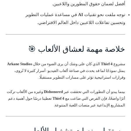
أفضل لضمان حقوق المطورين واللاعبين.
توجه ملفت نحو تقنيات
AI
في مساعدة عمليات التطوير
وتحسين تفاعلات اللاعبين داخل العالم الافتراضي.
خلاصة مهمة لعشاق الألعاب 🎯
مشروع
Thief 4
الذي كان على وشك أن يرى الضوء من خلال
Arkane Studios
يمثل نموذجًا لما قد يحدث في صناعة ألعاب الفيديو: أسرار كثيرة لا تُروى،
وقرارات استراتيجية تؤثر على مسارات التطوير مستقبلًا.
بينما يبدو أن التطورات التي تحققت عبر
Dishonored
وغيره من الألعاب تركت
أثرًا واضحًا، فإن الفرص التي ضاعت مع
Thief 4
تعطينا درسًا حول أهمية دعم
المشاريع الإبداعية عبر منصات اللعبة المتنوعة.
مستقبل منصات تشغيل الألعاب