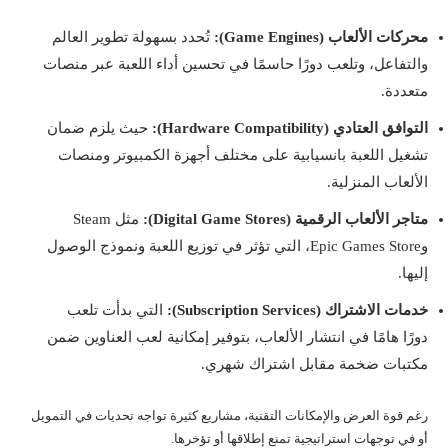
محركات الألعاب (Game Engines):
تُحدد بسهولة تطوير العالم
والتفاعل، وتلعب دورًا حاسمًا في تحسين أداء اللعبة عبر منصات
متعددة.
التوافق العتادي (Hardware Compatibility):
حيث يلزم ضمان
تشغيل اللعبة بانسيابية على مختلف أجهزة الكمبيوتر ومنصات
الألعاب المنزلية.
متاجر الألعاب الرقمية (Digital Game Stores):
مثل Steam
وEpic Games Store، التي تؤثر في توزيع اللعبة ونموذج الوصول
إليها.
خدمات الاشتراك (Subscription Services):
التي بدأت تلعب
دورًا هامًا في انتشار الألعاب، بتوفير إمكانية لعب العناوين ضمن
مكتبات ضخمة مقابل اشتراك شهري.
رغم قوة العرض والإمكانات التقنية، مشاريع كثيرة تواجه تحديات في التمويل
أو في توجهات استراتيجية تمنع إطلاقها أو تؤخرها.