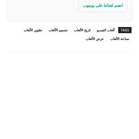
انضم لقناتنا على يوتيوب
TAGS
ألعاب الفيديو
تاريخ الألعاب
تصميم الألعاب
تطوير الألعاب
صناعة الألعاب
عرض الألعاب
Pinterest
X
Facebook
ReddIt
Linkedin
WhatsApp
Email
مطبعة
Tumblr
VK
Mix
Telegram
Viber
LINE
Digg