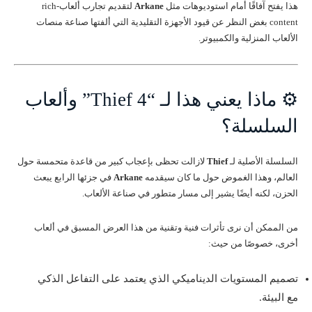
هذا يفتح آفاقًا أمام استوديوهات مثل
Arkane
لتقديم تجارب ألعاب-rich
content بغض النظر عن قيود الأجهزة التقليدية التي ألفتها صناعة منصات
الألعاب المنزلية والكمبيوتر.
⚙️ ماذا يعني هذا لـ “Thief 4” وألعاب
السلسلة؟
السلسلة الأصلية لـ
Thief
لازالت تحظى بإعجاب كبير من قاعدة متحمسة حول
العالم، وهذا الغموض حول ما كان سيقدمه
Arkane
في جزئها الرابع يبعث
الحزن، لكنه أيضًا يشير إلى مسار متطور في صناعة الألعاب.
من الممكن أن نرى تأثرات فنية وتقنية من هذا العرض المسبق في ألعاب
أخرى، خصوصًا من حيث:
تصميم المستويات الديناميكي الذي يعتمد على التفاعل الذكي
مع البيئة.