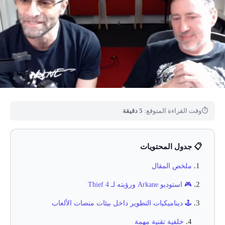
⏱
وقت القراءة المتوقع:
5 دقيقة
📋 جدول المحتويات
ملخص المقال
🎮 استوديو Arkane ورؤيته لـ Thief 4
🕹️ ديناميكيات التطوير داخل بيئات منصات الألعاب
خلفية تقنية مهمة