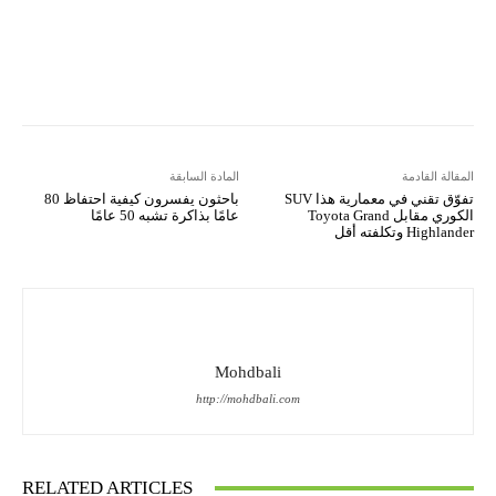
Kakao Story
Flip
Naver
Copy URL
Koo
Gettr
المقالة القادمة
المادة السابقة
تفوّق تقني في معمارية هذا SUV
باحثون يفسرون كيفية احتفاظ 80
الكوري مقابل Toyota Grand
عامًا بذاكرة تشبه 50 عامًا
Highlander وتكلفته أقل
Mohdbali
http://mohdbali.com
RELATED ARTICLES