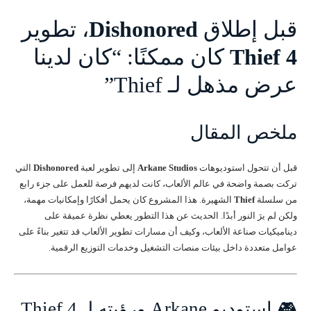
قبل إطلاق
Dishonored
، تطوير
Thief 4
كان ممكنًا: “كان لدينا
عرض مذهل لـ Thief”
ملخص المقال
قبل أن تتحول استوديوهات
Arkane Studios
إلى تطوير لعبة
Dishonored
التي
تركت بصمة واضحة في عالم الألعاب، كانت لديهم فرصة للعمل على جزء رابع
من سلسلة
Thief
الشهيرة. هذا المشروع كان يحمل أفكارًا وإمكانيات مهمة،
ولكن لم يرَ النور أبدًا. الحديث عن هذا التطور يعطي نظرة عميقة على
ديناميكيات صناعة الألعاب، وكيف أن مسارات تطوير الألعاب قد تتغير بناءً على
عوامل متعددة داخل بيئات منصات التشغيل وخدمات التوزيع الرقمية.
🎮 استوديو Arkane ورؤيته لـ Thief 4