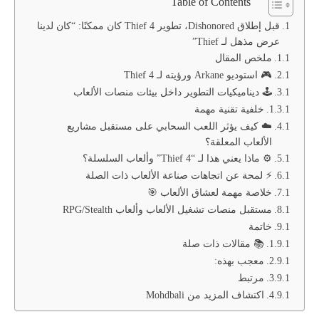
Table of Contents
قبل إطلاق Dishonored، تطوير Thief 4 كان ممكنًا: “كان لدينا
عرض مذهل لـ Thief”
ملخص المقال
🎮 استوديو Arkane ورؤيته لـ Thief 4
🕹️ ديناميكيات التطوير داخل بيئات منصات الألعاب
خلفية تقنية مهمة
☁️ كيف يؤثر اللعب السحابي على مستقبل مشاريع
الألعاب المعلقة؟
⚙️ ماذا يعني هذا لـ “Thief 4” وألعاب السلسلة؟
⚡ لمحة عن اتجاهات صناعة الألعاب ذات الصلة
خلاصة مهمة لعشاق الألعاب 🎯
مستقبل منصات تشغيل الألعاب وألعاب RPG/Stealth
خاتمة
📚 مقالات ذات صلة
معجب بهذه:
مرتبط
اكتشاف المزيد من Mohdbali