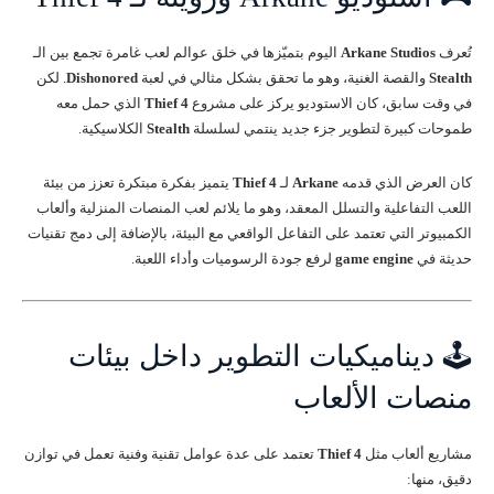
تُعرف
Arkane Studios
اليوم بتميّزها في خلق عوالم لعب غامرة تجمع بين الـ
Stealth
والقصة الغنية، وهو ما تحقق بشكل مثالي في لعبة
Dishonored
. لكن
في وقت سابق، كان الاستوديو يركز على مشروع
Thief 4
الذي حمل معه
طموحات كبيرة لتطوير جزء جديد ينتمي لسلسلة
Stealth
الكلاسيكية.
كان العرض الذي قدمه
Arkane
لـ
Thief 4
يتميز بفكرة مبتكرة تعزز من بيئة
اللعب التفاعلية والتسلل المعقد، وهو ما يلائم لعب المنصات المنزلية وألعاب
الكمبيوتر التي تعتمد على التفاعل الواقعي مع البيئة، بالإضافة إلى دمج تقنيات
حديثة في
game engine
لرفع جودة الرسوميات وأداء اللعبة.
🕹️ ديناميكيات التطوير داخل بيئات
منصات الألعاب
مشاريع ألعاب مثل
Thief 4
تعتمد على عدة عوامل تقنية وفنية تعمل في توازن
دقيق، منها: