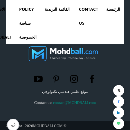
الرئيسية
CONTACT
القائمة البريدية
POLICY
الا
US
سياسة
الخصوصية
BALI
𝕏
موقع علمي هندسي تكنولوجي
f
Contact us:
contact@MOHDBALI.com
in
💬
🌙
© Copyright - 2026MOHDBALI.COM