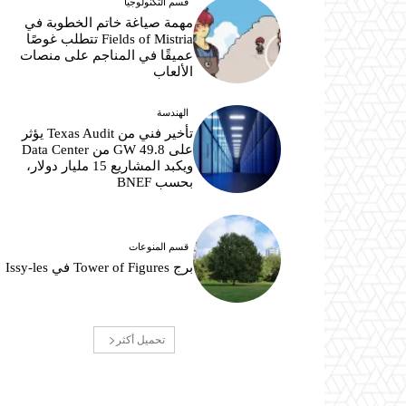
قسم التكنولوجيا
مهمة صياغة خاتم الخطوبة في
Fields of Mistria تتطلب غوصًا
عميقًا في المناجم على منصات
الألعاب
الهندسة
تأخير فني من Texas Audit يؤثر
على 49.8 GW من Data Center
ويكبد المشاريع 15 مليار دولار،
بحسب BNEF
قسم المنوعات
برج Tower of Figures في Issy-les
تحميل أكثر