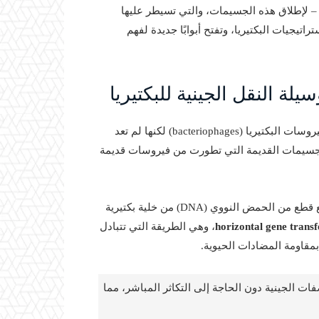
 لإطلاق هذه الجسيمات، والتي تسيطر عليها
اتيجيات البكتيريا، وتفتح أبوابًا جديدة لفهم
لة النقل الجينية للبكتيريا
لا تختلف كثيرًا عن فيروسات البكتيريا (bacteriophages) لكنها لم تعد
ه الجسيمات القديمة التي تطورت من فيروسات قديمة
تعمل GTAs كما لو كانت سيارات توصيل دقيقة، حيث تقوم بجمع قطع من الحمض النووي (DNA) من خلية بكتيرية
horizontal gene transf
، وهي الطريقة التي تتبادل
بمقاومة المضادات الحيوية.
ات الجينية دون الحاجة إلى التكاثر المباشر، مما