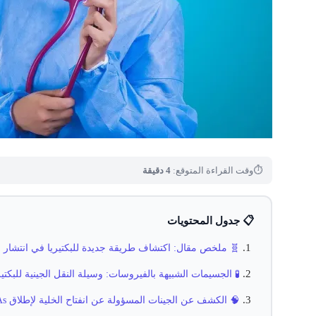
⏱
وقت القراءة المتوقع:
4 دقيقة
📋 جدول المحتويات
🧬 ملخص مقال: اكتشاف طريقة جديدة للبكتيريا في انتشار م
🧪 الجسيمات الشبيهة بالفيروسات: وسيلة النقل الجينية للبكتير
🧠 الكشف عن الجينات المسؤولة عن انفتاح الخلية لإطلاق GTAs