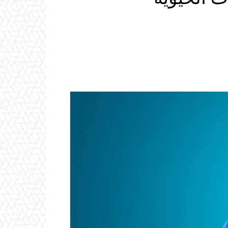
Email
ReddIt
Linkedin
WhatsApp