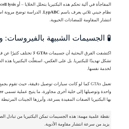
المفاجأة في آلية تحكم هذه البكتيريا بتحلل الخلايا – أو
cell lysis
–
نظام جيني ثلاثي يعرف باسم
LypABC
. الدراسة توضح مرونة استر
انتشار المقاومة للمضادات الحيوية.
🧪 الجسيمات الشبيهة بالفيروسات: وسي
اكتشفت الفرق البحثية أن جسيمات
GTAs
تشكل تهديدًا للبكتيريا. بل على العكس، استغلّت البكتيريا هذ
لخدمة نفسها.
واحدة وتوصيلها إلى خلية أخرى مجاورة، ما يتيح عملية تسمى
er
بها البكتيريا الصفات المفيدة بسرعة، وأبرزها الجينات المرتبطة 
نقطة علمية مهمة: هذه الجسيمات تمكن البكتيريا من تبادل الصف
يزيد من سرعة انتشار مقاومة الأدوية.