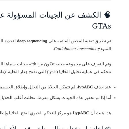
🧠 الكشف عن الجينات المسؤولة عن ا
GTAs
تم تطبيق تقنية الفحص القائمة على
deep sequencing
لتحديد ال
النموذج
Caulobacter crescentus
.
وتم التعرف على مجموعة جينية تتكون من ثلاثة جينات سماها ال
تتحكم في عملية تحليل الخلايا (lysis) التي تفتح جدار الخلية لإطلاق جسيمات GTAs.
عند حذف
lypABC
، لم تتمكن الخلايا من التحلل وإطلاق الجسيم
أما إذا تم تحفيز هذه الجينات بشكل مفرط، تحللت أغلب الخلايا 
هذا يثبت أن
LypABC
هو مركز التحكم الحيوي لفتح الخلايا وإطل
🌱 إعادة استخدام نظام مناعي قديم لأغرا