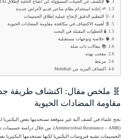
🧠 الكشف عن الجينات المسؤولة عن انفتاح الخلية لإطلاق GTAs
🌱 إعادة استخدام نظام مناعي قديم لأغراض جديدة
🩺 التنظيم الدقيق لإنجاح عملية إطلاق الجسيمات
🧬 أهمية الاكتشاف في مكافحة مقاومة المضادات الحيوية
🧪 الخطوات المقبلة في البحث
🧠 خلاصة وتوجهات مستقبلية
📚 مقالات ذات صلة
معجب بهذه:
مرتبط
اكتشاف المزيد من Mohdbali
🧬 ملخص مقال: اكتشاف طريقة جديدة
مقاومة المضادات الحيوية
نجح علماء في كشف آلية غير متوقعة تستخدمها بعض البكتيريا ل
(Antimicrobial Resistance – AMR). من خلال دراسة جسيمات تدعى
الجسيمات تشبه فيروسات البكتيريا لكنها تستخدمها البكتيريا نفس