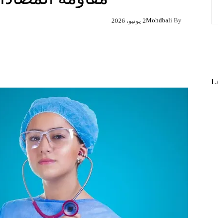
Mohdbali
By
2 يونيو، 2026
Pinterest
X
Facebook
L